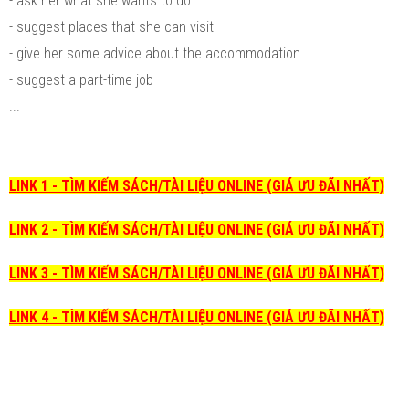
- ask her what she wants to do
- suggest places that she can visit
- give her some advice about the accommodation
- suggest a part-time job
...
LINK 1 - TÌM KIẾM SÁCH/TÀI LIỆU ONLINE (GIÁ ƯU ĐÃI NHẤT)
LINK 2 - TÌM KIẾM SÁCH/TÀI LIỆU ONLINE (GIÁ ƯU ĐÃI NHẤT)
LINK 3 - TÌM KIẾM SÁCH/TÀI LIỆU ONLINE (GIÁ ƯU ĐÃI NHẤT)
LINK 4 - TÌM KIẾM SÁCH/TÀI LIỆU ONLINE (GIÁ ƯU ĐÃI NHẤT)