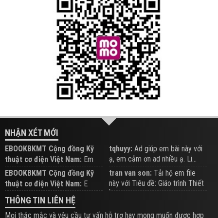
NHẬN XÉT MỚI
EBOOKBKMT Cộng đồng Kỹ
tqhuyy:
Ad giúp em bài này với
ạ, em cảm ơn ad nhiều ạ. Li...
thuật cơ điện Việt Nam:
Em
đăng trên Group hỗ trợ nhé
EBOOKBKMT Cộng đồng Kỹ
tran van son:
Tải hộ em file
này với Tiêu đề: Giáo trình Thiết
thuật cơ điện Việt Nam:
E
b...
xem hỗ trợ trên Group
THÔNG TIN LIÊN HỆ
Mọi thắc mắc và yêu cầu tư vấn hỗ trợ hay mong muốn được hợp