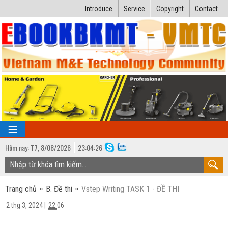
Introduce
Service
Copyright
Contact
Hôm nay:
T7,
8
/
08
/
2026
23
:
04:26
TRANG CHỦ
Trang chủ
B. Đề thi
Vstep Writing TASK 1 - ĐỀ THI
Bài giảng kỹ thuật
2 thg 3, 2024
|
22:06
Ngành Nhiệt lạnh
Luận văn kỹ thuật