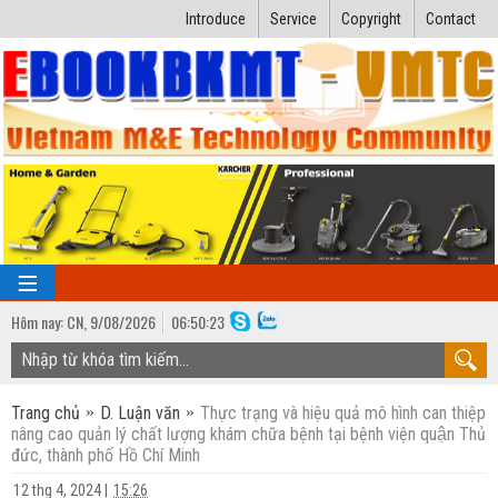
Introduce
Service
Copyright
Contact
Hôm nay:
CN,
9
/
08
/
2026
06
:
50:24
TRANG CHỦ
Trang chủ
D. Luận văn
Thực trạng và hiệu quả mô hình can thiệp
Bài giảng kỹ thuật
nâng cao quản lý chất lượng khám chữa bệnh tại bệnh viện quận Thủ
đức, thành phố Hồ Chí Minh
Ngành Nhiệt lạnh
Luận văn kỹ thuật
12 thg 4, 2024
|
15:26