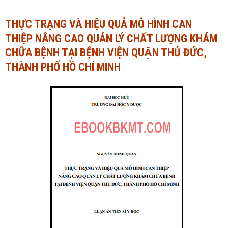
Ngành Tài chính - Ngân hàng
Ngành Quản trị kinh doanh
THỰC TRẠNG VÀ HIỆU QUẢ MÔ HÌNH CAN
THIỆP NÂNG CAO QUẢN LÝ CHẤT LƯỢNG KHÁM
Khác
Ngành Tài chính - Ngân hàng
CHỮA BỆNH TẠI BỆNH VIỆN QUẬN THỦ ĐỨC,
Bài giảng xã hội
Khác
THÀNH PHỐ HỒ CHÍ MINH
Chính trị - Tư tưởng
Luận văn xã hội
Lịch sử - Văn hóa
Chính trị - Tư tưởng
Tâm lý học
Lịch sử - Văn hóa
Khác
Tâm lý học
Khác