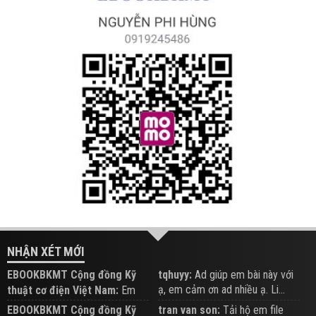
NHẬN XÉT MỚI
EBOOKBKMT Cộng đồng Kỹ
tqhuyy:
Ad giúp em bài này với
ạ, em cảm ơn ad nhiều ạ. Li...
thuật cơ điện Việt Nam:
Em
đăng trên Group hỗ trợ nhé
EBOOKBKMT Cộng đồng Kỹ
tran van son:
Tải hộ em file