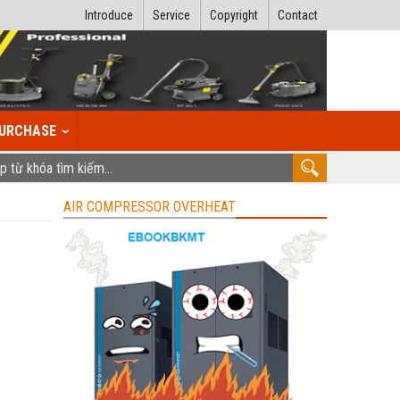
Introduce
Service
Copyright
Contact
URCHASE
AIR COMPRESSOR OVERHEAT