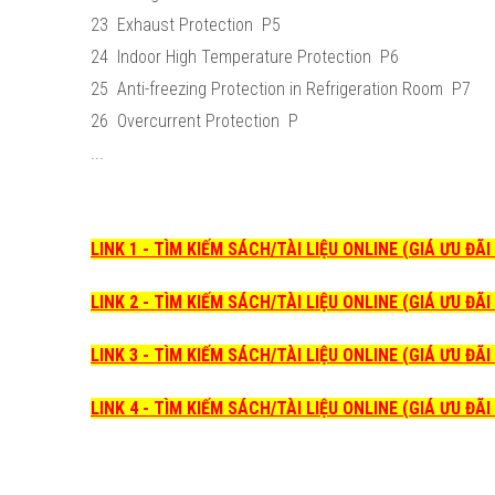
23 Exhaust Protection P5
24 Indoor High Temperature Protection P6
25 Anti-freezing Protection in Refrigeration Room P7
26 Overcurrent Protection P
...
LINK 1 - TÌM KIẾM SÁCH/TÀI LIỆU ONLINE (GIÁ ƯU ĐÃ
LINK 2 - TÌM KIẾM SÁCH/TÀI LIỆU ONLINE (GIÁ ƯU ĐÃ
LINK 3 - TÌM KIẾM SÁCH/TÀI LIỆU ONLINE (GIÁ ƯU ĐÃ
LINK 4 - TÌM KIẾM SÁCH/TÀI LIỆU ONLINE (GIÁ ƯU ĐÃ