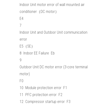
Indoor Unit motor error of wall mounted air
conditioner（DC motor）
E4
7
Indoor Unit and Outdoor Unit communication
error
E5（5E）
8 Indoor EE Failure Eb
9
Outdoor Unit DC motor error (3-core terminal
motor)
F0
10 Module protection error F1
11 PFC protection error F2
12 Compressor startup error F3