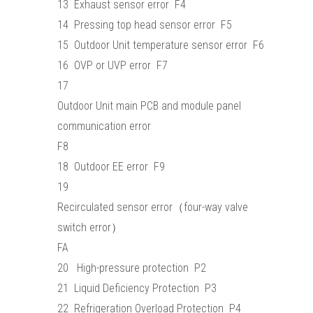
13 Exhaust sensor error F4
14 Pressing top head sensor error F5
15 Outdoor Unit temperature sensor error F6
16 OVP or UVP error F7
17
Outdoor Unit main PCB and module panel
communication error
F8
18 Outdoor EE error F9
19
Recirculated sensor error（four-way valve
switch error）
FA
20 High-pressure protection P2
21 Liquid Deficiency Protection P3
22 Refrigeration Overload Protection P4