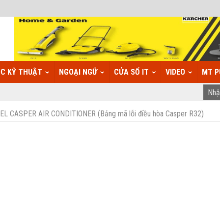
C KỸ THUẬT
NGOẠI NGỮ
CỬA SỔ IT
VIDEO
MT P
 CASPER AIR CONDITIONER (Bảng mã lỗi điều hòa Casper R32)