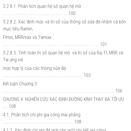
3.2.8.1. Phân tích quan hệ số quan hệ mờ
....................................................... 100
3.2.8.2. Xác định mức và trị số của thông số sửa đá nhằm cả bốn
mục tiêu Ramin,
Flmin, MRRmax và Twmax
.................................................................................. 101
3.2.8.3. Tính toán trị số quan hệ mờ và trị số của Ra, Fl, MRR và
Tw ứng với
mức hợp lý của các thông sửa đá
.................................................................... 103
Kết luận Chương 3
............................................................................................... 106
CHƯƠNG 4. NGHIÊN CỨU XÁC ĐỊNH ĐƯỜNG KÍNH THAY ĐÁ TỐI ƯU
.... 108
4.1. Phân tích chi phí gia công mài phẳng
............................................................ 108
4.1.1. Xác định chi phí đá mài cho một chi tiết gia công