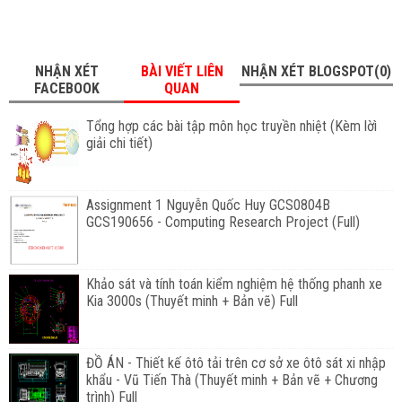
NHẬN XÉT
BÀI VIẾT LIÊN
NHẬN XÉT BLOGSPOT(0)
FACEBOOK
QUAN
Tổng hợp các bài tập môn học truyền nhiệt (Kèm lờì
giải chi tiết)
Assignment 1 Nguyễn Quốc Huy GCS0804B
GCS190656 - Computing Research Project (Full)
Khảo sát và tính toán kiểm nghiệm hệ thống phanh xe
Kia 3000s (Thuyết minh + Bản vẽ) Full
ĐỒ ÁN - Thiết kế ôtô tải trên cơ sở xe ôtô sát xi nhập
khẩu - Vũ Tiến Thà (Thuyết minh + Bản vẽ + Chương
trình) Full