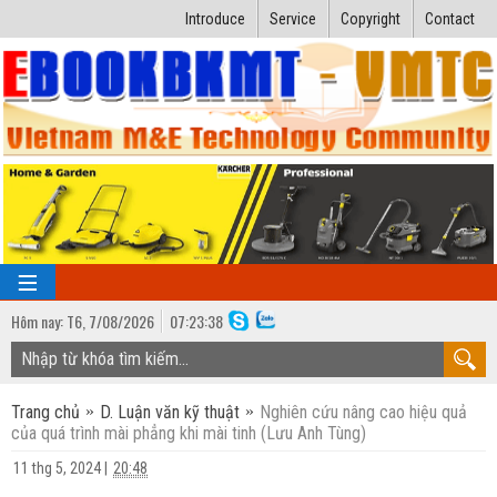
Introduce
Service
Copyright
Contact
Hôm nay:
T6,
7
/
08
/
2026
07
:
23:39
TRANG CHỦ
Trang chủ
D. Luận văn kỹ thuật
Nghiên cứu nâng cao hiệu quả
Bài giảng kỹ thuật
của quá trình mài phẳng khi mài tinh (Lưu Anh Tùng)
Ngành Nhiệt lạnh
Luận văn kỹ thuật
11 thg 5, 2024
|
20:48