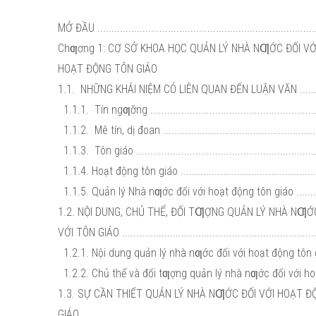
MỞ ĐẦU ..............................................................................
Chƣơng 1: CƠ SỞ KHOA HỌC QUẢN LÝ NHÀ NƢỚC ĐỐI V
HOẠT ĐỘNG TÔN GIÁO
1.1. NHỮNG KHÁI NIỆM CÓ LIÊN QUAN ĐẾN LUẬN VĂN ..........
1.1.1. Tín ngƣỡng .............................................................
1.1.2. Mê tín, dị đoan ........................................................
1.1.3. Tôn giáo .................................................................
1.1.4. Hoạt động tôn giáo ...................................................
1.1.5. Quản lý Nhà nƣớc đối với hoạt động tôn giáo ..............
1.2. NỘI DUNG, CHỦ THỂ, ĐỐI TƢỢNG QUẢN LÝ NHÀ NƢỚ
VỚI TÔN GIÁO .....................................................................
1.2.1. Nội dung quản lý nhà nƣớc đối với hoạt động tôn giáo .
1.2.2. Chủ thể và đối tƣợng quản lý nhà nƣớc đối với hoạ
1.3. SỰ CẦN THIẾT QUẢN LÝ NHÀ NƢỚC ĐỐI VỚI HOẠT 
GIÁO .................................................................................