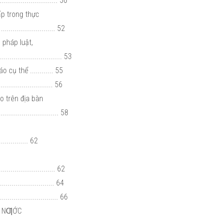
........................ 50
ấp trong thực
...................... 52
n pháp luật,
............................. 53
cụ thể ............ 55
......................... 56
áo trên địa bàn
................................ 58
I
........... 62
........................... 62
........................ 64
............................. 66
HÀ NƢỚC