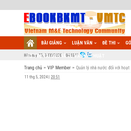
BÀI GIẢNG
LUẬN VĂN
ĐỀ THI
GÓ
Hôm nay:
T5,
6
/
08
/
2026
04
:
16:18
HỖ TRỢ TÀI LIỆU VÀ TƯ VẤN KỸ THUẬT
Trang chủ
VIP Member
Quản lý nhà nước đối với hoạt 
11 thg 5, 2024
|
20:51