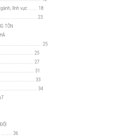
nh, lĩnh vực ....... 18
......................... 23
ỘNG TÔN
 HÀ
................................... 25
....................... 25
....................... 27
....................... 31
....................... 33
............................. 34
OẠT
 ĐỐI
....... 36