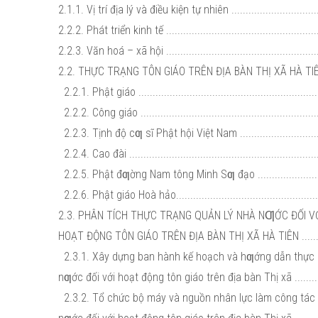
2.1.1. Vị trí địa lý và điều kiện tự nhiên .................................
2.2.2. Phát triển kinh tế ......................................................
2.2.3. Văn hoá – xã hội .......................................................
2.2. THỰC TRẠNG TÔN GIÁO TRÊN ĐỊA BÀN THỊ XÃ HÀ TIÊN 
2.2.1. Phật giáo ................................................................
2.2.2. Công giáo ...............................................................
2.2.3. Tịnh độ cƣ sĩ Phật hội Việt Nam ................................
2.2.4. Cao đài ...................................................................
2.2.5. Phật đƣờng Nam tông Minh Sƣ đạo ...........................
2.2.6. Phật giáo Hoà hảo....................................................
2.3. PHÂN TÍCH THỰC TRẠNG QUẢN LÝ NHÀ NƢỚC ĐỐI V
HOẠT ĐỘNG TÔN GIÁO TRÊN ĐỊA BÀN THỊ XÃ HÀ TIÊN .........
2.3.1. Xây dựng ban hành kế hoạch và hƣớng dẫn thực 
nƣớc đối với hoạt động tôn giáo trên địa bàn Thị xã ..............
2.3.2. Tổ chức bộ máy và nguồn nhân lực làm công tác