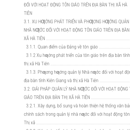
ĐỐI VỚI HOẠT ĐỘNG TÔN GIÁO TRÊN ĐỊA BÀN THỊ XÃ HÀ
TIÊN
3.1. XU HƢỚNG PHÁT TRIỂN VÀ PHƢƠNG HƢỚNG QUẢN
NHÀ NƢỚC ĐỐI VỚI HOẠT ĐỘNG TÔN GIÁO TRÊN ĐỊA BÀN
XÃ HÀ TIÊN ........................................................................
3.1.1. Quan điểm của Đảng về tôn giáo ...............................
3.1.2 Xu hƣớng phát triển của tôn giáo trên địa bàn tỉn
thị xã Hà Tiên ....................................................................
3.1.3. Phƣơng hƣớng quản lý Nhà nƣớc đối với hoạt độn
địa bàn tỉnh Kiên Giang và thị xã Hà Tiên ..............................
3.2. GIẢI PHÁP QUẢN LÝ NHÀ NƢỚC ĐỐI VỚI HOẠT ĐỘNG
GIÁO TRÊN ĐỊA BÀN THỊ XÃ HÀ TIÊN ....................................
3.2.1. Xây dựng, bổ sung và hoàn thiện hệ thống văn bả
chính sách trong quản lý nhà nƣớc đối với hoạt động tôn
Thị xã ...............................................................................