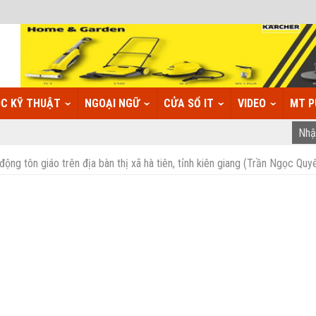
C KỸ THUẬT
NGOẠI NGỮ
CỬA SỔ IT
VIDEO
MT P
động tôn giáo trên địa bàn thị xã hà tiên, tỉnh kiên giang (Trần Ngọc Quy