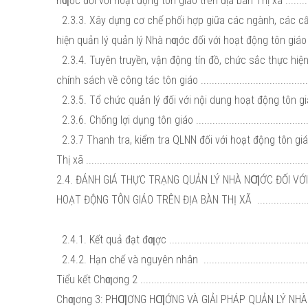
nƣớc đối với hoạt động tôn giáo trên địa bàn Thị xã ..............
2.3.3. Xây dựng cơ chế phối hợp giữa các ngành, các c
hiện quản lý quản lý Nhà nƣớc đối với hoạt động tôn giáo ......
2.3.4. Tuyên truyền, vận động tín đồ, chức sắc thực hiệ
chính sách về công tác tôn giáo ..........................................
2.3.5. Tổ chức quản lý đối với nội dung hoạt động tôn giáo 
2.3.6. Chống lợi dụng tôn giáo ...........................................
2.3.7 Thanh tra, kiểm tra QLNN đối với hoạt động tôn gi
Thị xã ...............................................................................
2.4. ĐÁNH GIÁ THỰC TRẠNG QUẢN LÝ NHÀ NƢỚC ĐỐI VỚ
HOẠT ĐỘNG TÔN GIÁO TRÊN ĐỊA BÀN THỊ XÃ ......................
2.4.1. Kết quả đạt đƣợc ....................................................
2.4.2. Hạn chế và nguyên nhân ..........................................
Tiểu kết Chƣơng 2 ..............................................................
Chƣơng 3: PHƢƠNG HƢỚNG VÀ GIẢI PHÁP QUẢN LÝ N