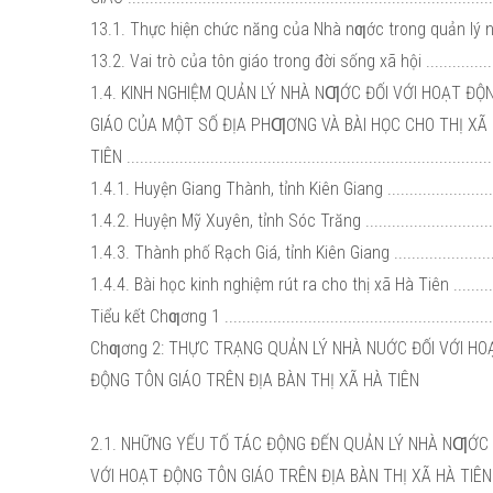
13.1. Thực hiện chức năng của Nhà nƣớc trong quản lý ngà
13.2. Vai trò của tôn giáo trong đời sống xã hội ....................
1.4. KINH NGHIỆM QUẢN LÝ NHÀ NƢỚC ĐỐI VỚI HOẠT Đ
GIÁO CỦA MỘT SỐ ĐỊA PHƢƠNG VÀ BÀI HỌC CHO THỊ XÃ
TIÊN ..................................................................................
1.4.1. Huyện Giang Thành, tỉnh Kiên Giang ............................
1.4.2. Huyện Mỹ Xuyên, tỉnh Sóc Trăng .................................
1.4.3. Thành phố Rạch Giá, tỉnh Kiên Giang ...........................
1.4.4. Bài học kinh nghiệm rút ra cho thị xã Hà Tiên ..............
Tiểu kết Chƣơng 1 ..............................................................
Chƣơng 2: THỰC TRẠNG QUẢN LÝ NHÀ NUỚC ĐỐI VỚI H
ĐỘNG TÔN GIÁO TRÊN ĐỊA BÀN THỊ XÃ HÀ TIÊN
2.1. NHỮNG YẾU TỐ TÁC ĐỘNG ĐẾN QUẢN LÝ NHÀ NƢỚC
VỚI HOẠT ĐỘNG TÔN GIÁO TRÊN ĐỊA BÀN THỊ XÃ HÀ TIÊN ..