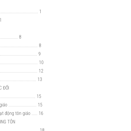
................................ 1
ỚI
........... 8
.............................. 8
.............................. 9
............................... 10
............................. 12
........................ 13
C ĐỐI
.............................. 15
....................... 15
t động tôn giáo ..... 16
ĐỘNG TÔN
................................... 18