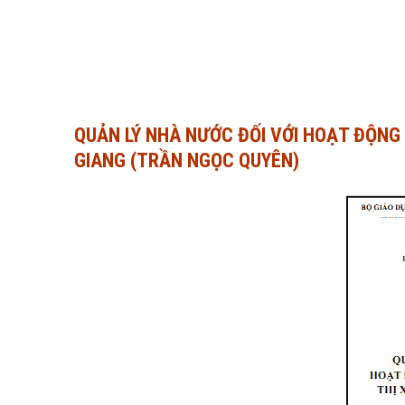
QUẢN LÝ NHÀ NƯỚC ĐỐI VỚI HOẠT ĐỘNG T
GIANG (TRẦN NGỌC QUYÊN)