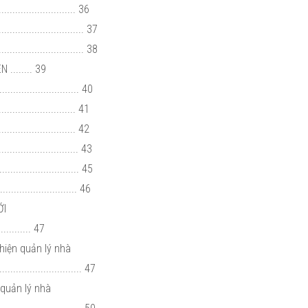
......................... 36
.............................. 37
............................. 38
........ 39
............................ 40
........................... 41
....................... 42
............................ 43
....................... 45
.......................... 46
ỚI
........ 47
hiện quản lý nhà
........................ 47
 quản lý nhà