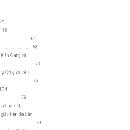
 LÝ
 THỊ
.......................... 68
....................... 68
h Kiên Giang và
.............................. 73
g tôn giáo trên
........................ 76
 TÔN
............... 78
n pháp luật,
 giáo trên địa bàn
................................ 79