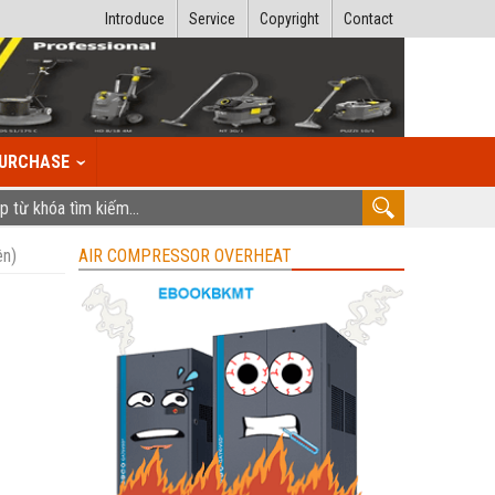
Introduce
Service
Copyright
Contact
URCHASE
ên)
AIR COMPRESSOR OVERHEAT