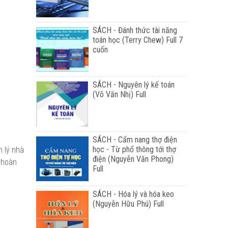
SÁCH - Đánh thức tài năng
toán học (Terry Chew) Full 7
cuốn
SÁCH - Nguyên lý kế toán
(Võ Văn Nhị) Full
SÁCH - Cẩm nang thợ điện
học - Từ phổ thông tới thợ
n lý nhà
điện (Nguyễn Văn Phong)
c hoàn
Full
SÁCH - Hóa lý và hóa keo
(Nguyễn Hữu Phú) Full