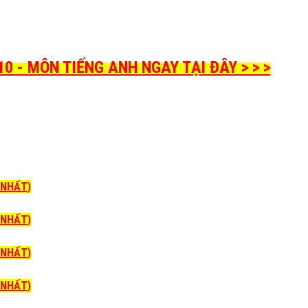
0 - MÔN TIẾNG ANH NGAY TẠI ĐÂY > > >
I NHẤT)
I NHẤT)
I NHẤT)
I NHẤT)