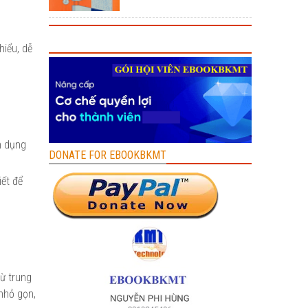
hiểu, dễ
n dụng
DONATE FOR EBOOKBKMT
iết để
từ trung
 nhỏ gọn,