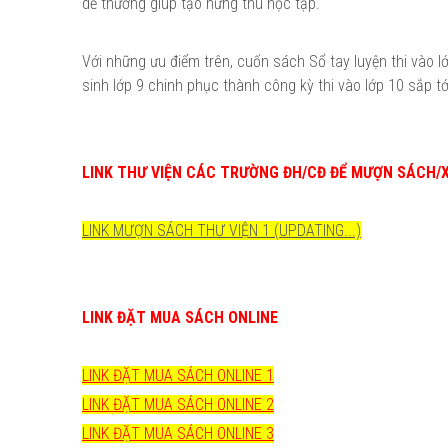
dễ thương giúp tạo hứng thú học tập.
Với những ưu điểm trên, cuốn sách Sổ tay luyện thi vào 
sinh lớp 9 chinh phục thành công kỳ thi vào lớp 10 sắp tớ
LINK THƯ VIỆN CÁC TRƯỜNG ĐH/CĐ ĐỂ MƯỢN SÁCH/
LINK MƯỢN SÁCH THƯ VIỆN 1 (UPDATING...)
LINK ĐẶT MUA SÁCH ONLINE
LINK ĐẶT MUA SÁCH ONLINE 1
LINK ĐẶT MUA SÁCH ONLINE 2
LINK ĐẶT MUA SÁCH ONLINE 3