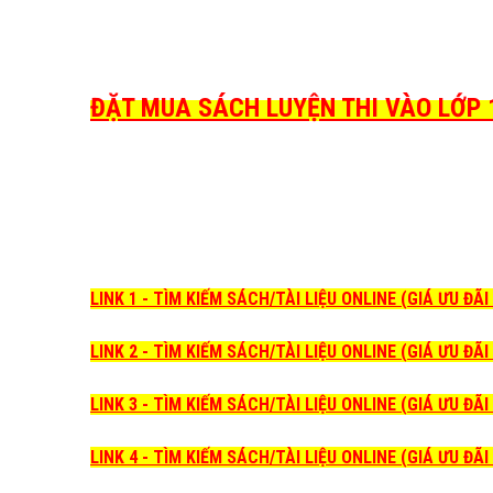
ĐẶT MUA SÁCH LUYỆN THI VÀO LỚP 1
LINK 1 - TÌM KIẾM SÁCH/TÀI LIỆU ONLINE (GIÁ ƯU ĐÃ
LINK 2 - TÌM KIẾM SÁCH/TÀI LIỆU ONLINE (GIÁ ƯU ĐÃ
LINK 3 - TÌM KIẾM SÁCH/TÀI LIỆU ONLINE (GIÁ ƯU ĐÃ
LINK 4 - TÌM KIẾM SÁCH/TÀI LIỆU ONLINE (GIÁ ƯU ĐÃ