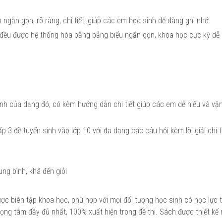
 ngắn gọn, rõ ràng, chi tiết, giúp các em học sinh dễ dàng ghi nhớ.
g đều được hệ thống hóa bằng bảng biểu ngắn gọn, khoa học cực kỳ dễ 
hình của dạng đó, có kèm hướng dẫn chi tiết giúp các em dễ hiểu và vậ
p 3 đề tuyển sinh vào lớp 10 với đa dạng các câu hỏi kèm lời giải chi t
ung bình, khá đến giỏi
ợc biên tập khoa học, phù hợp với mọi đối tượng học sinh có học lực 
rọng tâm đầy đủ nhất, 100% xuất hiện trong đề thi. Sách được thiết kế