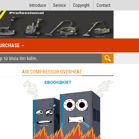
Introduce
Service
Copyright
Contact
URCHASE
AIR COMPRESSOR OVERHEAT