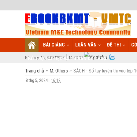
BÀI GIẢNG
LUẬN VĂN
ĐỀ THI
GÓ
Hôm nay:
T5,
6
/
08
/
2026
14
:
33:33
HỖ TRỢ TÀI LIỆU VÀ TƯ VẤN KỸ THUẬT
Trang chủ
M. Others
SÁCH - Sổ tay luyện thi vào lớp
8 thg 5, 2024
|
16:12