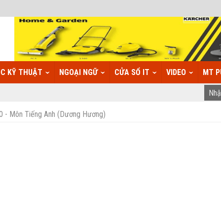
C KỸ THUẬT
NGOẠI NGỮ
CỬA SỔ IT
VIDEO
MT P
 10 - Môn Tiếng Anh (Dương Hương)