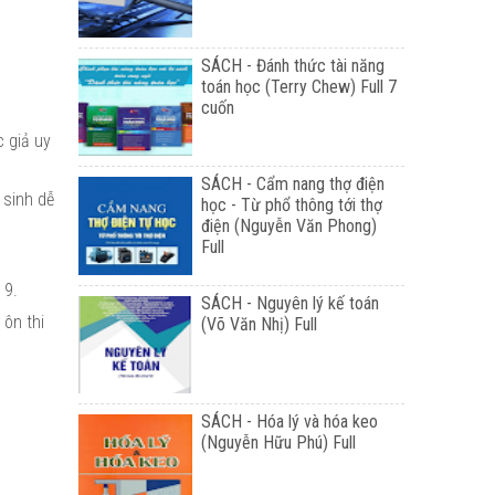
SÁCH - Đánh thức tài năng
toán học (Terry Chew) Full 7
cuốn
c giả uy
SÁCH - Cẩm nang thợ điện
 sinh dễ
học - Từ phổ thông tới thợ
điện (Nguyễn Văn Phong)
Full
 9.
SÁCH - Nguyên lý kế toán
 ôn thi
(Võ Văn Nhị) Full
SÁCH - Hóa lý và hóa keo
(Nguyễn Hữu Phú) Full