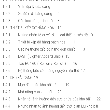
1.2.1
Vị trí địa lý của cảng
6
1.2.2
Sơ đồ mặt bằng cảng
6
1.2.3
Các loại công trình bến
8
1.3
THIẾT BỊ XẾP DỠ HÀNG HOÁ
10
1.3.1
Những nhân tố quyết định loại thiết bị xếp dỡ
10
1.3.2
Thiết bị xếp dỡ hàng bách hoá
11
1.3.3
Các hệ thống xếp dỡ hàng đơn chiếc
13
1.3.4
LASH ( Lighter Aboard Ship )
15
1.3.5
Tàu RO/ RO ( Roll on / Roll off)
16
1.3.6
Hệ thống bốc xếp hàng nguyên liệu thô
17
1.4
KHO BÃI CẢNG
19
1.4.1
Mục đích của kho bãi cảng
19
1.4.2
Khả năng của kho bãi
20
1.4.3
Nhân tố ảnh hưởng đến sức chứa của kho bãi
22
1.4.4
Những nhân tố ảnh hưởng đến thời gian lưu kho bãi