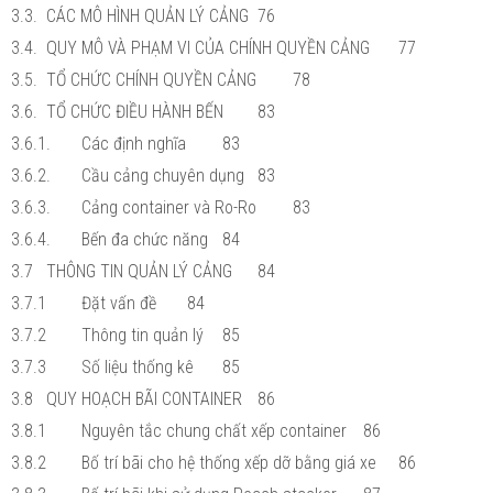
3.3.
CÁC MÔ HÌNH QUẢN LÝ CẢNG
76
3.4.
QUY MÔ VÀ PHẠM VI CỦA CHÍNH QUYỀN CẢNG
77
3.5.
TỔ CHỨC CHÍNH QUYỀN CẢNG
78
3.6.
TỔ CHỨC ĐIỀU HÀNH BẾN
83
3.6.1.
Các định nghĩa
83
3.6.2.
Cầu cảng chuyên dụng
83
3.6.3.
Cảng container và Ro-Ro
83
3.6.4.
Bến đa chức năng
84
3.7
THÔNG TIN QUẢN LÝ CẢNG
84
3.7.1
Đặt vấn đề
84
3.7.2
Thông tin quản lý
85
3.7.3
Số liệu thống kê
85
3.8
QUY HOẠCH BÃI CONTAINER
86
3.8.1
Nguyên tắc chung chất xếp container
86
3.8.2
Bố trí bãi cho hệ thống xếp dỡ bằng giá xe
86