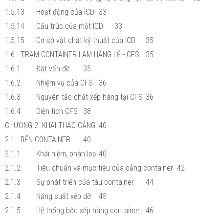
1.5.13
Hoạt động của ICD
33
1.5.14
Cấu trúc của một ICD
33
1.5.15
Cơ sở vật chất kỹ thuật của ICD
35
1.6
TRẠM CONTAINER LÀM HÀNG LẺ - CFS
35
1.6.1
Đặt vấn đề
35
1.6.2
Nhiệm vụ của CFS
36
1.6.3
Nguyên tắc chất xếp hàng tại CFS
36
1.6.4
Diện tích CFS
38
CHƯƠNG 2. KHAI THÁC CẢNG
40
2.1
BẾN CONTAINER
40
2.1.1
Khái niệm, phân loại
40
2.1.2
Tiêu chuẩn và mục tiêu của cảng container
42
2.1.3
Sự phát triển của tàu container
44
2.1.4
Năng suất xếp dỡ
45
2.1.5
Hệ thống bốc xếp hàng container
46