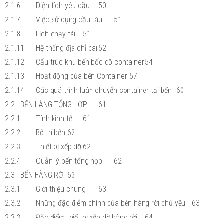
2.1.6
Diện tích yêu cầu
50
2.1.7
Việc sử dụng cầu tàu
51
2.1.8
Lịch chạy tàu
51
2.1.11
Hệ thống địa chỉ bãi
52
2.1.12
Cấu trúc khu bến bốc dỡ container
54
2.1.13
Hoạt động của bến Container
57
2.1.14
Các quá trình luân chuyển container tại bến
60
2.2
BẾN HÀNG TỔNG HỢP
61
2.2.1
Tính kinh tế
61
2.2.2
Bố trí bến
62
2.2.3
Thiết bị xếp dỡ
62
2.2.4
Quản lý bến tổng hợp
62
2.3
BẾN HÀNG RỜI
63
2.3.1
Giới thiệu chung
63
2.3.2
Những đặc điểm chính của bến hàng rời chủ yếu
63
2.3.3
Đặc điểm thiết bị xếp dỡ hàng rời
64