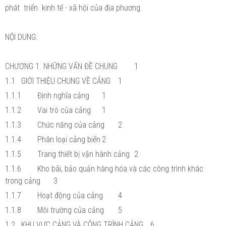
phát triển kinh tế - xã hội của địa phương.
NỘI DUNG:
CHƯƠNG 1. NHỮNG VẤN ĐỀ CHUNG
1
1.1
GIỚI THIỆU CHUNG VỀ CẢNG
1
1.1.1
Định nghĩa cảng
1
1.1.2
Vai trò của cảng
1
1.1.3
Chức năng của cảng
2
1.1.4
Phân loại cảng biển
2
1.1.5
Trang thiết bị vận hành cảng
2
1.1.6
Kho bãi, bảo quản hàng hóa và các công trình khác
trong cảng
3
1.1.7
Hoạt động của cảng
4
1.1.8
Môi trường của cảng
5
1.2
KHU VỰC CẢNG VÀ CÔNG TRÌNH CẢNG
6