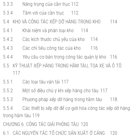
5.3.3
Nâng trọng của cần trục
112
5.3.4
Tầm với của cần trục
112
5.4
KHO VÀ CÔNG TÁC XẾP DỠ HÀNG TRONG KHO
114
5.4.1
Khái niệm và phân loại kho
114
5.4.2
Các kích thước chủ yếu của kho
114
5.4.3
Các chỉ tiêu công tác của kho
116
5.4.4
Yêu cầu cơ bản trong công tác quản lý kho
116
5.5
KỸ THUẬT XẾP HÀNG TRONG HẦM TÀU, TOA XE VÀ Ô TÔ
117
5.5.1
Các loại tàu vận tải
117
5.5.2
Một số điều chú ý khi xếp hàng cho tàu
117
5.5.3
Phương pháp xếp dỡ hàng trong hầm tàu
118
5.5.4
Các thiết bị xếp dỡ để cơ giới hóa công tác xếp dỡ hàng
trong hầm tàu
119
CHƯƠNG 6. CÔNG TÁC GIẢI PHÓNG TÀU
120
6.1
CÁC NGUYÊN TẮC TỔ CHỨC SẢN XUẤT Ở CẢNG
120