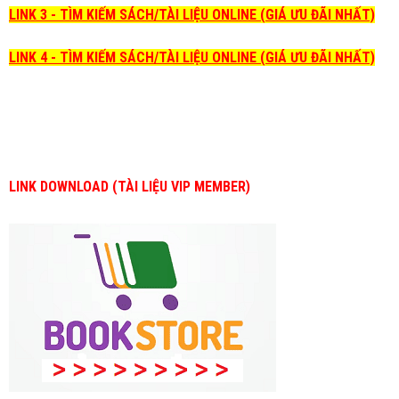
LINK 3 - TÌM KIẾM SÁCH/TÀI LIỆU ONLINE (GIÁ ƯU ĐÃI NHẤT)
LINK 4 - TÌM KIẾM SÁCH/TÀI LIỆU ONLINE (GIÁ ƯU ĐÃI NHẤT)
LINK DOWNLOAD (TÀI LIỆU VIP MEMBER)