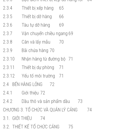
2.3.4
Thiết bị xếp hàng
65
2.3.5
Thiết bị dỡ hàng
66
2.3.6
Tàu tự dỡ hàng
69
2.3.7
Vận chuyển chiều ngang
69
2.3.8
Cân và lấy mẫu
70
2.3.9
Bãi chứa hàng
70
2.3.10
Nhận hàng từ đường bộ
71
2.3.11
Thiết bị dự phòng
71
2.3.12
Yếu tố môi trường
71
2.4
BẾN HÀNG LỎNG
72
2.4.1
Giới thiệu
72
2.4.2
Dầu thô và sản phẩm dầu
73
CHƯƠNG 3. TỔ CHỨC VÀ QUẢN LÝ CẢNG
74
3.1.
GIỚI THIỆU
74
3.2.
THIẾT KẾ TỔ CHỨC CẢNG
75