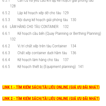
6.5.1
Căn cứ và yêu cầu khi lập kế hoạch giải phóng tàu
128
6.5.2
Lập kế hoạch xếp dỡ cho tàu
129
6.5.3
Nội dung kế hoạch giải phóng tàu
130
6.6
LÀM HÀNG CHO TÀU CONTAINER
132
6.6.1
Kế hoạch cầu bến (Quay Planning or Berthing Planning)
132
6.6.2
Vị trí chất xếp trên tàu Container
134
6.6.3
Chất xếp container dưới hầm tàu
136
6.6.4
Kế hoạch làm hàng cho tàu
137
6.6.5
Kế hoạch thiết bị (Equipment planning)
141
LINK 1 - TÌM KIẾM SÁCH/TÀI LIỆU ONLINE (GIÁ ƯU ĐÃI NHẤT)
LINK 2 - TÌM KIẾM SÁCH/TÀI LIỆU ONLINE (GIÁ ƯU ĐÃI NHẤT)