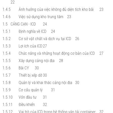
22
1.4.5
Ảnh hưởng của việc không đủ diện tích kho bãi
23
1.4.6
Việc sử dụng kho trung tâm
23
1.5
CẢNG CẠN - ICD
24
1.5.1
Định nghĩa về ICD
24
1.5.2
Cơ sở vật chất và dịch vụ tại ICD
26
1.5.3
Lợi ích của ICD
27
1.5.4
Chức năng và những hoạt động cơ bản của ICD
27
1.5.5
Xây dựng cảng nội địa
28
1.5.6
Bãi CY
30
1.5.7
Thiết bị xếp dỡ
30
1.5.8
Quản lý và khai thác cảng nội địa
30
1.5.9
Cơ cấu quản lý
31
1.5.10
Vốn đầu tư
31
1.5.11
Điều khiển
32
1.5.12
Vai trò của ICD trong hệ thống vận tải container
32