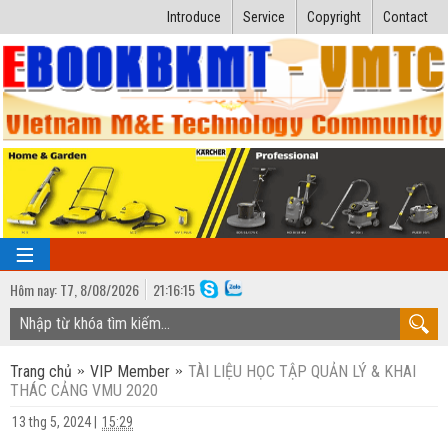
Introduce
Service
Copyright
Contact
Hôm nay:
T7,
8
/
08
/
2026
21
:
16:17
TRANG CHỦ
Trang chủ
VIP Member
TÀI LIỆU HỌC TẬP QUẢN LÝ & KHAI
Bài giảng kỹ thuật
THÁC CẢNG VMU 2020
Ngành Nhiệt lạnh
Luận văn kỹ thuật
13 thg 5, 2024
|
15:29