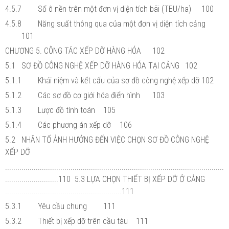
4.5.7
Số ô nền trên một đơn vị diện tích bãi (TEU/ha)
100
4.5.8
Năng suất thông qua của một đơn vị diện tích cảng
101
CHƯƠNG 5. CÔNG TÁC XẾP DỠ HÀNG HÓA
102
5.1
SƠ ĐỒ CÔNG NGHỆ XẾP DỠ HÀNG HÓA TẠI CẢNG
102
5.1.1
Khái niệm và kết cấu của sơ đồ công nghệ xếp dỡ
102
5.1.2
Các sơ đồ cơ giới hóa điển hình
103
5.1.3
Lược đồ tính toán
105
5.1.4
Các phương án xếp dỡ
106
5.2
NHÂN TỐ ẢNH HƯỞNG ĐẾN VIỆC CHỌN SƠ ĐỒ CÔNG NGHỆ
XẾP DỠ
...........................................................................................................
..........................110 5.3 LỰA CHỌN THIẾT BỊ XẾP DỠ Ở CẢNG
.........................................................111
5.3.1
Yêu cầu chung
111
5.3.2
Thiết bị xếp dỡ trên cầu tàu
111