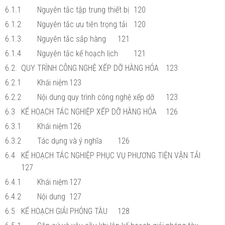
6.1.1
Nguyên tắc tập trung thiết bị
120
6.1.2
Nguyên tắc ưu tiên trọng tải
120
6.1.3
Nguyên tắc sắp hàng
121
6.1.4
Nguyên tắc kế hoạch lịch
121
6.2.
QUY TRÌNH CÔNG NGHỆ XẾP DỠ HÀNG HÓA
123
6.2.1
Khái niệm
123
6.2.2
Nội dung quy trình công nghệ xếp dỡ
123
6.3
KẾ HOẠCH TÁC NGHIỆP XẾP DỠ HÀNG HÓA
126
6.3.1
Khái niệm
126
6.3.2
Tác dụng và ý nghĩa
126
6.4
KẾ HOẠCH TÁC NGHIỆP PHỤC VỤ PHƯƠNG TIỆN VẬN TẢI
127
6.4.1
Khái niệm
127
6.4.2
Nội dung
127
6.5
KẾ HOẠCH GIẢI PHÓNG TÀU
128