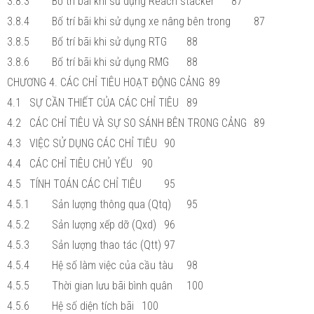
3.8.3
Bố trí bãi khi sử dụng Reach stacker
87
3.8.4
Bố trí bãi khi sử dụng xe nâng bên trong
87
3.8.5
Bố trí bãi khi sử dụng RTG
88
3.8.6
Bố trí bãi khi sử dụng RMG
88
CHƯƠNG 4. CÁC CHỈ TIÊU HOẠT ĐỘNG CẢNG
89
4.1
SỰ CẦN THIẾT CỦA CÁC CHỈ TIÊU
89
4.2
CÁC CHỈ TIÊU VÀ SỰ SO SÁNH BÊN TRONG CẢNG
89
4.3
VIỆC SỬ DỤNG CÁC CHỈ TIÊU
90
4.4
CÁC CHỈ TIÊU CHỦ YẾU
90
4.5
TÍNH TOÁN CÁC CHỈ TIÊU
95
4.5.1
Sản lượng thông qua (Qtq)
95
4.5.2
Sản lượng xếp dỡ (Qxd)
96
4.5.3
Sản lượng thao tác (Qtt)
97
4.5.4
Hệ số làm việc của cầu tàu
98
4.5.5
Thời gian lưu bãi bình quân
100
4.5.6
Hệ số diện tích bãi
100