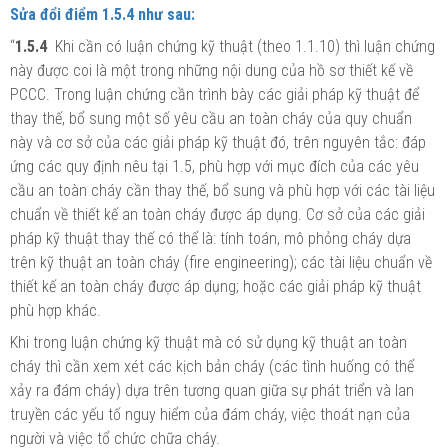
Sửa đổi
điểm 1.5.4
như sau:
“
1.5.4
Khi cần có luận
chứng
kỹ thuật (theo 1.1.10) thì luận chứng
này được coi là một trong những nội dung của hồ sơ thiết kế về
PCCC. Trong luận chứng cần trình bày các giải pháp kỹ thuật để
thay thế, bổ sung một số yêu cầu an toàn cháy của quy chuẩn
này và cơ sở của các giải pháp kỹ thuật đó, trên nguyên tắc: đáp
ứng các quy định nêu tại 1.5, phù hợp với mục đích của các yêu
cầu an toàn cháy cần thay thế, bổ sung và phù hợp với các tài liệu
chuẩn về thiết kế an toàn cháy được áp dụng. Cơ sở của các giải
pháp kỹ thuật thay thế
có thể
là: tính toán, mô phỏng cháy dựa
trên kỹ thuật an toàn cháy (fire engineering); các tài liệu chuẩn về
thiết kế an toàn cháy được áp dụng; hoặc các giải pháp kỹ thuật
phù hợp khác.
Khi trong luận chứng kỹ thuật mà có sử dụng kỹ thuật an toàn
cháy thì cần xem xét các kịch bản cháy (các tình huống có thể
xảy ra đám cháy) dựa trên tương quan giữa sự phát triển và lan
truyền các yếu tố nguy hiểm của đám cháy, việc thoát nạn của
người và việc tổ chức chữa cháy.