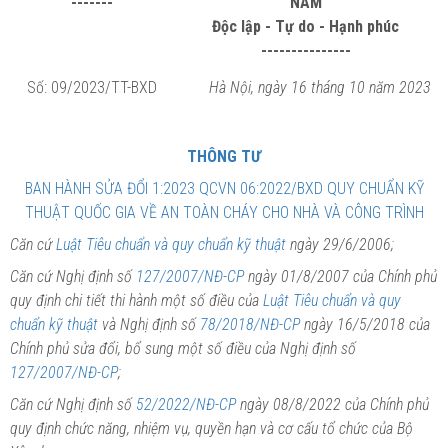
-------
NAM
Độc lập - Tự do - Hạnh phúc
---------------
Số:
09
/2023/TT-BXD
Hà Nội, ngày
16
tháng
1
0 năm 2023
THÔNG TƯ
BAN HÀNH SỬA ĐỔI 1:2023 QCVN 06:2022/BXD QUY CHUẨN KỸ
THUẬT QUỐC GIA VỀ AN TOÀN CHÁY CHO NHÀ VÀ CÔNG TRÌNH
Căn cứ
Luật Tiêu chuẩn và quy chuẩn kỹ thuật
ngày 29/6/2006;
Căn cứ Nghị định số
127/2007/NĐ-CP
ngày 01/8/2007 của Chính phủ
quy định chi tiết thi hành một số điều của
Luật Tiêu chuẩn và quy
chuẩn kỹ thuật
và Nghị định số
78/2018/NĐ-CP
ngày 16/5/2018 của
Chính phủ sửa đổi, bổ sung một số điều của Nghị định số
127/2007/NĐ-CP
;
Căn cứ Nghị định số
52/2022/NĐ-CP
ngày 08/8/2022 của Chính phủ
quy định chức năng, nhiệm vụ, quyền hạn và cơ cấu tổ chức của Bộ