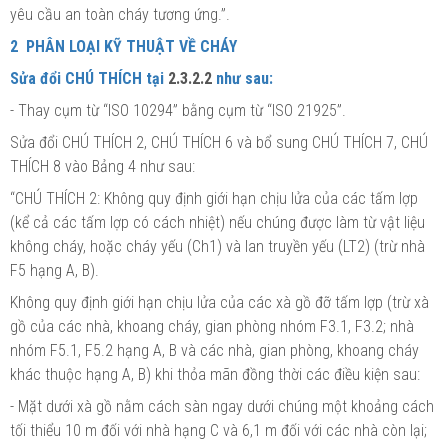
yêu cầu an toàn cháy tương ứng.”.
2
PHÂN LOẠI KỸ THUẬT VỀ CHÁY
Sửa đổi CHÚ THÍCH tại
2.3.2.2
như sau:
- Thay cụm từ
“
ISO 10294
”
bằng cụm từ
“
ISO 21925”.
Sửa đổi CHÚ THÍCH 2, CHÚ THÍCH 6 và bổ sung CHÚ THÍCH 7, CHÚ
THÍCH 8 vào Bảng 4 như sau:
“CHÚ THÍCH 2: Không quy định giới hạn chịu lửa của các tấm lợp
(
kể
cả các tấm lợp có cách nhiệt) nếu chúng được làm từ vật liệu
không cháy, hoặc cháy yếu (Ch1) và lan truyền
yếu
(LT2) (trừ nhà
F5 hạng A, B).
Không quy định giới hạn chịu lửa của các xà gồ đỡ tấm lợp (trừ xà
gồ của các nhà, khoang cháy, gian phòng nhóm F3.1, F3.2; nhà
nhóm F5.1, F5.2
hạng
A, B và các
nhà
, gian phòng, khoang
cháy
khác thuộc hạng A, B) khi thỏa mãn đồng thời các điều kiện sau:
- Mặt dưới xà gồ nằm cách sàn ngay dưới chúng một khoảng cách
tối thiểu 10 m đối với nhà hạng C và 6,1 m đối với các nhà còn lại;