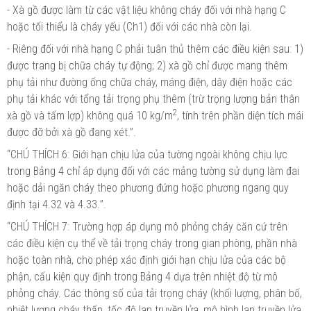
- Xà gồ được làm từ các vật liệu
không
cháy đối với nhà hạng C
hoặc tối
thiểu là
cháy yếu (Ch1) đối với các nhà còn lại.
- Riêng đối với nhà hạng C
phải
tuân
thủ
thêm
các điều kiện sau: 1)
được trang
bị
chữa cháy tự động; 2) xà gồ chỉ được mang thêm
phụ tải như đường ống chữa cháy, máng điện, dây điện hoặc các
phụ tải khác với tổng tải trọng phụ thêm (trừ trọng lượng bản thân
2
xà gồ và tấm lợp) không quá 10 kg/m
, tính trên phần diện tích mái
được đỡ
bởi
xà gồ đang xét.”.
“CHÚ THÍCH 6: Giới hạn chịu lửa của
tường
ngoài không chịu lực
trong Bảng 4 chỉ áp dụng đối với các mảng tường sử dụng làm đai
hoặc dải ngăn cháy theo phương đứng hoặc phương ngang quy
định tại 4.32 và 4.33.
”
.
“
CHÚ
THÍCH 7: Trường hợp áp dụng mô phỏng cháy
căn
cứ trên
các điều kiện cụ thể
về
tải trọng cháy trong gian phòng, phần nhà
hoặc toàn nhà, cho phép xác định giới hạn chịu lửa của các bộ
phận,
cấu
kiện quy định trong Bảng 4 dựa trên nhiệt độ từ mô
phỏng cháy. Các thông số của tải trọng
cháy
(khối lượng, phân bố,
nhiệt lượng cháy thấp, tốc độ lan truyền lửa,
mô
hình lan truyền lửa