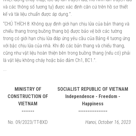
và
các thông số tương tự) được
xác
định
căn
cứ trên hồ sơ thiết
kế và tài liệu chuẩn được áp dụng.
”
.
“CHÚ THÍCH 8: Không quy định giới hạn chịu lửa
của
bản thang và
chiếu
thang trong buồng thang bộ được bảo vệ bởi các tường
trong có giới hạn chịu lửa đáp ứng yêu cầu của Bảng 4 tương ứng
với bậc chịu lửa của nhà. Khi đó các bản thang và chiếu thang,
cũng như vật liệu hoàn thiện bên trong buồng thang (nếu có)
phải
là
vật liệu không
cháy
hoặc bảo đảm Ch1, BC1.
”
.
...
MINISTRY OF
SOCIALIST REPUBLIC OF VIETNAM
CONSTRUCTION OF
Independence - Freedom -
VIETNAM
Happiness
-------
----------------
No. 09/2023/TT-BXD
Hanoi, October 16, 2023