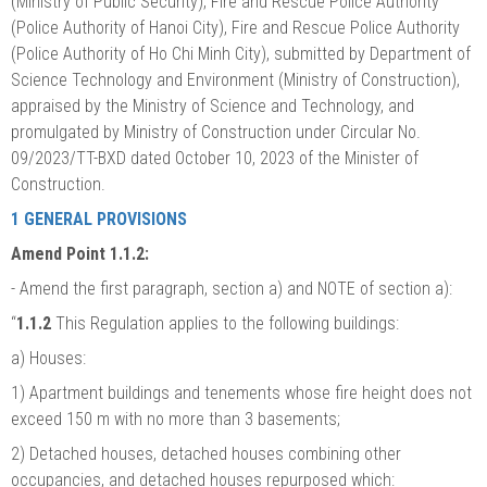
(Ministry of Public Security), Fire and Rescue Police Authority
(Police Authority of Hanoi City), Fire and Rescue Police Authority
(Police Authority of Ho Chi Minh City), submitted by Department of
Science Technology and Environment (Ministry of Construction),
appraised by the Ministry of Science and Technology, and
promulgated by Ministry of Construction under Circular No.
09/2023/TT-BXD dated October 10, 2023 of the Minister of
Construction.
1 GENERAL PROVISIONS
Amend Point 1.1.2:
-
Amend the first paragraph, section a) and NOTE of section a):
“
1.1.2
This Regulation applies to the following buildings:
a) Houses:
1) Apartment buildings and tenements whose fire height does not
exceed 150 m with no more than 3 basements;
2) Detached houses, detached houses combining other
occupancies, and detached houses repurposed which: