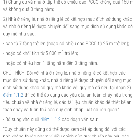
1) Chung
cư
và nhà ở tập thể có chiều cao PCCC không quá 150 m
và không quá 3 tầng hầm;
2) Nhà ở riêng lẻ, nhà ở riêng lẻ có kết hợp mục đích sử dụng khác
và nhà ở riêng lẻ được chuyển đổi sang mục đích sử dụng khác có
quy mô như sau:
- cao từ 7 tầng trở lên (hoặc có chiều cao PCCC từ 25 m trở lên);
3
- hoặc có khối tích từ 5 000 m
trở lên;
- hoặc có nhiều hơn 1 tầng hầm đến 3 tầng hầm.
CHÚ THÍCH: Đối với nhà ở riêng lẻ, nhà ở riêng lẻ có kết hợp các
mục đích sử dụng khác, nhà ở riêng lẻ được chuyển đổi sang mục
đích sử dụng khác có quy mô khác với quy mô đã nêu tại đoạn 2)
điểm 1.1.2
thì
có thể áp dụng các yêu cầu an toàn cháy nêu trong
tiêu chuẩn về nhà ở riêng lẻ, các tài liệu chuẩn khác để thiết
kế
an
toàn cháy và tuân thủ các quy định pháp luật có liên quan.".
-
Bổ
sung vào cuối
điểm 1.1.2
các đoạn văn sau:
“Quy chuẩn này cũng có thể được xem xét áp dụng đối với các
nhà không thuộc phạm vi điều chỉnh của quy chuẩn này nếu các