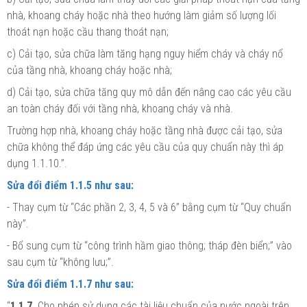
nhà, khoang cháy hoặc nhà theo hướng làm giảm số lượng lối
thoát nạn hoặc cầu thang thoát nạn;
c) Cải tạo, sửa chữa làm tăng hạng nguy hiểm cháy và cháy
nổ
của tầng nhà, khoang cháy hoặc nhà;
d) Cải tạo, sửa chữa tăng quy mô dẫn đến nâng cao các yêu cầu
an toàn cháy đối với tầng nhà, khoang cháy và nhà.
Trường hợp nhà, khoang cháy hoặc tầng nhà được cải tạo, sửa
chữa không thể đáp ứng các yêu cầu của quy chuẩn này thì áp
dụng 1.1.10.”.
Sửa đổi
điểm 1.1.5
như sau:
- Thay cụm từ “Các phần 2, 3, 4, 5 và 6
”
bằng cụm từ
“
Quy chuẩn
này
”
.
- Bổ sung cụm từ “công trình
hầm
giao thông; tháp đèn biển;” vào
sau cụm từ
“
không lưu;
”
.
Sửa đổi
điểm 1.1.7
như sau:
“
1.1.7
Cho phép sử dụng các tài liệu chuẩn của nước ngoài trên