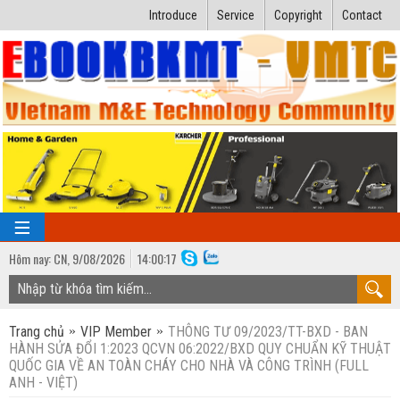
Introduce
Service
Copyright
Contact
Hôm nay:
CN,
9
/
08
/
2026
14
:
00:18
TRANG CHỦ
Trang chủ
VIP Member
THÔNG TƯ 09/2023/TT-BXD - BAN
Bài giảng kỹ thuật
HÀNH SỬA ĐỔI 1:2023 QCVN 06:2022/BXD QUY CHUẨN KỸ THUẬT
QUỐC GIA VỀ AN TOÀN CHÁY CHO NHÀ VÀ CÔNG TRÌNH (FULL
Ngành Nhiệt lạnh
Luận văn kỹ thuật
ANH - VIỆT)