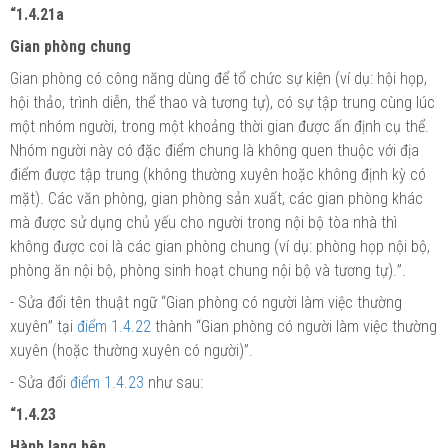
“1.4.21a
Gian phòng chung
Gian phòng có công năng dùng
để
tổ chức sự kiện (ví dụ: hội họp,
hội thảo,
trình
diễn, thể thao và tương tự), có sự tập trung cùng lúc
một nhóm người, trong một khoảng thời gian được ấn định cụ thể.
Nh
ó
m người này có đặc điểm chung là không quen thuộc với địa
điểm được tập trung (không thường xuyên hoặc không định kỳ có
mặt). Các văn phòng, gian phòng sản xuất, các gian phòng khác
mà được sử dụng chủ yếu cho người trong nội bộ tòa nhà thì
không được coi là các gian phòng chung (ví dụ: phòng họp nội bộ,
phòng ăn nội bộ, phòng sinh hoạt chung nội bộ và tương tự).
”
.
- Sửa đổi tên thuật ngữ “Gian phòng có người làm việc thường
xuyên
”
tại
điểm 1.4.22
thành “Gian phòng có người làm việc thường
xuyên (hoặc thường xuyên có người)”.
- Sửa đổi
điểm 1.4.23
như sau:
“1.4.23
Hành lang bên