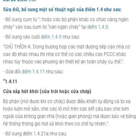
Sửa đổi, bổ sung một số thuật ngữ của
điểm 1.4
như sau:
- Bổ sung cụm từ
";
hoặc các bộ phận khác có chức năng ngăn
cháy” vào sau cụm từ “sàn ngăn cháy” tại
điểm 1.4.5
.
- Bổ sung vào cuối
điểm 1.4.9
như sau:
“
CHÚ THÍCH 4: Trong trường hợp các mặt đường tiếp cận nhà có
cao độ khác nhau
thì
nhà có
thể
có các chiều cao PCCC khác
nhau tùy thuộc vào phương án
thiết
kế an toàn cháy cụ
thể
.
”
.
- Sửa đổi
điểm 1.4.11
như sau:
“1.4.11
Cửa nắp hút khói (cửa trời hoặc cửa chớp)
Bộ phận (mở được khi có cháy) được điều khiển tự động và từ xa
hoặc luôn mở sẵn, che các lỗ mở trên các kết cấu bao che bên
ngoài của không gian nhà (hoặc gian phòng) mà được bảo vệ bằng
hệ thống thông gió hút xả khói theo cơ chế tự nhiên.
”
.
- Bổ sung điểm 1.4.21a như sau: