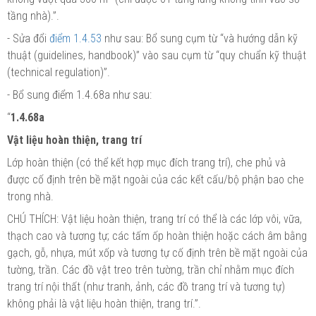
tầng nhà).”.
- Sửa đổi
điểm 1.4.53
như sau: Bổ sung cụm từ “và hướng dẫn kỹ
thuật (guidelines, handbook)” vào sau cụm từ “quy chuẩn kỹ thuật
(technical regulation)”.
- Bổ sung điểm 1.4.68a như sau:
“
1.4.68a
Vật liệu hoàn thiện, trang trí
Lớp hoàn thiện (có thể kết hợp mục đích trang trí), che phủ và
được cố định trên bề mặt ngoài của các kết cấu/bộ phận bao che
trong nhà.
CHÚ THÍCH: Vật liệu hoàn thiện, trang trí có
thể
là các lớp vôi, vữa,
thạch cao và tương tự; các tấm ốp hoàn thiện hoặc cách âm
bằng
gạch, gỗ, nhựa, mút xốp và tương tự cố định trên
bề
mặt ngoài của
tường
, trần. Các đồ vật treo trên tường, trần chỉ nhằm mục đích
trang trí nội thất (như tranh, ảnh, các
đồ
trang
trí và
tương tự)
không phải là vật liệu hoàn thiện, trang trí.”.