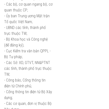
- Các bộ, cơ quan ngang bộ, cơ
quan thuộc CP;
- Ủy ban Trung ương Mặt trận
Tổ quốc Việt Nam;
- UBND các tỉnh, thành phố
trực thuộc TW;
- Bộ Khoa học và Công nghệ
(để đăng ký);
- Cục Kiểm tra văn bản QPPL -
Bộ Tư pháp;
- Các Sở: XD, GTVT, NN&PTNT
các tỉnh, thành p
hố
trực thuộc
TW;
- Công báo,
Cổng thông tin
điện tử Chính phủ;
- Cổng thông tin điện tử Bộ Xây
dựng;
- Các cơ quan,
đơn
vị thuộc Bộ