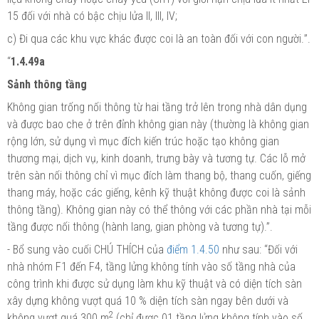
15 đối với nhà
có
bậc chịu lửa II, III, IV
;
c) Đi qua các khu vực khác được coi là an toàn đối với con người.
”
.
“
1.4.49a
Sảnh thông tầng
Không gian trống nối thông từ hai tầng trở lên trong nhà dân dụng
và được bao che ở trên đỉnh không gian này (thường là không gian
rộng lớn, sử dụng vì mục đích kiến trúc hoặc tạo không gian
thương mại, dịch vụ, kinh doanh, trưng bày và tương tự. Các lỗ mở
trên sàn
nối
thông
chỉ
vì mục đích làm
thang bộ, thang cuốn, giếng
thang máy, hoặc các giếng, kênh kỹ thuật không được coi là sảnh
thông tầng). Không gian này có
thể
thông với các phần nhà tại mỗi
tầng được nối thông (hành lang, gian phòng và tương tự).”.
- Bổ sung vào cuối CHÚ THÍCH của
điểm 1.4.50
như sau: “Đối với
nhà nhóm F1 đến F4, tầng lửng không tính vào số tầng nhà của
công trình khi được sử dụng làm khu kỹ thuật và có diện tích sàn
xây dựng không vượt quá 10 % diện tích sàn ngay bên dưới và
2
không vượt quá 300 m
(chỉ được 01 tầng lửng không tính vào số