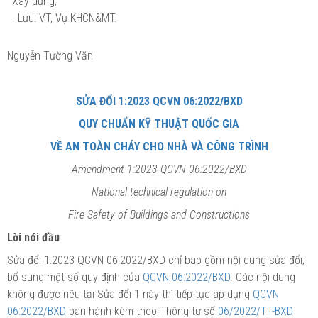
Xây dựng;
- Lưu: VT, Vụ KHCN&MT.
Nguyễn Tường Văn
SỬA ĐỔI 1:2023 QCVN 06:2022/BXD
QUY CHUẨN KỸ THUẬT QUỐC GIA
VỀ AN TOÀN CHÁY CHO NHÀ VÀ CÔNG TRÌNH
Amendment 1:2023 QCVN 06:2022/BXD
National technical regulation on
Fire Safety of Buildings and Constructions
Lời nói đầu
Sửa đổi 1:2023 QCVN 06:2022/BXD chỉ bao gồm nội dung sửa
đổi
,
bổ sung một số quy định của
QCVN 06:2022/BXD
. Các nội dung
không được nêu tại Sửa
đổi
1 này thì tiếp tục áp dụng
QCVN
06:2022/BXD
ban hành kèm theo Thông tư số
06/2022/TT-BXD