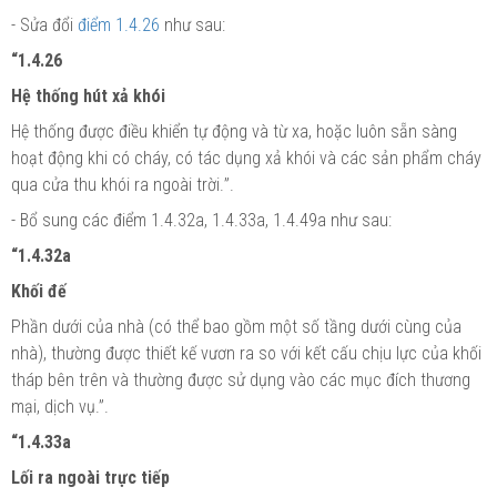
- Sửa
đổi
điểm 1.4.26
như sau:
“1.4.26
Hệ thống hút xả khói
Hệ thống được điều khiển tự động và từ xa, hoặc luôn sẵn sàng
hoạt động khi có cháy, có tác dụng xả khói và các sản phẩm cháy
qua cửa thu khói ra ngoài trời.
”
.
- Bổ sung các điểm 1.4.32a, 1.4.33a, 1.4.49a như sau:
“1.4.32a
Khối đ
ế
Phần dưới của nhà (có thể bao gồm một số tầng dưới cùng của
nhà), thường được thiết kế vươn ra so với kết cấu chịu lực của khối
tháp bên trên và thường được sử dụng vào các mục đích thương
mại, dịch vụ.”.
“1.4.33a
Lối ra ngoài trực tiếp