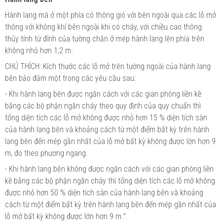
Hành lang mà ở một phía có thông gió với bên ngoài qua các lỗ mở
thông với không khí bên ngoài khi có cháy, với chiều cao thông
thủy tính từ đỉnh của tường chắn ở mép hành lang lên phía trên
không nhỏ hơn 1,2 m.
CHÚ THÍCH: Kích thước các lỗ mở trên tường ngoài của hành lang
bên bảo đảm một trong các yêu cầu sau:
- Khi hành lang bên được ngăn cách với các gian phòng liền kề
bằng các bộ phận
ngăn
cháy theo quy định của quy chuẩn
thì
tổng diện tích các lỗ mở không được nhỏ hơn 15 % diện tích sàn
của hành lang bên và khoảng cách từ một
điểm
bất kỳ trên hành
lang bên đến mép gần
nhất
của lỗ mở
bất
kỳ không được lớn hơn 9
m, đo theo phương ngang.
- Khi hành lang
bên
không được ngăn cách với các gian
p
hòng liền
kề
bằng
các bộ phận ngăn cháy thì tổng diện tích các lỗ
mở
không
được nhỏ hơn 50 % diện tích sàn
của
hành lang bên và khoảng
cách từ một điểm bất kỳ trên hành lang bên đến mép gần
nhất
của
lỗ mở bất kỳ không được lớn hơn 9 m.
”
.