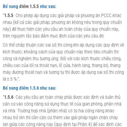
Bổ sung
điểm 1.5.5
như sau:
“
1.5.5
Cho phép áp dụng các giải pháp và phương án PCCC khác
nhau (kể cả các giải pháp, phương án không nêu trong quy chuẩn
này) để thực hiện các yêu cầu an toàn cháy của quy chuẩn này,
trên nguyên tắc bảo đảm mục đích của các yêu cầu đó.
Có
thể chấp thuận các sai số thi công khi áp dụng các quy định về
kích thước, khoảng cách của quy chuẩn này theo tiêu
chuẩn
thi
công và nghiệm thu tương ứng. Đối với các kích thước chiều rộng,
chiều cao của lối ra thoát nạn, lỗ cửa, hành lang, thang bộ, thang
máy, đường thoát nạn và tương tự thì được áp dụng sai số thi công
là
± 5 %.”.
Bổ sung điểm 1.5.6 như sau:
“
1.5.6
Các yêu cầu an toàn cháy phải được xác định và tuân thủ
căn cứ vào công năng sử dụng thực tế của gian phòng, phần nhà
và nhà. Trường hợp nhà (phần nhà) có từ hai công năng khác
nhau trở lên thì cần căn cứ thêm vào giải pháp ngăn chặn cháy
lan giữa các công năng này (quy định tại Phần 4) để xác định các