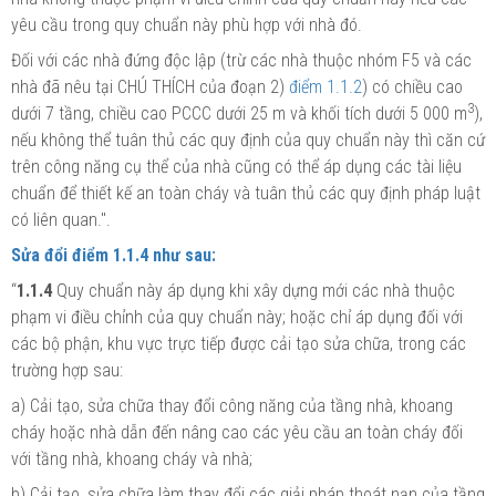
yêu cầu trong quy chuẩn này phù hợp với nhà đó.
Đối với các nhà đứng độc lập (trừ các nhà thuộc
nhóm
F5 và các
nhà đã nêu tại CHÚ THÍCH của đoạn 2)
điểm 1.1.2
) có chiều cao
3
dưới 7 tầng, chiều cao PCCC dưới 25 m và khối tích dưới 5 000 m
),
nếu không thể tuân thủ các quy định
của
quy chuẩn này thì căn cứ
trên công năng cụ thể của nhà cũng
có
thể áp dụng các tài liệu
chuẩn để thiết kế an toàn cháy và tuân thủ các quy định pháp luật
có liên quan.".
Sửa đổi
điểm 1.1.4
như sau:
“
1.1.4
Quy chuẩn này áp dụng khi xây dựng mới các nhà thuộc
phạm vi điều chỉnh của quy chuẩn này; hoặc chỉ áp dụng đối với
các bộ phận, khu vực trực tiếp được cải tạo sửa chữa, trong các
trường hợp sau:
a) Cải tạo, sửa chữa thay đổi công năng của tầng nhà, khoang
cháy hoặc nhà dẫn đến nâng cao các yêu cầu an toàn cháy đối
với tầng nhà, khoang cháy và nhà;
b) Cải tạo, sửa chữa làm thay
đổi
các giải pháp thoát nạn của tầng