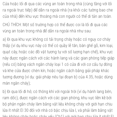
Cửa hoặc lối đi qua các vùng an toàn trong nhà (cùng tầng với lối
ra ngoài trực tiếp) để dẫn ra ngoài nhà (ra khỏi các tường bao che
của nhà) đến khu vực thoáng mà con người có thể di tản an toàn.
CHÚ THÍCH: Một số trường hợp có thể được coi là lối đi qua các
vùng an toàn trong nhà để dẫn ra ngoài nhà như sau:
a) Đi qua khu vực không có
tải
trọng cháy hoặc có nguy cơ cháy
thấp (ví dụ khu vực này có
thể
có quầy lễ tân, bàn ghế gỗ, kim loại,
quạt cây, hoặc các đồ vật tương tự với số lượng hạn chế), khu vực
này được ngăn cách với các hành lang và các gian phòng tiếp giáp
(nếu có) bằng vách ngăn cháy loại 1 có cửa đi với cơ cấu tự
đóng
và khe cửa được chèn kín, hoặc ngăn cách
bằng
giải pháp khác
tương đương (
ví
dụ:
giải
pháp nêu tại đoạn b) của 4.35, hoặc dùng
màn ngăn cháy);
b) Đi qua lối đi hở, có thông
khí
với ngoài trời (
ví
dụ hành lang bên,
ram dốc), được ngăn cách với các gian phòng, khu vực liền
kề
bởi
bộ phận ngăn cháy làm bằng vật liệu không cháy với
giới
hạn chịu
lửa ít nhất El 30 đối với nhà có bậc chịu lửa I, và phải làm bằng vật
liệu không cháy hoặc cháy yếu (Ch1) với giới hạn chịu lửa ít nhất El