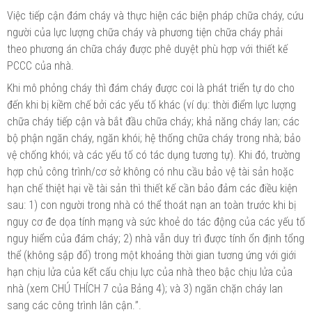
Việc tiếp cận đám cháy và thực hiện các biện pháp chữa cháy, cứu
người của lực lượng chữa cháy và phương tiện chữa cháy phải
theo phương án chữa cháy được phê duyệt phù hợp với thiết
kế
PCCC của nhà.
Khi mô phỏng cháy thì đám cháy được coi là phát triển tự do cho
đến khi bị kiềm chế bởi các yếu tố khác (ví dụ: thời điểm lực lượng
chữa cháy tiếp cận và bắt đầu chữa cháy; khả năng cháy lan; các
bộ phận ngăn cháy, ngăn khói; hệ thống chữa cháy trong nhà; bảo
vệ chống khói; và các yếu tố có tác dụng tương tự). Khi đó, trường
hợp chủ công trình/cơ sở không có nhu cầu bảo vệ tài sản hoặc
hạn chế thiệt hại về tài sản thì thiết kế cần bảo đảm các điều kiện
sau: 1) con người trong nhà có thể thoát nạn an toàn trước khi bị
nguy cơ đe dọa tính mạng và sức khoẻ do tác động của các yếu tố
nguy hiểm của đám cháy; 2)
nhà
vẫn duy trì được tính ổn định tổng
thể
(không sập đổ) trong một khoảng thời gian tương ứng với giới
hạn chịu lửa của kết cấu chịu lực của nhà theo bậc chịu lửa của
nhà (xem CHÚ THÍCH 7 của Bảng 4); và 3) ngăn chặn cháy lan
sang các công trình lân cận.
”
.