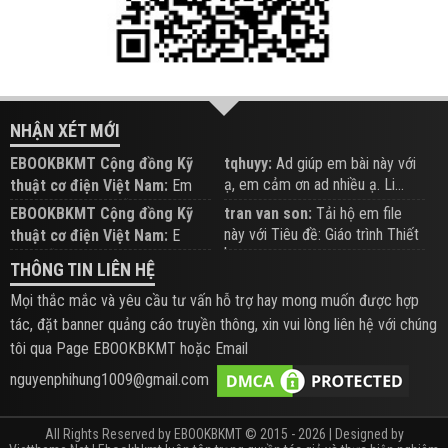
NHẬN XÉT MỚI
EBOOKBKMT Cộng đồng Kỹ
tqhuyy:
Ad giúp em bài này với
ạ, em cảm ơn ad nhiều ạ. Li...
thuật cơ điện Việt Nam:
Em
đăng trên Group hỗ trợ nhé
EBOOKBKMT Cộng đồng Kỹ
tran van son:
Tải hộ em file
này với Tiêu đề: Giáo trình Thiết
thuật cơ điện Việt Nam:
E
b...
xem hỗ trợ trên Group
THÔNG TIN LIÊN HỆ
Mọi thắc mắc và yêu cầu tư vấn hỗ trợ hay mong muốn được hợp
tác, đặt banner quảng cáo truyền thông, xin vui lòng liên hệ với chúng
tôi qua Page EBOOKBKMT hoặc Email
nguyenphihung1009@gmail.com
All Rights Reserved by EBOOKBKMT © 2015 - 2026 | Designed by