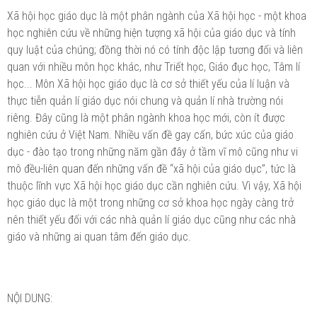
Xã hội học giáo dục là một phân ngành của Xã hội học - một khoa
học nghiên cứu về những hiện tượng xã hội của giáo dục và tính
quy luật của chúng; đồng thời nó có tính độc lập tương đối và liên
quan với nhiều môn học khác, như Triết học, Giáo đục học, Tâm lí
học... Môn Xã hội học giáo dục là cơ sở thiết yếu của lí luận và
thực tiễn quản lí giáo dục nói chung và quản lí nhà trường nói
riêng. Đây cũng là một phân ngành khoa học mới, còn ít được
nghiên cứu ở Việt Nam. Nhiều vấn đề gay cấn, bức xúc của giáo
dục - đào tạo trong những năm gần đây ở tầm vĩ mô cũng như vi
mô đều-liên quan đến những vấn đề “xã hội của giáo dục”, tức là
thuộc lĩnh vực Xã hội học giáo dục cần nghiên cứu. Vì vậy, Xã hội
học giáo dục là một trong những cơ sở khoa học ngày càng trở
nên thiết yếu đối với các nhà quản lí giáo dục cũng như các nhà
giáo và những ai quan tâm đến giáo dục.
NỘI DUNG: