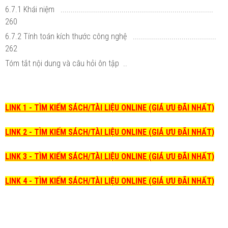
6.7.1 Khái niệm ...........................................................................
260
6.7.2 Tính toán kích thước công nghệ .........................................
262
Tóm tắt nội dung và câu hỏi ôn tập ..
LINK 1 - TÌM KIẾM SÁCH/TÀI LIỆU ONLINE (GIÁ ƯU ĐÃI NHẤT)
LINK 2 - TÌM KIẾM SÁCH/TÀI LIỆU ONLINE (GIÁ ƯU ĐÃI NHẤT)
LINK 3 - TÌM KIẾM SÁCH/TÀI LIỆU ONLINE (GIÁ ƯU ĐÃI NHẤT)
LINK 4 - TÌM KIẾM SÁCH/TÀI LIỆU ONLINE (GIÁ ƯU ĐÃI NHẤT)