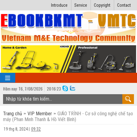
Introduce
Service
Copyright
Contact
Hôm nay:
T6,
7
/
08
/
2026
20
:
16:24
TRANG CHỦ
Trang chủ
VIP Member
GIÁO TRÌNH - Cơ sở công nghệ chế tạo
Bài giảng kỹ thuật
máy (Phan Minh Thanh & Hồ Viết Bình)
Ngành Nhiệt lạnh
Luận văn kỹ thuật
19 thg 8, 2024
|
09:32