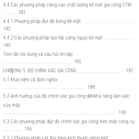
4.4 Các phương pháp nâng cao chất lượng bề mặt gia công CTM
.......... 182
4.4.1 Phương pháp đạt độ bóng bề mặt .......................................
182
4.4.2 Các phương pháp tạo lớp cứng nguội bề mặt .....................
183
Tóm tắt nội dung và câu hỏi ôn tập
....................................................... 185
CHƢƠNG 5: ĐỘ CHÍNH XÁC GIA CÔNG .................................... 187
5.1 Khái niệm và định nghĩa
................................................................. 188
5.2 Ảnh hưởng của độ chính xác gia công đếnkhả năng làm việc
của máy
........................................................................................... 190
5.3 Các phương pháp đạt độ chính xác gia công trên máy công cụ
.............. 190
5.3.1 Phương pháp cắt thử từng kích thước riêng biệt ................