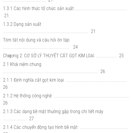
1.3.1 Các hình thức tổ chức sản xuất ............................................
21
1.3.2 Dạng sản xuất
........................................................................ 21
Tóm tắt nội dung và câu hỏi ôn tập
........................................................ 24
Chƣơng 2: CƠ SỞ LÝ THUYẾT CĂT GỌT KIM LOẠI ................. 25
2.1 Khái niệm chung
................................................................................ 26
2.1.1 Định nghĩa cắt gọt kim loại ...................................................
26
2.1.2 Hệ thống công nghệ ...............................................................
26
2.1.3 Các dạng bề mặt thường gặp trong chi tiết máy
.................... 27
2.1.4 Các chuyển động tạo hình bề mặt .........................................