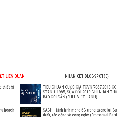
IẾT LIÊN QUAN
NHẬN XÉT BLOGSPOT(0)
 thiết bị
TIÊU CHUẨN QUỐC GIA TCVN 7087:2013 C
STAN 1-1985, SỬA ĐỔI 2010 GHI NHÃN T
BAO GÓI SẴN (FULL VIỆT - ANH)
thu hoạch
SÁCH - Định hình mạng 6G trong tương lai: S
thiết, tác động và công nghệ (Emmanuel Bert