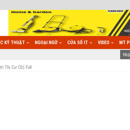
C KỸ THUẬT
NGOẠI NGỮ
CỬA SỔ IT
VIDEO
MT P
ạm Thị Cư Cb) Full