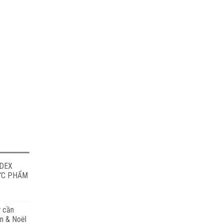
ODEX
HỰC PHẨM
ự cần
in & Noël