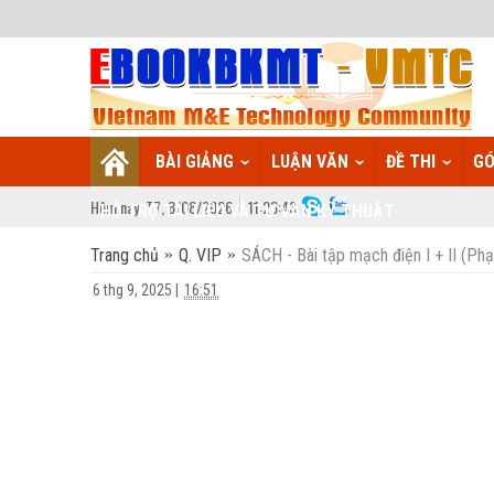
BÀI GIẢNG
LUẬN VĂN
ĐỀ THI
GÓ
Hôm nay:
T7,
8
/
08
/
2026
11
:
28:44
HỖ TRỢ TÀI LIỆU VÀ TƯ VẤN KỸ THUẬT
Trang chủ
Q. VIP
SÁCH - Bài tập mạch điện I + II (Ph
6 thg 9, 2025
|
16:51