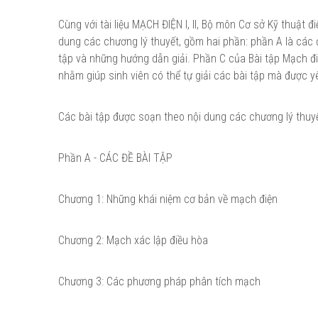
Cùng với tài liệu MẠCH ĐIỆN I, II, Bộ môn Cơ sở Kỹ thuật đ
dung các chương lý thuyết, gồm hai phần: phần A là các đ
tập và những hướng dẫn giải. Phần C của Bài tập Mạch đ
nhằm giúp sinh viên có thể tự giải các bài tập mà được yê
Các bài tập được soạn theo nội dung các chương lý thuyế
Phần A - CÁC ĐỀ BÀI TẬP
Chương 1: Những khái niệm cơ bản về mạch điện
Chương 2: Mạch xác lập điều hòa
Chương 3: Các phương pháp phân tích mạch