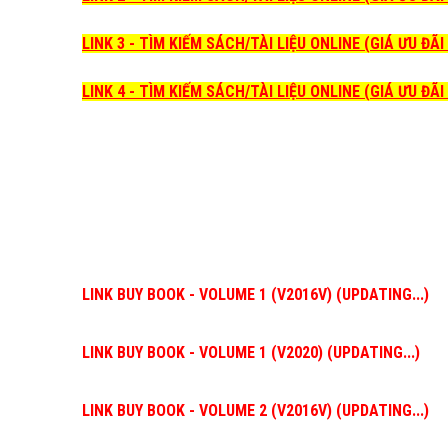
LINK 3 - TÌM KIẾM SÁCH/TÀI LIỆU ONLINE (GIÁ ƯU ĐÃ
LINK 4 - TÌM KIẾM SÁCH/TÀI LIỆU ONLINE (GIÁ ƯU ĐÃ
LINK BUY BOOK - VOLUME 1 (V2016V) (UPDATING...)
LINK BUY BOOK - VOLUME 1 (V2020) (UPDATING...)
LINK BUY BOOK - VOLUME 2 (V2016V) (UPDATING...)