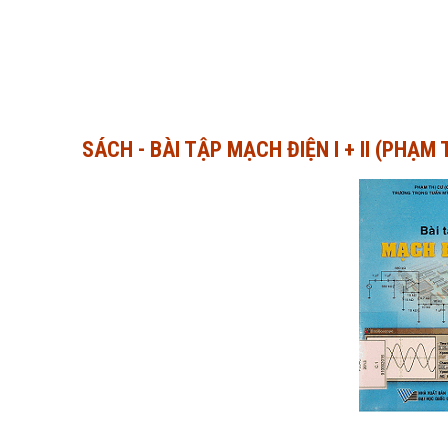
SÁCH - BÀI TẬP MẠCH ĐIỆN I + II (PHẠM 