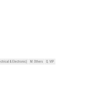
ctrical & Electronic)
M. Others
Q. VIP