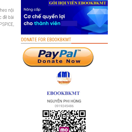
theo nội
c đề bài
 PSPICE,
DONATE FOR EBOOKBKMT