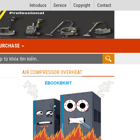
Introduce
Service
Copyright
Contact
URCHASE
AIR COMPRESSOR OVERHEAT