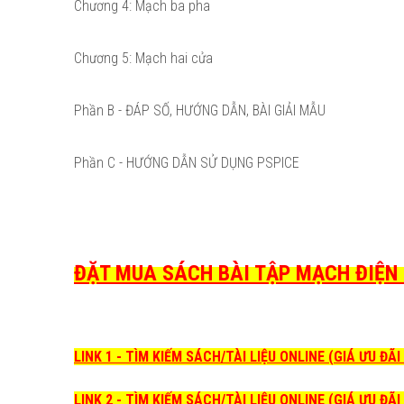
Chương 4: Mạch ba pha
Chương 5: Mạch hai cửa
Phần B - ĐÁP SỐ, HƯỚNG DẪN, BÀI GIẢI MẪU
Phần C - HƯỚNG DẪN SỬ DỤNG PSPICE
ĐẶT MUA SÁCH BÀI TẬP MẠCH ĐIỆN N
LINK 1 - TÌM KIẾM SÁCH/TÀI LIỆU ONLINE (GIÁ ƯU ĐÃ
LINK 2 - TÌM KIẾM SÁCH/TÀI LIỆU ONLINE (GIÁ ƯU ĐÃ