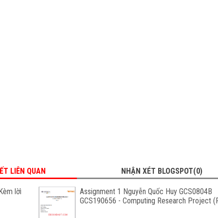
IẾT LIÊN QUAN
NHẬN XÉT BLOGSPOT(0)
Kèm lờì
Assignment 1 Nguyễn Quốc Huy GCS0804B
GCS190656 - Computing Research Project (F