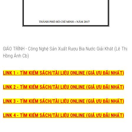
GIÁO TRÌNH - Công Nghệ Sản Xuất Rượu Bia Nước Giải Khát (Lê Thị
Hồng Ánh Cb)
LINK 1 - TÌM KIẾM SÁCH/TÀI LIỆU ONLINE (GIÁ ƯU ĐÃI NHẤT)
LINK 2 - TÌM KIẾM SÁCH/TÀI LIỆU ONLINE (GIÁ ƯU ĐÃI NHẤT)
LINK 3 - TÌM KIẾM SÁCH/TÀI LIỆU ONLINE (GIÁ ƯU ĐÃI NHẤT)
LINK 4 - TÌM KIẾM SÁCH/TÀI LIỆU ONLINE (GIÁ ƯU ĐÃI NHẤT)