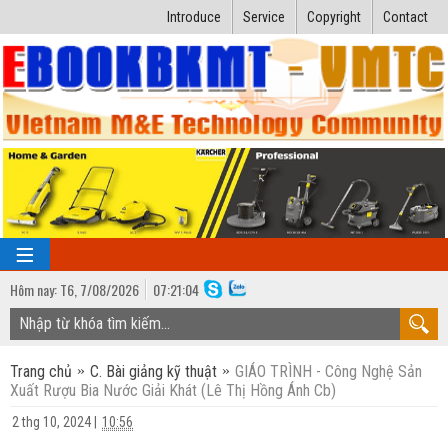
Introduce
Service
Copyright
Contact
Hôm nay:
T6,
7
/
08
/
2026
07
:
21:05
TRANG CHỦ
Trang chủ
C. Bài giảng kỹ thuật
GIÁO TRÌNH - Công Nghệ Sản
Bài giảng kỹ thuật
Xuất Rượu Bia Nước Giải Khát (Lê Thị Hồng Ánh Cb)
Ngành Nhiệt lạnh
Luận văn kỹ thuật
2 thg 10, 2024
|
10:56