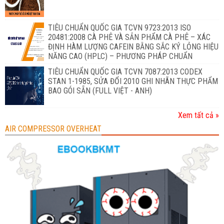
TIÊU CHUẨN QUỐC GIA TCVN 9723:2013 ISO
20481:2008 CÀ PHÊ VÀ SẢN PHẨM CÀ PHÊ – XÁC
ĐỊNH HÀM LƯỢNG CAFEIN BẰNG SẮC KÝ LỎNG HIỆU
NĂNG CAO (HPLC) – PHƯƠNG PHÁP CHUẨN
TIÊU CHUẨN QUỐC GIA TCVN 7087:2013 CODEX
STAN 1-1985, SỬA ĐỔI 2010 GHI NHÃN THỰC PHẨM
BAO GÓI SẴN (FULL VIỆT - ANH)
Xem tất cả »
AIR COMPRESSOR OVERHEAT