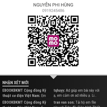
NHẬN XÉT MỚI
EBOOKBKMT Cộng đồng Kỹ
tqhuyy:
Ad giúp em bài này với
ạ, em cảm ơn ad nhiều ạ. Li...
thuật cơ điện Việt Nam:
Em
đăng trên Group hỗ trợ nhé
EBOOKBKMT Cộng đồng Kỹ
tran van son:
Tải hộ em file