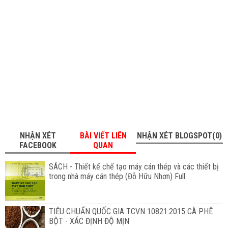
NHẬN XÉT
BÀI VIẾT LIÊN
NHẬN XÉT BLOGSPOT(0)
FACEBOOK
QUAN
SÁCH - Thiết kế chế tạo máy cán thép và các thiết bị
trong nhà máy cán thép (Đỗ Hữu Nhơn) Full
TIÊU CHUẨN QUỐC GIA TCVN 10821:2015 CÀ PHÊ
BỘT - XÁC ĐỊNH ĐỘ MỊN