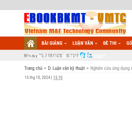
BÀI GIẢNG
LUẬN VĂN
ĐỀ THI
GÓ
Hôm nay:
T6,
7
/
08
/
2026
10
:
10:18
HỖ TRỢ TÀI LIỆU VÀ TƯ VẤN KỸ THUẬT
Trang chủ
D. Luận văn kỹ thuật
Nghiên cứu ứng dụng d
15 thg 10, 2024
|
15:10