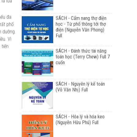
 là lúa
nếu đa
SÁCH - Cẩm nang thợ điện
học - Từ phổ thông tới thợ
rất phổ
điện (Nguyễn Văn Phong)
h dưỡng.
Full
ều. Vì
 tiến
SÁCH - Đánh thức tài năng
toán học (Terry Chew) Full 7
cuốn
SÁCH - Nguyên lý kế toán
(Võ Văn Nhị) Full
SÁCH - Hóa lý và hóa keo
(Nguyễn Hữu Phú) Full