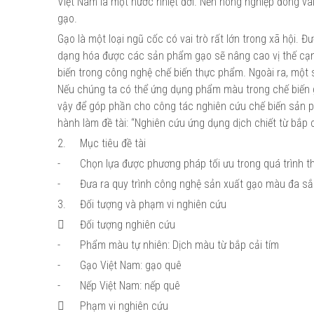
Việt Nam là một nước nhiệt đới. Nền nông nghiệp đóng vai 
gạo.
Gạo là một loại ngũ cốc có vai trò rất lớn trong xã hội. 
dạng hóa được các sản phẩm gạo sẽ nâng cao vị thế cạnh
biến trong công nghệ chế biến thực phẩm. Ngoài ra, một 
Nếu chúng ta có thể ứng dụng phẩm màu trong chế biến gạo
vậy để góp phần cho công tác nghiên cứu chế biến sản p
hành làm đề tài: “Nghiên cứu ứng dụng dịch chiết từ bắp c
2.
Mục tiêu đề tài
-
Chọn lựa được phương pháp tối ưu trong quá trình 
-
Đưa ra quy trình công nghệ sản xuất gạo màu đa s
3.
Đối tượng và phạm vi nghiên cứu

Đối tượng nghiên cứu
-
Phẩm màu tự nhiên: Dịch màu từ bắp cải tím
-
Gạo Việt Nam: gạo quê
-
Nếp Việt Nam: nếp quê

Phạm vi nghiên cứu