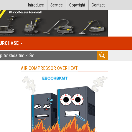
Introduce
Service
Copyright
Contact
URCHASE
AIR COMPRESSOR OVERHEAT