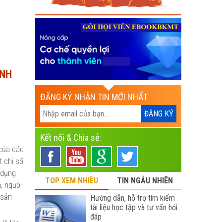
ÀNH
ĐĂNG KÝ NHẬN TIN MỚI NHẤT
Kết nối & Chia sẻ:
 của các
 chỉ số
 dụng
TOP XEM NHIỀU
TIN NGẪU NHIÊN
, người
 sản
Hướng dẫn, hỗ trợ tìm kiếm
tài liệu học tập và tư vấn hỏi
đáp