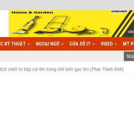
C KỸ THUẬT
NGOẠI NGỮ
CỬA SỔ IT
VIDEO
MT P
ịch chiết từ bắp cải tím trong chế biến gạo tím (Phan Thành Định)