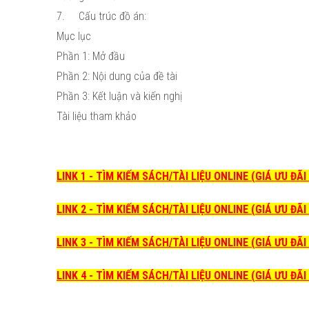
7.
Cấu trúc đồ án:
Mục lục
Phần 1: Mở đầu
Phần 2: Nội dung của đề tài
Phần 3: Kết luận và kiến nghị
Tài liệu tham khảo
LINK 1 - TÌM KIẾM SÁCH/TÀI LIỆU ONLINE (GIÁ ƯU ĐÃ
LINK 2 - TÌM KIẾM SÁCH/TÀI LIỆU ONLINE (GIÁ ƯU ĐÃ
LINK 3 - TÌM KIẾM SÁCH/TÀI LIỆU ONLINE (GIÁ ƯU ĐÃ
LINK 4 - TÌM KIẾM SÁCH/TÀI LIỆU ONLINE (GIÁ ƯU ĐÃ