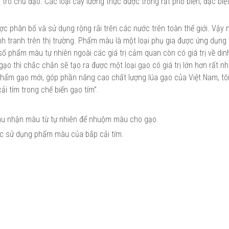
trò chủ đạo. Các loại cây lương thực được trồng rất phổ biến, đặc biệt
Được phân bố và sử dụng rộng rãi trên các nước trên toàn thế giới. Vậy 
 tranh trên thị trường. Phẩm màu là một loại phụ gia được ứng dụng 
số phẩm màu tự nhiên ngoài các giá trị cảm quan còn có giá trị về din
 thì chắc chắn sẽ tạo ra được một loại gạo có giá trị lớn hơn rất nhi
hẩm gạo mới, góp phần nâng cao chất lượng lúa gạo của Việt Nam, tôi
ải tím trong chế biến gạo tím”.
thu nhận màu từ tự nhiên để nhuộm màu cho gạo.
ắc sử dụng phẩm màu của bắp cải tím.