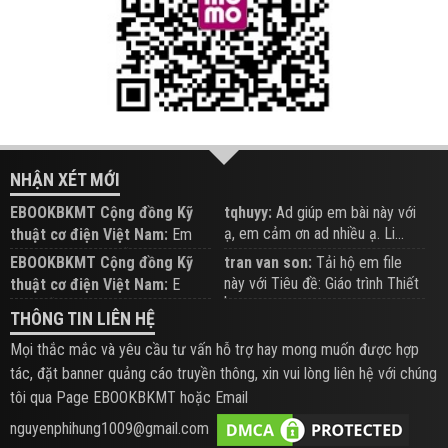
NHẬN XÉT MỚI
EBOOKBKMT Cộng đồng Kỹ
tqhuyy:
Ad giúp em bài này với
ạ, em cảm ơn ad nhiều ạ. Li...
thuật cơ điện Việt Nam:
Em
đăng trên Group hỗ trợ nhé
EBOOKBKMT Cộng đồng Kỹ
tran van son:
Tải hộ em file
này với Tiêu đề: Giáo trình Thiết
thuật cơ điện Việt Nam:
E
b...
xem hỗ trợ trên Group
THÔNG TIN LIÊN HỆ
Mọi thắc mắc và yêu cầu tư vấn hỗ trợ hay mong muốn được hợp
tác, đặt banner quảng cáo truyền thông, xin vui lòng liên hệ với chúng
tôi qua Page EBOOKBKMT hoặc Email
nguyenphihung1009@gmail.com