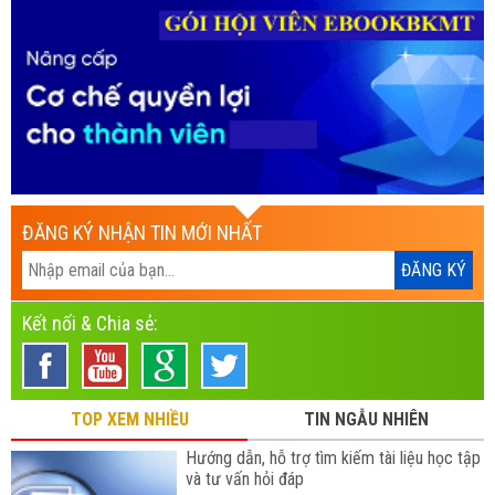
ĐĂNG KÝ NHẬN TIN MỚI NHẤT
Kết nối & Chia sẻ:
TOP XEM NHIỀU
TIN NGẪU NHIÊN
Hướng dẫn, hỗ trợ tìm kiếm tài liệu học tập
và tư vấn hỏi đáp