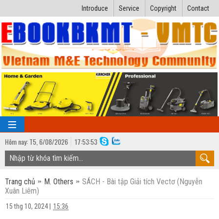
Introduce
Service
Copyright
Contact
Hôm nay:
T5,
6
/
08
/
2026
17
:
53:54
TRANG CHỦ
Trang chủ
M. Others
SÁCH - Bài tập Giải tích Vectơ (Nguyễn
Bài giảng kỹ thuật
Xuân Liêm)
Ngành Nhiệt lạnh
Luận văn kỹ thuật
15 thg 10, 2024
|
15:36