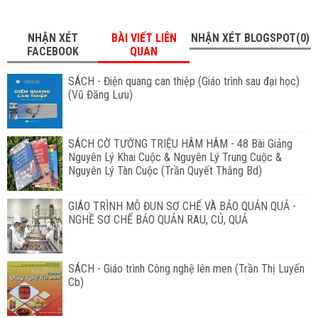
NHẬN XÉT
BÀI VIẾT LIÊN
NHẬN XÉT BLOGSPOT(0)
FACEBOOK
QUAN
SÁCH - Điện quang can thiệp (Giáo trình sau đại học)
(Vũ Đăng Lưu)
SÁCH CỜ TƯỚNG TRIỆU HÂM HÂM - 48 Bài Giảng
Nguyên Lý Khai Cuộc & Nguyên Lý Trung Cuộc &
Nguyên Lý Tàn Cuộc (Trần Quyết Thắng Bd)
GIÁO TRÌNH MÔ ĐUN SƠ CHẾ VÀ BẢO QUẢN QUẢ -
NGHỀ SƠ CHẾ BẢO QUẢN RAU, CỦ, QUẢ
SÁCH - Giáo trình Công nghệ lên men (Trần Thị Luyến
Cb)