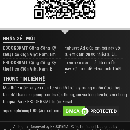
NHẬN XÉT MỚI
EBOOKBKMT Cộng đồng Kỹ
tqhuyy:
Ad giúp em bài này với
ạ, em cảm ơn ad nhiều ạ. Li...
thuật cơ điện Việt Nam:
Em
đăng trên Group hỗ trợ nhé
EBOOKBKMT Cộng đồng Kỹ
tran van son:
Tải hộ em file
này với Tiêu đề: Giáo trình Thiết
thuật cơ điện Việt Nam:
E
b...
xem hỗ trợ trên Group
THÔNG TIN LIÊN HỆ
Mọi thắc mắc và yêu cầu tư vấn hỗ trợ hay mong muốn được hợp
tác, đặt banner quảng cáo truyền thông, xin vui lòng liên hệ với chúng
tôi qua Page EBOOKBKMT hoặc Email
nguyenphihung1009@gmail.com
All Rights Reserved by EBOOKBKMT © 2015 - 2026 | Designed by