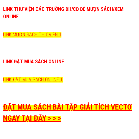
LINK THƯ VIỆN CÁC TRƯỜNG ĐH/CĐ ĐỂ MƯỢN SÁCH/XEM
ONLINE
LINK MƯỢN SÁCH THƯ VIỆN 1
LINK ĐẶT MUA SÁCH ONLINE
LINK ĐẶT MUA SÁCH ONLINE 1
ĐẶT MUA SÁCH BÀI TẬP GIẢI TÍCH VECTƠ
NGAY TẠI ĐÂY > > >