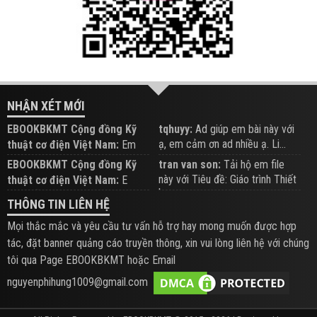
NHẬN XÉT MỚI
EBOOKBKMT Cộng đồng Kỹ
tqhuyy:
Ad giúp em bài này với
ạ, em cảm ơn ad nhiều ạ. Li...
thuật cơ điện Việt Nam:
Em
đăng trên Group hỗ trợ nhé
EBOOKBKMT Cộng đồng Kỹ
tran van son:
Tải hộ em file
này với Tiêu đề: Giáo trình Thiết
thuật cơ điện Việt Nam:
E
b...
xem hỗ trợ trên Group
THÔNG TIN LIÊN HỆ
Mọi thắc mắc và yêu cầu tư vấn hỗ trợ hay mong muốn được hợp
tác, đặt banner quảng cáo truyền thông, xin vui lòng liên hệ với chúng
tôi qua Page EBOOKBKMT hoặc Email
nguyenphihung1009@gmail.com