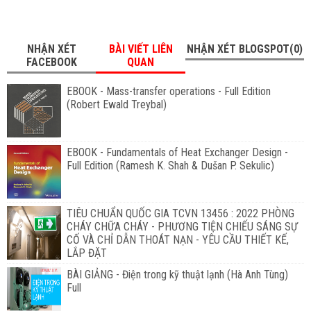
NHẬN XÉT
BÀI VIẾT LIÊN
NHẬN XÉT BLOGSPOT(0)
FACEBOOK
QUAN
EBOOK - Mass-transfer operations - Full Edition
(Robert Ewald Treybal)
EBOOK - Fundamentals of Heat Exchanger Design -
Full Edition (Ramesh K. Shah & Dušan P. Sekulic)
TIÊU CHUẨN QUỐC GIA TCVN 13456 : 2022 PHÒNG
CHÁY CHỮA CHÁY - PHƯƠNG TIỆN CHIẾU SÁNG SỰ
CỐ VÀ CHỈ DẪN THOÁT NẠN - YÊU CẦU THIẾT KẾ,
LẮP ĐẶT
BÀI GIẢNG - Điện trong kỹ thuật lạnh (Hà Anh Tùng)
Full