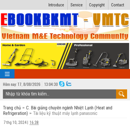
Introduce
Service
Copyright
Contact
Hôm nay:
T7,
8
/
08
/
2026
13
:
04:31
TRANG CHỦ
Trang chủ
C. Bài giảng chuyên ngành Nhiệt Lạnh (Heat and
Bài giảng kỹ thuật
Refrigeration)
Tài liệu kỹ thuật máy lạnh panasonic
Ngành Nhiệt lạnh
Luận văn kỹ thuật
7 thg 10, 2024
|
16:38