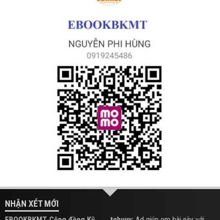
NHẬN XÉT MỚI
EBOOKBKMT Cộng đồng Kỹ
tqhuyy:
Ad giúp em bài này với