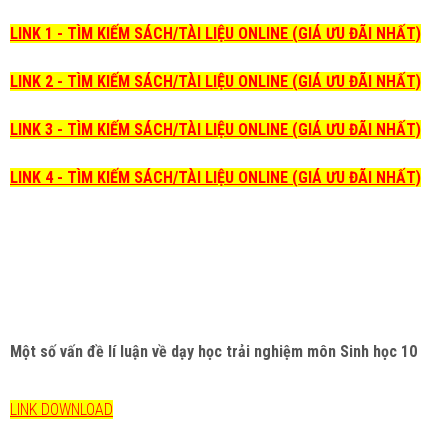
LINK 1 - TÌM KIẾM SÁCH/TÀI LIỆU ONLINE (GIÁ ƯU ĐÃI NHẤT)
LINK 2 - TÌM KIẾM SÁCH/TÀI LIỆU ONLINE (GIÁ ƯU ĐÃI NHẤT)
LINK 3 - TÌM KIẾM SÁCH/TÀI LIỆU ONLINE (GIÁ ƯU ĐÃI NHẤT)
LINK 4 - TÌM KIẾM SÁCH/TÀI LIỆU ONLINE (GIÁ ƯU ĐÃI NHẤT)
Một số vấn đề lí luận về dạy học trải nghiệm môn Sinh học 10
LINK DOWNLOAD