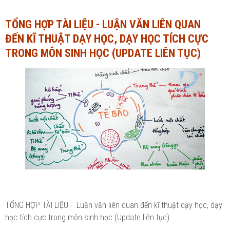
Ngành Tài chính - Ngân hàng
Ngành Quản trị kinh doanh
TỔNG HỢP TÀI LIỆU - LUẬN VĂN LIÊN QUAN
ĐẾN KĨ THUẬT DẠY HỌC, DẠY HỌC TÍCH CỰC
Khác
Ngành Tài chính - Ngân hàng
TRONG MÔN SINH HỌC (UPDATE LIÊN TỤC)
Bài giảng xã hội
Khác
Chính trị - Tư tưởng
Luận văn xã hội
Lịch sử - Văn hóa
Chính trị - Tư tưởng
Tâm lý học
Lịch sử - Văn hóa
Khác
Tâm lý học
Khác
TỔNG HỢP TÀI LIỆU - Luận văn liên quan đến kĩ thuật dạy học, dạy
học tích cực trong môn sinh học (Update liên tục)