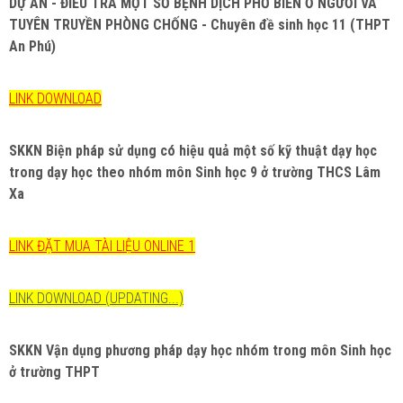
DỰ ÁN - ĐIỀU TRA MỘT SỐ BỆNH DỊCH PHỔ BIẾN Ở NGƯỜI VÀ
TUYÊN TRUYỀN PHÒNG CHỐNG - Chuyên đề sinh học 11 (THPT
An Phú)
LINK DOWNLOAD
SKKN Biện pháp sử dụng có hiệu quả một số kỹ thuật dạy học
trong dạy học theo nhóm môn Sinh học 9 ở trường THCS Lâm
Xa
LINK ĐẶT MUA TÀI LIỆU ONLINE 1
LINK DOWNLOAD (UPDATING...)
SKKN Vận dụng phương pháp dạy học nhóm trong môn Sinh học
ở trường THPT