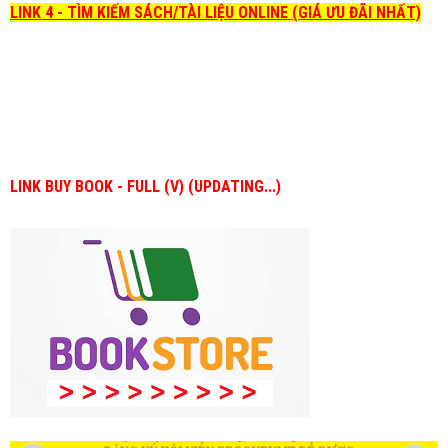
LINK 4 - TÌM KIẾM SÁCH/TÀI LIỆU ONLINE (GIÁ ƯU ĐÃI NHẤT)
LINK BUY BOOK - FULL (V) (UPDATING...)