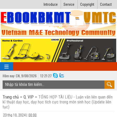
Introduce
Service
Copyright
Contact
Hôm nay:
CN,
9
/
08
/
2026
12
:
21:28
TRANG CHỦ
Trang chủ
Q. VIP
TỔNG HỢP TÀI LIỆU - Luận văn liên quan đến
Bài giảng kỹ thuật
kĩ thuật dạy học, dạy học tích cực trong môn sinh học (Update liên
tục)
Ngành Nhiệt lạnh
Luận văn kỹ thuật
23 thg 10, 2024
|
00:00