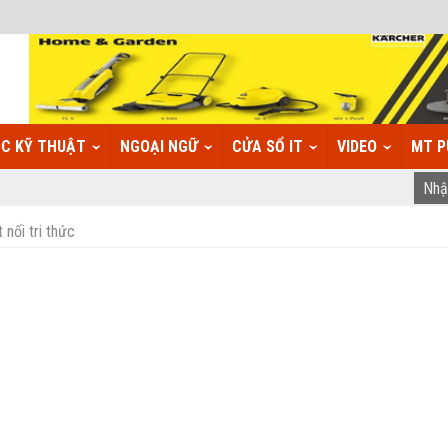
C KỸ THUẬT
NGOẠI NGỮ
CỬA SỔ IT
VIDEO
MT P
 nối tri thức