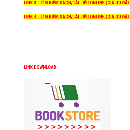
LINK 3 - TÌM KIẾM SÁCH/TÀI LIỆU ONLINE (GIÁ ƯU ĐÃ
LINK 4 - TÌM KIẾM SÁCH/TÀI LIỆU ONLINE (GIÁ ƯU ĐÃ
LINK DOWNLOAD