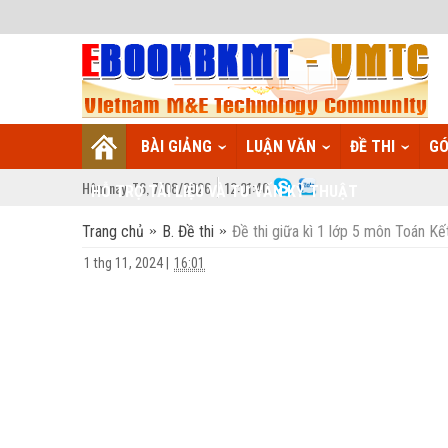
BÀI GIẢNG
LUẬN VĂN
ĐỀ THI
GÓ
Hôm nay:
T6,
7
/
08
/
2026
12
:
01:41
HỖ TRỢ TÀI LIỆU VÀ TƯ VẤN KỸ THUẬT
Trang chủ
B. Đề thi
Đề thi giữa kì 1 lớp 5 môn Toán Kết
1 thg 11, 2024
|
16:01