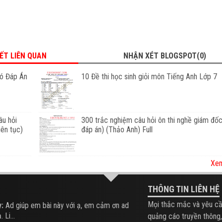
IẾT LIÊN QUAN
NHẬN XÉT BLOGSPOT(0)
Có Đáp Án
10 Đề thi học sinh giỏi môn Tiếng Anh Lớp 7
u hỏi
300 trắc nghiệm câu hỏi ôn thi nghề giám đố
iên tục)
đáp án) (Thảo Anh) Full
Xem
THÔNG TIN LIÊN HỆ
Mọi thắc mắc và yêu cầ
:
Ad giúp em bài này với ạ, em cảm ơn ad
 Li...
quảng cáo truyền thông,