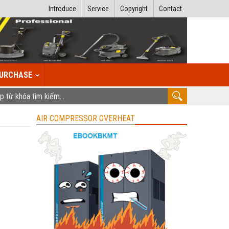
Introduce
Service
Copyright
Contact
URCHASE
AIR COMPRESSOR OVERHEAT