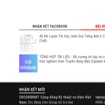
NHẬN XÉT FACEBOOK
BÀI V
40 Đề Luyện Thi Học Sinh Giỏi Tiếng Anh 6 
(Full)
TỔNG HỢP TÀI LIỆU - Đề cương ôn tập và câ
trắc nghiệm môn Truyền động điện (Update l
NHẬN XÉT MỚI
EBOOKBKMT Cộng đồng Kỹ thuật cơ điện Việt
tqhuyy
nhiều ạ.
Nam:
Em đăng trên Group hỗ trợ nhé