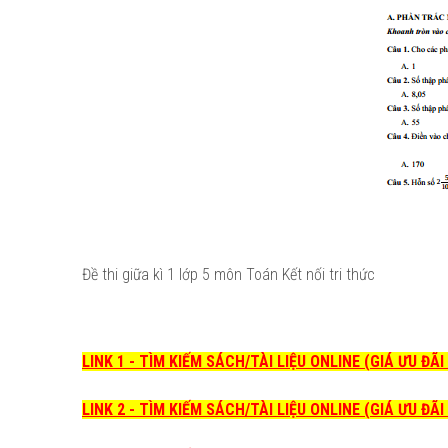
Đề thi giữa kì 1 lớp 5 môn Toán Kết nối tri thức
LINK 1 - TÌM KIẾM SÁCH/TÀI LIỆU ONLINE (GIÁ ƯU ĐÃ
LINK 2 - TÌM KIẾM SÁCH/TÀI LIỆU ONLINE (GIÁ ƯU ĐÃ