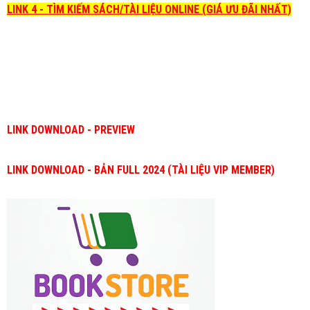
LINK 4 - TÌM KIẾM SÁCH/TÀI LIỆU ONLINE (GIÁ ƯU ĐÃI NHẤT)
LINK DOWNLOAD - PREVIEW
LINK DOWNLOAD - BẢN FULL 2024 (TÀI LIỆU VIP MEMBER)