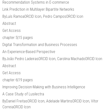
Recommendation Systems in E-commerce
Link Prediction in Multilayer Bipartite Networks
ByLuís RamoaORCID Icon, Pedro CamposORCID Icon
Abstract
Get Access
chapter 5|15 pages
Digital Transformation and Business Processes
An Experience-Based Perspective
ByJoão Pedro LadeirasORCID Icon, Carolina MachadoORCID Icon
Abstract
Get Access
chapter 6|19 pages
Improving Decision-Making with Business Intelligence
A Case Study of Lusilectra
ByDaniel FreitasORCID Icon, Adelaide MartinsORCID Icon, Vítor
CorreiaORCID Icon