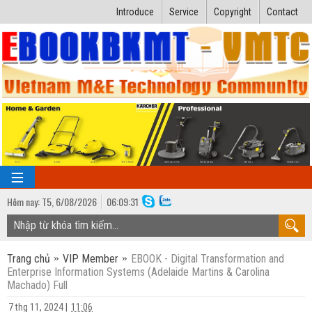
Introduce
Service
Copyright
Contact
Hôm nay:
T5,
6
/
08
/
2026
06
:
09:32
TRANG CHỦ
Trang chủ
VIP Member
EBOOK - Digital Transformation and
Bài giảng kỹ thuật
Enterprise Information Systems (Adelaide Martins & Carolina
Machado) Full
Ngành Nhiệt lạnh
Luận văn kỹ thuật
7 thg 11, 2024
|
11:06