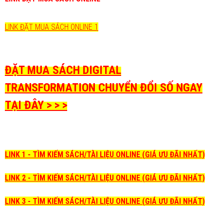
LINK ĐẶT MUA SÁCH ONLINE 1
ĐẶT MUA SÁCH DIGITAL
TRANSFORMATION CHUYỂN ĐỔI SỐ NGAY
TẠI ĐÂY > > >
LINK 1 - TÌM KIẾM SÁCH/TÀI LIỆU ONLINE (GIÁ ƯU ĐÃI NHẤT)
LINK 2 - TÌM KIẾM SÁCH/TÀI LIỆU ONLINE (GIÁ ƯU ĐÃI NHẤT)
LINK 3 - TÌM KIẾM SÁCH/TÀI LIỆU ONLINE (GIÁ ƯU ĐÃI NHẤT)