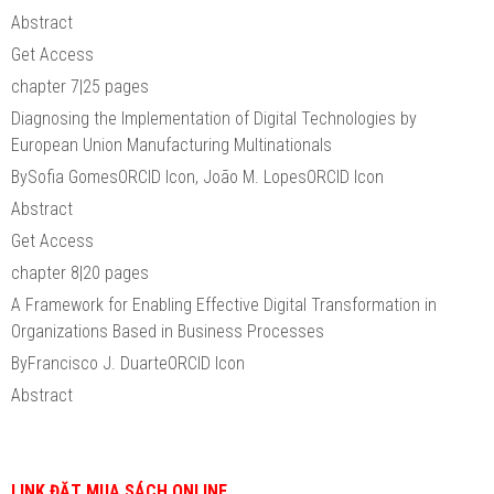
Abstract
Get Access
chapter 7|25 pages
Diagnosing the Implementation of Digital Technologies by
European Union Manufacturing Multinationals
BySofia GomesORCID Icon, João M. LopesORCID Icon
Abstract
Get Access
chapter 8|20 pages
A Framework for Enabling Effective Digital Transformation in
Organizations Based in Business Processes
ByFrancisco J. DuarteORCID Icon
Abstract
LINK ĐẶT MUA SÁCH ONLINE