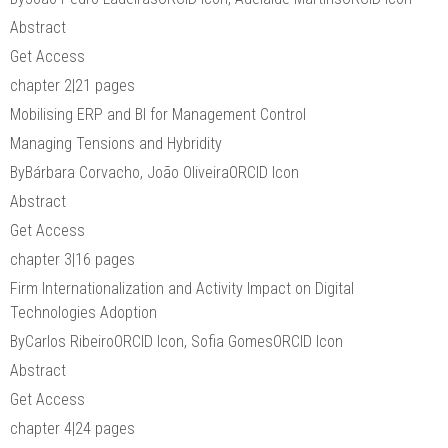
Abstract
Get Access
chapter 2|21 pages
Mobilising ERP and BI for Management Control
Managing Tensions and Hybridity
ByBárbara Corvacho, João OliveiraORCID Icon
Abstract
Get Access
chapter 3|16 pages
Firm Internationalization and Activity Impact on Digital
Technologies Adoption
ByCarlos RibeiroORCID Icon, Sofia GomesORCID Icon
Abstract
Get Access
chapter 4|24 pages