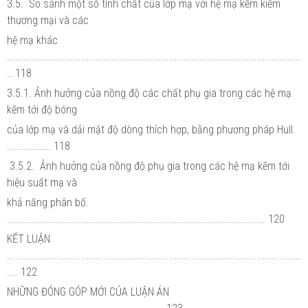
3.5. So sánh một số tính chất của lớp mạ với hệ mạ kẽm kiềm
thương mại và các
hệ mạ khác
...........................................................................................................
.. 118
3.5.1. Ảnh hưởng của nồng độ các chất phụ gia trong các hệ mạ
kẽm tới độ bóng
của lớp mạ và dải mật độ dòng thích hợp, bằng phương pháp Hull.
................ 118
3.5.2. Ảnh hưởng của nồng độ phụ gia trong các hệ mạ kẽm tới
hiệu suất mạ và
khả năng phân bố.
.............................................................................................. 120
KẾT LUẬN
...........................................................................................................
.... 122
NHỮNG ĐÓNG GÓP MỚI CỦA LUẬN ÁN