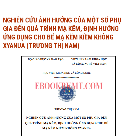
Ngành Tài chính - Ngân hàng
Ngành Quản trị kinh doanh
NGHIÊN CỨU ẢNH HƯỞNG CỦA MỘT SỐ PHỤ
Khác
Ngành Tài chính - Ngân hàng
GIA ĐẾN QUÁ TRÌNH MẠ KẼM, ĐỊNH HƯỚNG
Bài giảng xã hội
Khác
ỨNG DỤNG CHO BỂ MẠ KẼM KIỀM KHÔNG
XYANUA (TRƯƠNG THỊ NAM)
Chính trị - Tư tưởng
Luận văn xã hội
Lịch sử - Văn hóa
Chính trị - Tư tưởng
Tâm lý học
Lịch sử - Văn hóa
Khác
Tâm lý học
Khác