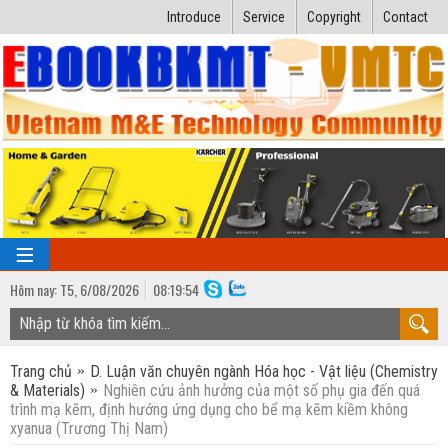
Introduce
Service
Copyright
Contact
Hôm nay:
T5,
6
/
08
/
2026
08
:
19:55
TRANG CHỦ
Trang chủ
D. Luận văn chuyên ngành Hóa học - Vật liệu (Chemistry
Bài giảng kỹ thuật
& Materials)
Nghiên cứu ảnh hưởng của một số phụ gia đến quá
trình mạ kẽm, định hướng ứng dụng cho bể mạ kẽm kiềm không
Ngành Nhiệt lạnh
Luận văn kỹ thuật
xyanua (Trương Thị Nam)