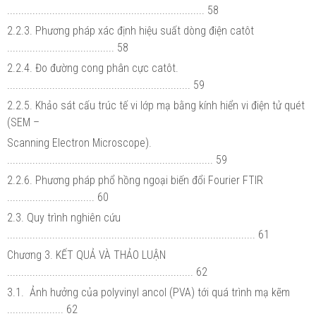
...................................................................... 58
2.2.3. Phương pháp xác định hiệu suất dòng điện catôt
...................................... 58
2.2.4. Đo đường cong phân cực catôt.
................................................................. 59
2.2.5. Khảo sát cấu trúc tế vi lớp mạ bằng kính hiển vi điện tử quét
(SEM –
Scanning Electron Microscope).
......................................................................... 59
2.2.6. Phương pháp phổ hồng ngoại biến đổi Fourier FTIR
............................... 60
2.3. Quy trình nghiên cứu
........................................................................................ 61
Chương 3. KẾT QUẢ VÀ THẢO LUẬN
.................................................................. 62
3.1. Ảnh hưởng của polyvinyl ancol (PVA) tới quá trình mạ kẽm
.................... 62