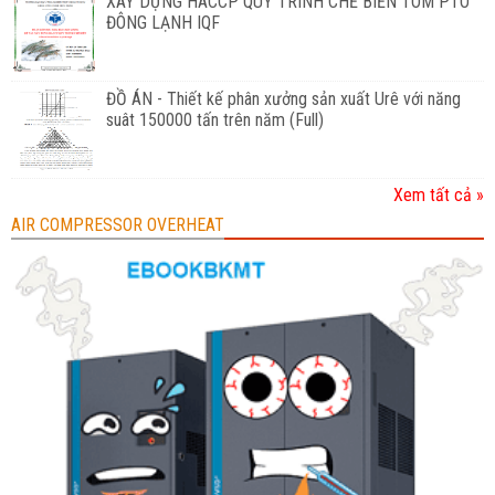
XÂY DỰNG HACCP QUY TRÌNH CHẾ BIẾN TÔM PTO
ĐÔNG LẠNH IQF
ĐỒ ÁN - Thiết kế phân xưởng sản xuất Urê với năng
suât 150000 tấn trên năm (Full)
Xem tất cả »
AIR COMPRESSOR OVERHEAT