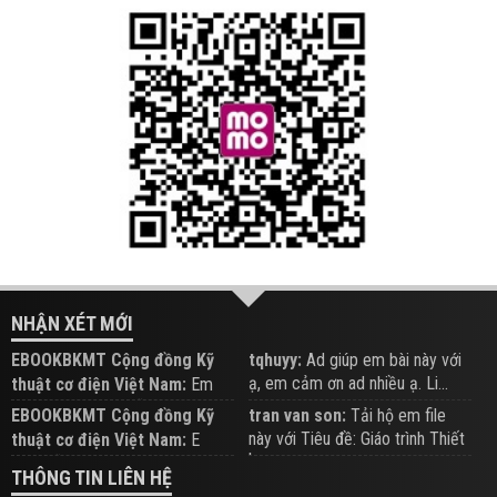
NHẬN XÉT MỚI
EBOOKBKMT Cộng đồng Kỹ
tqhuyy:
Ad giúp em bài này với
ạ, em cảm ơn ad nhiều ạ. Li...
thuật cơ điện Việt Nam:
Em
đăng trên Group hỗ trợ nhé
EBOOKBKMT Cộng đồng Kỹ
tran van son:
Tải hộ em file
này với Tiêu đề: Giáo trình Thiết
thuật cơ điện Việt Nam:
E
b...
xem hỗ trợ trên Group
THÔNG TIN LIÊN HỆ