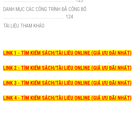
......................................................... 123
DANH MỤC CÁC CÔNG TRÌNH ĐÃ CÔNG BỐ
................................................. 124
TÀI LIỆU THAM KHẢO
LINK 1 - TÌM KIẾM SÁCH/TÀI LIỆU ONLINE (GIÁ ƯU ĐÃI NHẤT)
LINK 2 - TÌM KIẾM SÁCH/TÀI LIỆU ONLINE (GIÁ ƯU ĐÃI NHẤT)
LINK 3 - TÌM KIẾM SÁCH/TÀI LIỆU ONLINE (GIÁ ƯU ĐÃI NHẤT)
LINK 4 - TÌM KIẾM SÁCH/TÀI LIỆU ONLINE (GIÁ ƯU ĐÃI NHẤT)