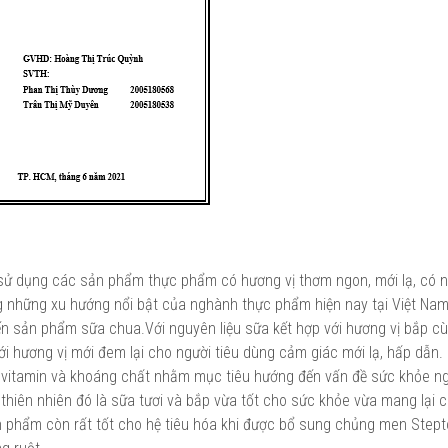
ệc sử dụng các sản phẩm thực phẩm có hương vị thơm ngon, mới lạ, có 
g những xu hướng nổi bật của nghành thực phẩm hiện nay tại Việt Na
ến sản phẩm sữa chua.Với nguyên liệu sữa kết hợp với hương vị bắp c
ới hương vị mới đem lại cho người tiêu dùng cảm giác mới lạ, hấp dẫn. 
 vitamin và khoáng chất nhằm mục tiêu hướng đến vấn đề sức khỏe ng
thiên nhiên đó là sữa tươi và bắp vừa tốt cho sức khỏe vừa mang lại 
ản phẩm còn rất tốt cho hệ tiêu hóa khi được bổ sung chủng men Step