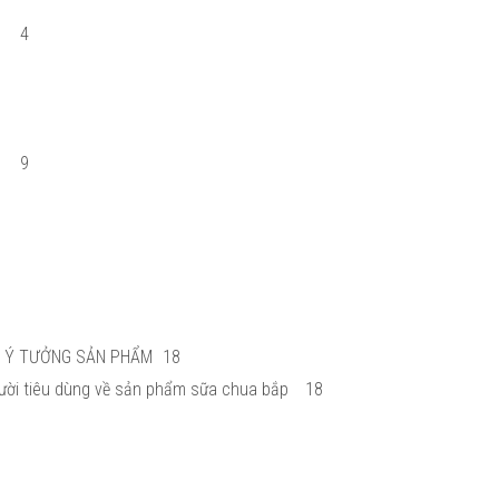
4
9
C Ý TƯỞNG SẢN PHẨM
18
ười tiêu dùng về sản phẩm sữa chua bắp
18