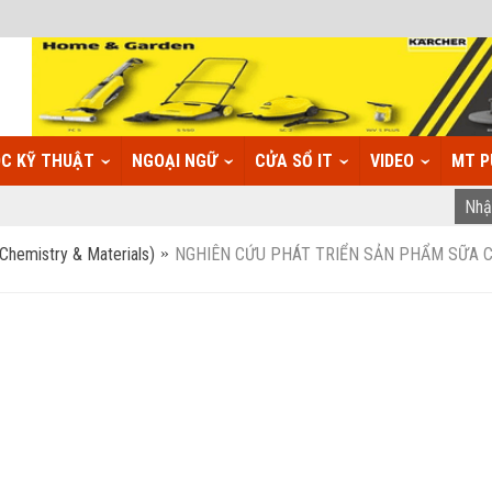
C KỸ THUẬT
NGOẠI NGỮ
CỬA SỔ IT
VIDEO
MT P
(Chemistry & Materials)
NGHIÊN CỨU PHÁT TRIỂN SẢN PHẨM SỮA 