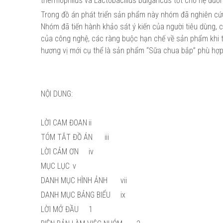
thermophilus và Lactobacillus bulgaricus tốt cho hệ đườn
Trong đồ án phát triển sản phẩm này nhóm đã nghiên cứ
Nhóm đã tiến hành khảo sát ý kiến của người tiêu dùng, c
của công nghệ, các ràng buộc hạn chế về sản phẩm khi t
hương vị mới cụ thể là sản phẩm “Sữa chua bắp” phù hợp
NỘI DUNG:
LỜI CAM ĐOAN
ii
TÓM TẮT ĐỒ ÁN
iii
LỜI CẢM ƠN
iv
MỤC LỤC
v
DANH MỤC HÌNH ẢNH
vii
DANH MỤC BẢNG BIỂU
ix
LỜI MỞ ĐẦU
1