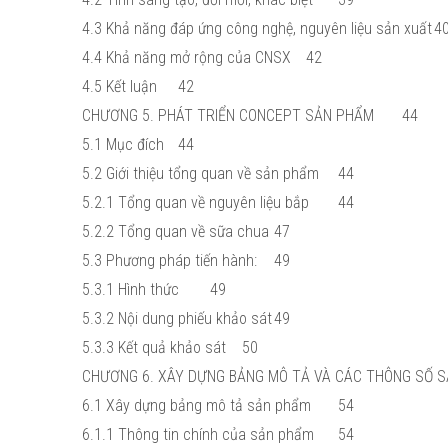
4.3 Khả năng đáp ứng công nghệ, nguyên liệu sản xuất
4
4.4 Khả năng mở rộng của CNSX
42
4.5 Kết luận
42
CHƯƠNG 5. PHÁT TRIỂN CONCEPT SẢN PHẨM
44
5.1 Mục đích
44
5.2 Giới thiệu tổng quan về sản phẩm
44
5.2.1 Tổng quan về nguyên liệu bắp
44
5.2.2 Tổng quan về sữa chua
47
5.3 Phương pháp tiến hành:
49
5.3.1 Hình thức
49
5.3.2 Nội dung phiếu khảo sát
49
5.3.3 Kết quả khảo sát
50
CHƯƠNG 6. XÂY DỰNG BẢNG MÔ TẢ VÀ CÁC THÔNG SỐ 
6.1 Xây dựng bảng mô tả sản phẩm
54
6.1.1 Thông tin chính của sản phẩm
54