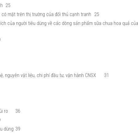
nh
25
có mặt trên thị trường của đối thủ cạnh tranh
25
thích của người tiêu dùng về các dòng sản phẩm sữa chua hoa quả của
0
, nguyên vật liệu, chi phí đầu tư, vận hành CNSX
31
ủi ro
36
9
êu dùng
39