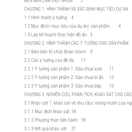
BIÊN BẢN LÀM VIỆC NHÓM
2
CHƯƠNG 1. HÌNH THÀNH VÀ XÁC ĐỊNH MỤC TIÊU DỰ ÁN
1.1 Hình thành ý tưởng
4
1.2 Mục đích/ mục tiêu của dự án/ sản phẩm
4
1.3 Lập kế hoạch thực hiện đồ án
5
CHƯƠNG 2. HÌNH THÀNH CÁC Ý TƯỞNG CHO SẢN PHẨM
2.1 Biên bản tổ chức Brain storm
9
2.2 Các ý tưởng của đề tài
11
2.2.1 Ý tưởng sản phẩm 1: Sữa chua xoài
11
2.2.2 Ý tưởng sản phẩm 2: Sữa chua bí đỏ
13
2.2.3 Ý tưởng sản phẩm 3: Sữa chua bắp
15
CHƯƠNG 3. NGHIÊN CỨU, PHÂN TÍCH, KHẢO SÁT CHO CÁ
3.1 Khảo sát 1: khảo sát về nhu cầu/ mong muốn của ng
3.1.1 Mục đích khảo sát
18
3.1.2 Phương thức tiến hành
18
3.1.3 Kết quả khảo sát
21