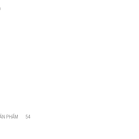
0
SẢN PHẨM
54