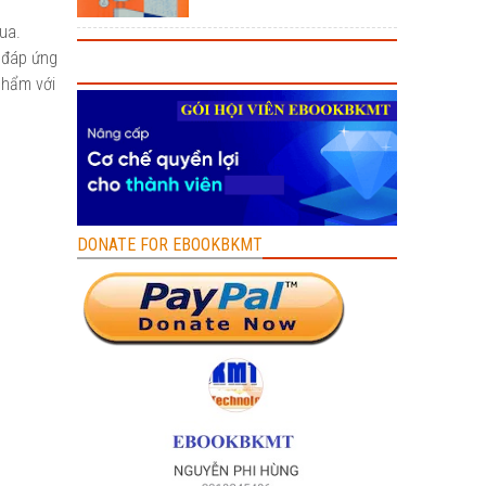
ua.
ự đáp ứng
phẩm với
DONATE FOR EBOOKBKMT