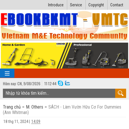
Introduce
Service
Copyright
Contact
Hôm nay:
CN,
9
/
08
/
2026
11
:
12:44
TRANG CHỦ
Trang chủ
M. Others
SÁCH - Làm Vườn Hữu Cơ For Dummies
Bài giảng kỹ thuật
(Ann Whitman)
Ngành Nhiệt lạnh
Luận văn kỹ thuật
18 thg 11, 2024
|
14:09