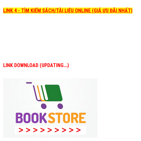
LINK 4 - TÌM KIẾM SÁCH/TÀI LIỆU ONLINE (GIÁ ƯU ĐÃI NHẤT)
LINK DOWNLOAD (UPDATING...)