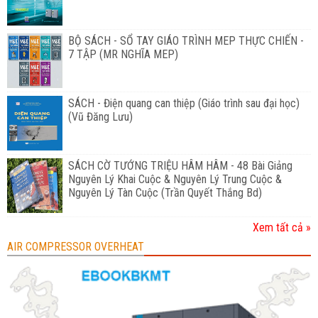
BỘ SÁCH - SỔ TAY GIÁO TRÌNH MEP THỰC CHIẾN -
7 TẬP (MR NGHĨA MEP)
SÁCH - Điện quang can thiệp (Giáo trình sau đại học)
(Vũ Đăng Lưu)
SÁCH CỜ TƯỚNG TRIỆU HÂM HÂM - 48 Bài Giảng
Nguyên Lý Khai Cuộc & Nguyên Lý Trung Cuộc &
Nguyên Lý Tàn Cuộc (Trần Quyết Thắng Bd)
Xem tất cả »
AIR COMPRESSOR OVERHEAT