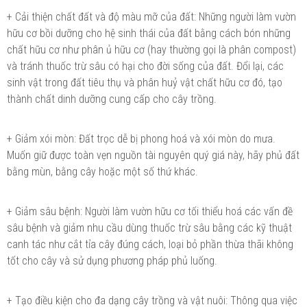
+ Cải thiện chất đất và độ màu mỡ của đất: Những người làm vườn
hữu cơ bồi dưỡng cho hệ sinh thái của đất bằng cách bón những
chất hữu cơ như phân ủ hữu cơ (hay thường gọi là phân compost)
và tránh thuốc trừ sâu có hại cho đời sống của đất. Đổi lại, các
sinh vật trong đất tiêu thụ và phân huỷ vật chất hữu cơ đó, tạo
thành chất dinh dưỡng cung cấp cho cây trồng.
+ Giảm xói mòn: Đất trọc dễ bị phong hoá và xói mòn do mưa.
Muốn giữ được toàn vẹn nguồn tài nguyên quý giá này, hãy phủ đất
bằng mùn, bằng cây hoặc một số thứ khác.
+ Giảm sâu bệnh: Người làm vườn hữu cơ tối thiểu hoá các vấn đề
sâu bệnh và giảm nhu cầu dùng thuốc trừ sâu bằng các kỹ thuật
canh tác như cắt tỉa cây đúng cách, loại bỏ phần thừa thãi không
tốt cho cây và sử dụng phương pháp phủ luống.
+ Tạo điều kiện cho đa dạng cây trồng và vật nuôi: Thông qua việc