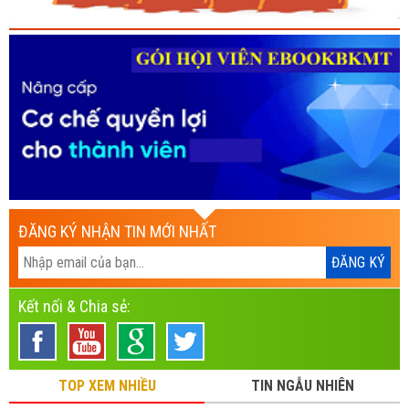
ĐĂNG KÝ NHẬN TIN MỚI NHẤT
Kết nối & Chia sẻ:
TOP XEM NHIỀU
TIN NGẪU NHIÊN