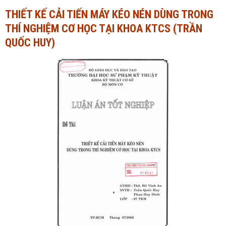
THIẾT KẾ CẢI TIẾN MÁY KÉO NÉN DÙNG TRONG
Ngành Tài chính - Ngân hàng
Ngành Quản trị kinh doanh
THÍ NGHIỆM CƠ HỌC TẠI KHOA KTCS (TRẦN
Khác
Ngành Tài chính - Ngân hàng
QUỐC HUY)
Bài giảng xã hội
Khác
Chính trị - Tư tưởng
Luận văn xã hội
Lịch sử - Văn hóa
Chính trị - Tư tưởng
Tâm lý học
Lịch sử - Văn hóa
Khác
Tâm lý học
Khác