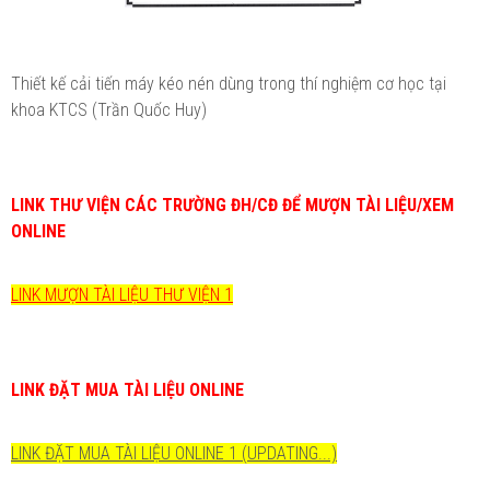
Thiết kế cải tiến máy kéo nén dùng trong thí nghiệm cơ học tại
khoa KTCS (Trần Quốc Huy)
LINK THƯ VIỆN CÁC TRƯỜNG ĐH/CĐ ĐỂ MƯỢN TÀI LIỆU/XEM
ONLINE
LINK MƯỢN TÀI LIỆU THƯ VIỆN 1
LINK ĐẶT MUA TÀI LIỆU ONLINE
LINK ĐẶT MUA TÀI LIỆU ONLINE 1 (UPDATING...)