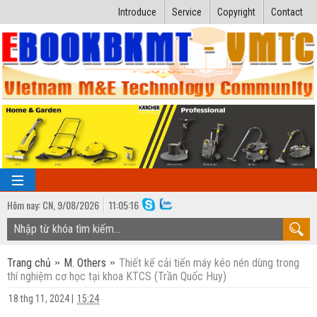
Introduce
Service
Copyright
Contact
Hôm nay:
CN,
9
/
08
/
2026
11
:
05:17
TRANG CHỦ
Trang chủ
M. Others
Thiết kế cải tiến máy kéo nén dùng trong
Bài giảng kỹ thuật
thí nghiệm cơ học tại khoa KTCS (Trần Quốc Huy)
Ngành Nhiệt lạnh
Luận văn kỹ thuật
18 thg 11, 2024
|
15:24