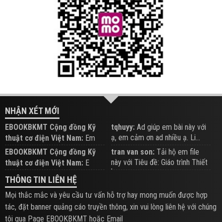
NHẬN XÉT MỚI
EBOOKBKMT Cộng đồng Kỹ
tqhuyy:
Ad giúp em bài này với
ạ, em cảm ơn ad nhiều ạ. Li...
thuật cơ điện Việt Nam:
Em
đăng trên Group hỗ trợ nhé
EBOOKBKMT Cộng đồng Kỹ
tran van son:
Tải hộ em file
này với Tiêu đề: Giáo trình Thiết
thuật cơ điện Việt Nam:
E
b...
xem hỗ trợ trên Group
THÔNG TIN LIÊN HỆ
Mọi thắc mắc và yêu cầu tư vấn hỗ trợ hay mong muốn được hợp
tác, đặt banner quảng cáo truyền thông, xin vui lòng liên hệ với chúng
tôi qua Page EBOOKBKMT hoặc Email