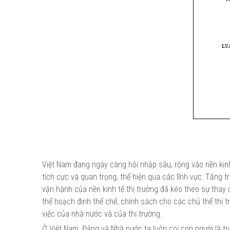
Việt Nam đang ngày càng hội nhập sâu, rộng vào nền kinh
tích cực và quan trọng, thể hiện qua các lĩnh vực: Tăng tr
vận hành của nền kinh tế thị trường đã kéo theo sự thay đ
thể hoạch định thể chế, chính sách cho các chủ thể thị 
việc của nhà nước và của thị trường.
Ở Việt Nam, Đảng và Nhà nước ta luôn coi con người là t