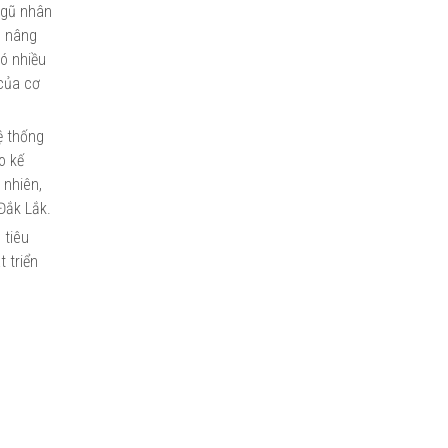
ngũ nhân
, nâng
có nhiều
 của cơ
ệ thống
o kế
 nhiên,
Đắk Lắk.
 tiêu
 triển