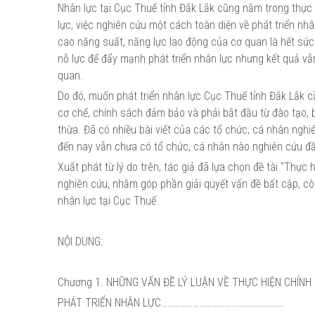
Nhân lực tại Cục Thuế tỉnh Đắk Lắk cũng nằm trong thực t
lực, việc nghiên cứu một cách toàn diện về phát triển nhâ
cao năng suất, năng lực lao động của cơ quan là hết sức 
nỗ lực để đẩy mạnh phát triển nhân lực nhưng kết quả vẫ
quan.
Do đó, muốn phát triển nhân lực Cục Thuế tỉnh Đắk Lắk c
cơ chế, chính sách đảm bảo và phải bắt đầu từ đào tạo, b
thừa. Đã có nhiều bài viết của các tổ chức, cá nhân nghiê
đến nay vẫn chưa có tổ chức, cá nhân nào nghiên cứu đầy
Xuất phát từ lý do trên, tác giả đã lựa chọn đề tài “Thực
nghiên cứu, nhằm góp phần giải quyết vấn đề bất cập, còn
nhân lực tại Cục Thuế.
NỘI DUNG:
Chương 1. NHỮNG VẤN ĐỀ LÝ LUẬN VỀ THỰC HIỆN CHÍNH
PHÁT TRIỂN NHÂN LỰC………………………………………………….