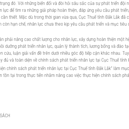
rạng đó. Với những biến đổi và đòi hỏi sâu sắc của sự phát triển đội 
n lực để tìm ra những giải pháp hoàn thiện, đáp ứng yêu cầu phát triển
cần thiết. Mặc dù trong thời gian vừa qua, Cục Thuế tỉnh Đắk Lắk đã 
n còn hạn chế, nhân lực chưa theo kịp yêu cầu phát triển và mục tiêu
ần phải nâng cao chất lượng cho nhân lực, xây dựng hoàn thiện một h
ồi dưỡng phát triển nhân lực, quản lý thành tích, lương bổng và đào tạ
n cứu, luận giải vấn đề trên dưới nhiều góc độ tiếp cận khác nhau. Tuy
 đủ và toàn diện về chính sách phát triển nhân lực tại Cục Thuế tỉnh 
 hiện chính sách phát triển nhân lực tại Cục Thuế tỉnh Đắk Lắk” làm mục
 tồn tại trong thực tiễn nhằm nâng cao việc thực hiện chính sách phát
 SÁCH