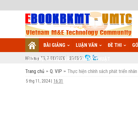
BÀI GIẢNG
LUẬN VĂN
ĐỀ THI
GÓ
Hôm nay:
T6,
7
/
08
/
2026
23
:
05:51
HỖ TRỢ TÀI LIỆU VÀ TƯ VẤN KỸ THUẬT
Trang chủ
Q. VIP
Thực hiện chính sách phát triển nhân 
5 thg 11, 2024
|
16:31