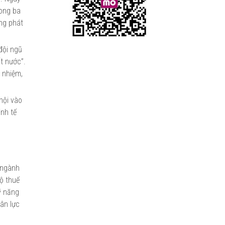
rong ba
ảng phát
đội ngũ
t nước”.
 nhiệm,
hội vào
inh tế
 ngành
bộ thuế
ỹ năng
hân lực