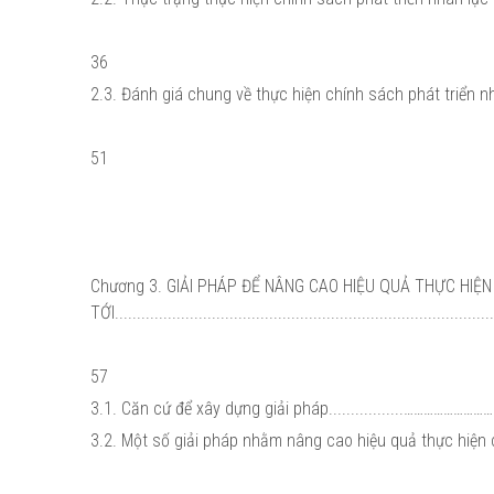
36
2.3. Đánh giá chung về thực hiện chính sách phát tr
51
Chương 3. GIẢI PHÁP ĐỂ NÂNG CAO HIỆU QUẢ THỰC HIỆN
TỚI......................................................................................
57
3.1. Căn cứ để xây dựng giải pháp.................……………………
3.2. Một số giải pháp nhằm nâng cao hiệu quả thực hi