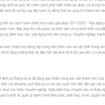
 nhập kinh tế quốc tế, chính sách phát triển nhân lực được coi là một t
ển kinh tế, xã hội của đất nước ta; đồng thời nó cũng trở thành nền t
g thể cải cách hành chính nhà nước giai đoạn 2011-2020 : “Xây dựng 
huyên môn, đáp ứng nhu cầu phục vụ nhân dân và sự phát triển của đấ
ng xác định mục tiêu: xây dựng một nền công vụ “chuyên nghiệp, trách
hà nước nhằm huy động tập trung một phần của cải vật chất trong xã 
ích tăng trưởng kinh tế, điều tiết nền kinh tế vĩ mô, tạo nên cơ cấu k
t định sự thắng lợi và đã đóng góp nhiều công sức vào thành tích của
a hiện còn khoảng cách khá xa so với các nước tiên tiến, đội ngũ cán 
 thuế còn thiếu chuyên nghiệp, thiếu kiến thức chuyên sâu và thiếu k
c quản lý kinh tế, quản lý hành chính Nhà nước, kiến thức vĩ mô, nguồn n