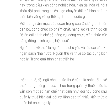
nay, trong điều kiện công nghiệp hóa, hiện đại hóa và hội
khâu đột phá trong chiến lược chuyển đổi mô hình phát tri
triển bền vững và lợi thế cạnh tranh quốc gia.
Một trong năm mục tiêu quan trọng của Chương trình tổn
cán bộ, công chức có phẩm chất, năng lực và trình độ c
Đề án cải cách chế độ công vụ, công chức, viên chức cũ
năng động, minh bạch, hiệu quả”.
Nguồn thu về thuế là nguồn thu chủ yếu và lâu dài của N
ngân sách Nhà nước. Nguồn thu về thuế có tác dụng kích th
hợp lý. Trong quá trình phát triển hệ
thống thuế, đội ngũ công chức thuế cũng là nhân tố quyế
thuế trong thời gian qua. Thực trạng quản lý thuế nước t
vẫn còn một số hạn chế nhất định như: đội ngũ công chức
quản lý thuế hiện đại, đối với lãnh đạo thì thiếu kiến thứ
phân bổ chưa hợp lý.