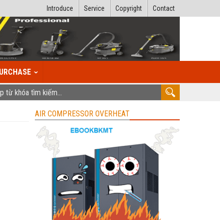
Introduce
Service
Copyright
Contact
URCHASE
AIR COMPRESSOR OVERHEAT