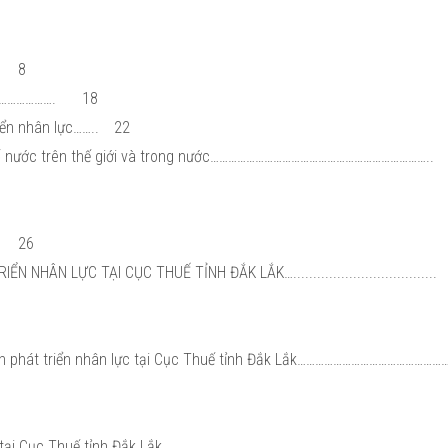
8
…………………….
18
iển nhân lực……..
22
t số nước trên thế giới và trong nước………………………………………………………………..
26
ÂN LỰC TẠI CỤC THUẾ TỈNH ĐẮK LẮK…....................................
ách phát triển nhân lực tại Cục Thuế tỉnh Đắk Lắk…………………………………………
lực tại Cục Thuế tỉnh Đắk Lắk………………………………………………………………........