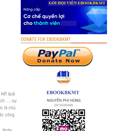
DONATE FOR EBOOKBKMT
 kết quả
ch …., sự
ớc là chủ
các công
c. Ngày