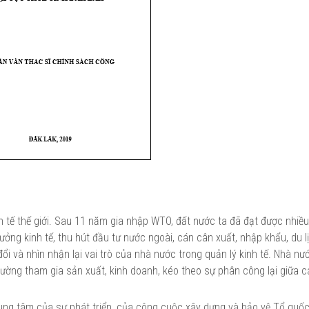
 tế thế giới. Sau 11 năm gia nhập WTO, đất nước ta đã đạt được nhiều
ưởng kinh tế, thu hút đầu tư nước ngoài, cán cân xuất, nhập khẩu, du lị
ổi và nhìn nhận lại vai trò của nhà nước trong quản lý kinh tế. Nhà nư
trường tham gia sản xuất, kinh doanh, kéo theo sự phân công lại giữa 
rung tâm của sự phát triển, của công cuộc xây dựng và bảo vệ Tổ quố