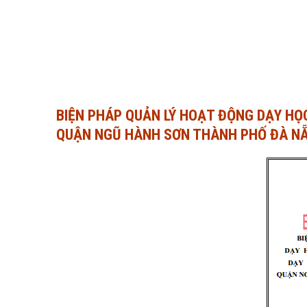
BIỆN PHÁP QUẢN LÝ HOẠT ĐỘNG DẠY HỌ
QUẬN NGŨ HÀNH SƠN THÀNH PHỐ ĐÀ NẴN