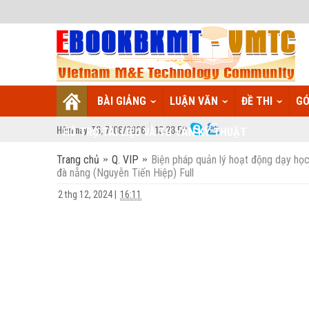
BÀI GIẢNG
LUẬN VĂN
ĐỀ THI
GÓ
Hôm nay:
T6,
7
/
08
/
2026
13
:
28:53
HỖ TRỢ TÀI LIỆU VÀ TƯ VẤN KỸ THUẬT
Trang chủ
Q. VIP
Biện pháp quản lý hoạt động dạy học
đà nẵng (Nguyễn Tiến Hiệp) Full
2 thg 12, 2024
|
16:11