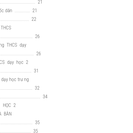
............................ 21
dân ............. 21
.................... 22
G THCS
......................... 26
rư ng THCS dạy
............................ 26
HCS dạy học 2
............................ 31
g dạy học trư ng
......................... 32
................................. 34
Y HỌC 2
A BÀN
......................... 35
...................... 35