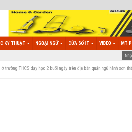
C KỸ THUẬT
NGOẠI NGỮ
CỬA SỔ IT
VIDEO
MT P
 ở trường THCS dạy học 2 buổi ngày trên địa bàn quận ngũ hành sơn th