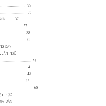
........................ 35
......................... 35
ƠN ...... 37
................... 37
..................... 38
..................... 39
ỘNG DẠY
 QUẬN NGŨ
................................ 41
........................... 41
...................... 43
................... 46
................................. 60
DẠY HỌC
ĐỊA BÀN