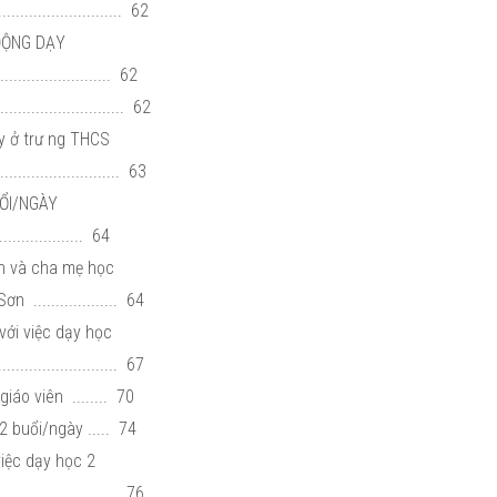
......................... 62
 ĐỘNG DẠY
..................... 62
.......................... 62
ày ở trư ng THCS
........................ 63
UỔI/NGÀY
............ 64
ên và cha mẹ học
.................. 64
với việc dạy học
........................... 67
áo viên ........ 70
2 buổi/ngày ..... 74
việc dạy học 2
........................... 76