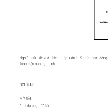
Nghiên cứu đề xuất biện pháp uản l tổ chức hoạt động
toàn diện của học sinh.
NỘI DUNG:
MỞ ĐẦU .............................................................................
1. Lí do chọn đề tài ............................................................