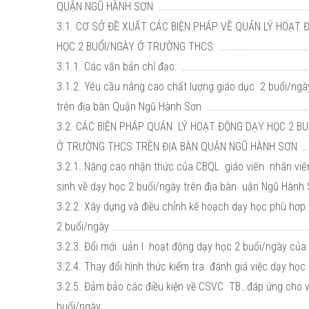
QUẬN NGŨ HÀNH SƠN .........................................................
3.1. CƠ SỞ ĐỀ XUẤT CÁC BIỆN PHÁP VỀ QUẢN LÝ HOẠT
HỌC 2 BUỔI/NGÀY Ở TRƯỜNG THCS: ....................................
3.1.1. Các văn bản chỉ đạo: ................................................
3.1.2. Yêu cầu nâng cao chất lượng giáo dục 2 buổi/ng
trên địa bàn Quận Ngũ Hành Sơn ........................................
3.2. CÁC BIỆN PHÁP QUẢN LÝ HOẠT ĐỘNG DẠY HỌC 2 B
Ở TRƯỜNG THCS TRÊN ĐỊA BÀN QUẬN NGŨ HÀNH SƠN .........
3.2.1. Nâng cao nhận thức của CBQL giáo viên nhân vi
sinh về dạy học 2 buổi/ngày trên địa bàn uận Ngũ Hành Sơn .
3.2.2. Xây dựng và điều chỉnh kế hoạch dạy học phù hợp 
2 buổi/ngày .......................................................................
3.2.3. Đổi mới uản l hoạt động dạy học 2 buổi/ngày của gi
3.2.4. Thay đổi hình thức kiểm tra đánh giá việc dạy học 
3.2.5. Đảm bảo các điều kiện về CSVC TB…đáp ứng cho 
buổi/ngày ..........................................................................