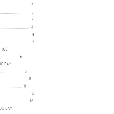
.......................... 3
........................ 3
........................... 4
.......................... 4
.......................... 4
............................ 5
Y HỌC
............ 6
ỘNG DẠY
................ 6
....................... 8
................. 8
........................ 15
........................ 16
 SỞ DẠY