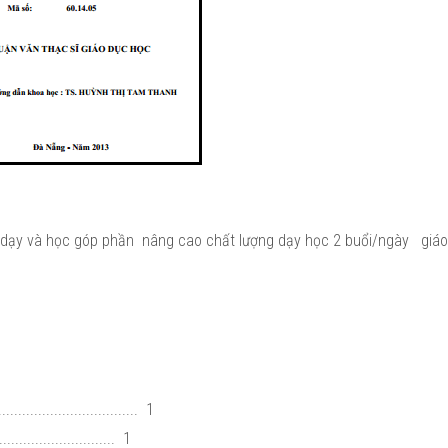
 dạy và học góp phần nâng cao chất lượng dạy học 2 buổi/ngày giá
.................................. 1
............................ 1