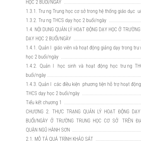
HỌC 2 BUỔI/NGÀY ...............................................................
1.3.1. Trư ng Trung học cơ sở trong hệ thống giáo dục uốc 
1.3.2. Trư ng THCS dạy học 2 buổi/ngày ..............................
1.4. NỘI DUNG QUẢN LÝ HOẠT ĐỘNG DẠY HỌC Ở TRƯỜN
DẠY HỌC 2 BUỔI/NGÀY ........................................................
1.4.1. Quản l giáo viên và hoạt động giảng dạy trong t
học 2 buổi/ngày ................................................................
1.4.2. Quản l học sinh và hoạt động học trư ng T
buổi/ngày .........................................................................
1.4.3. Quản l các điều kiện phương tiện hỗ trợ hoạt độn
THCS dạy học 2 buổi/ngày .................................................
Tiểu kết chương 1 ..............................................................
CHƯƠNG 2. THỰC TRẠNG QUẢN LÝ HOẠT ĐỘNG DẠ
BUỔI/NGÀY Ở TRƯỜNG TRUNG HỌC CƠ SỞ TRÊN ĐỊ
QUẬN NGŨ HÀNH SƠN .........................................................
2.1. MÔ TẢ QUÁ TRÌNH KHẢO SÁT ........................................