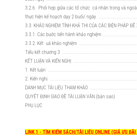
3.2.6. Phối hợp giữa các tổ chức cá nhân trong và ngoà
thực hiện kế hoạch dạy 2 buổi/ ngày ...................................
3.3. KHẢO NGHIỆM TÍNH KHẢ THI CỦA CÁC BIỆN PHÁP ĐỀ 
3.3.1. Các bước tiến hành khảo nghiệm ................................
3.3.2. Kết uả khảo nghiệm .................................................
Tiểu kết chương 3 ..............................................................
KẾT LUẬN VÀ KIẾN NGHỊ .....................................................
1. Kết luận ........................................................................
2. Kiến nghị ......................................................................
DANH MỤC TÀI LIỆU THAM KHẢO .........................................
QUYẾT ĐỊNH GIAO ĐỀ TÀI LUẬN VĂN (bản sao)
PHỤ LỤC
LINK 1 - TÌM KIẾM SÁCH/TÀI LIỆU ONLINE (GIÁ ƯU ĐÃ