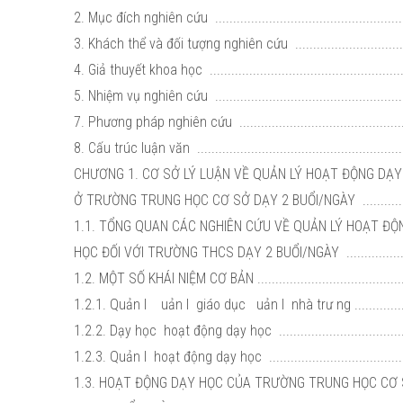
2. Mục đích nghiên cứu .......................................................
3. Khách thể và đối tượng nghiên cứu ...................................
4. Giả thuyết khoa học ........................................................
5. Nhiệm vụ nghiên cứu .......................................................
7. Phương pháp nghiên cứu .................................................
8. Cấu trúc luận văn ...........................................................
CHƯƠNG 1. CƠ SỞ LÝ LUẬN VỀ QUẢN LÝ HOẠT ĐỘNG DẠ
Ở TRƯỜNG TRUNG HỌC CƠ SỞ DẠY 2 BUỔI/NGÀY .................
1.1. TỔNG QUAN CÁC NGHIÊN CỨU VỀ QUẢN LÝ HOẠT Đ
HỌC ĐỐI VỚI TRƯỜNG THCS DẠY 2 BUỔI/NGÀY ......................
1.2. MỘT SỐ KHÁI NIỆM CƠ BẢN ............................................
1.2.1. Quản l uản l giáo dục uản l nhà trư ng ..................
1.2.2. Dạy học hoạt động dạy học ......................................
1.2.3. Quản l hoạt động dạy học ........................................
1.3. HOẠT ĐỘNG DẠY HỌC CỦA TRƯỜNG TRUNG HỌC CƠ