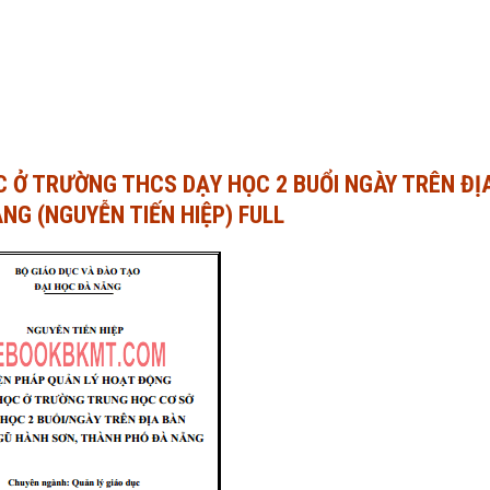
C Ở TRƯỜNG THCS DẠY HỌC 2 BUỔI NGÀY TRÊN ĐỊ
G (NGUYỄN TIẾN HIỆP) FULL