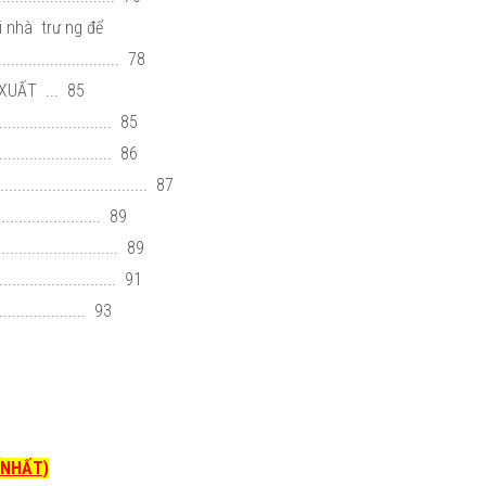
i nhà trư ng để
........................ 78
XUẤT ... 85
...................... 85
........................ 86
................................. 87
...................... 89
............................ 89
............................ 91
................. 93
I NHẤT)