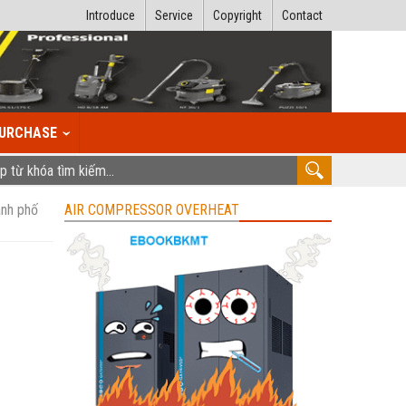
Introduce
Service
Copyright
Contact
URCHASE
ành phố
AIR COMPRESSOR OVERHEAT