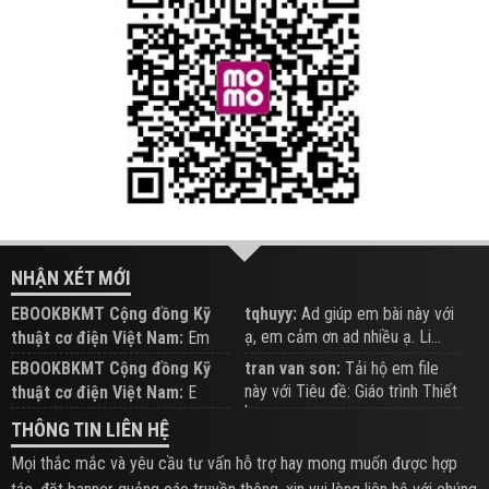
NHẬN XÉT MỚI
EBOOKBKMT Cộng đồng Kỹ
tqhuyy:
Ad giúp em bài này với
ạ, em cảm ơn ad nhiều ạ. Li...
thuật cơ điện Việt Nam:
Em
đăng trên Group hỗ trợ nhé
EBOOKBKMT Cộng đồng Kỹ
tran van son:
Tải hộ em file
này với Tiêu đề: Giáo trình Thiết
thuật cơ điện Việt Nam:
E
b...
xem hỗ trợ trên Group
THÔNG TIN LIÊN HỆ
Mọi thắc mắc và yêu cầu tư vấn hỗ trợ hay mong muốn được hợp