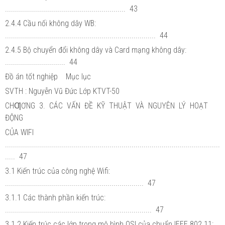
............................................................ 43
2.4.4 Cầu nối không dây WB:
........................................................................... 44
2.4.5 Bộ chuyển đổi không dây và Card mạng không dây:
.............................. 44
Đồ án tốt nghiệp Mục lục
SVTH : Nguyễn Vũ Đức Lớp KTVT-50
CHƢƠNG 3. CÁC VẤN ĐỀ KỸ THUẬT VÀ NGUYÊN LÝ HOẠT
ĐỘNG
CỦA WIFI
...........................................................................................................
..... 47
3.1 Kiến trúc của công nghệ Wifi:
..................................................................... 47
3.1.1 Các thành phần kiến trúc:
......................................................................... 47
3.1.2 Kiến trúc các lớp trong mô hình OSI của chuẩn IEEE 802.11: