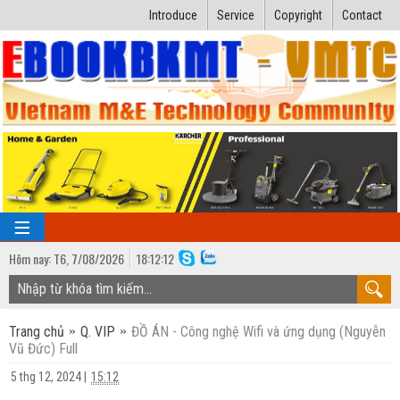
Introduce
Service
Copyright
Contact
Hôm nay:
T6,
7
/
08
/
2026
18
:
12:13
TRANG CHỦ
Trang chủ
Q. VIP
ĐỒ ÁN - Công nghệ Wifi và ứng dụng (Nguyễn
Bài giảng kỹ thuật
Vũ Đức) Full
Ngành Nhiệt lạnh
Luận văn kỹ thuật
5 thg 12, 2024
|
15:12