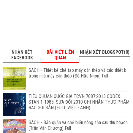
NHẬN XÉT
BÀI VIẾT LIÊN
NHẬN XÉT BLOGSPOT(0)
FACEBOOK
QUAN
SÁCH - Thiết kế chế tạo máy cán thép và các thiết bị
trong nhà máy cán thép (Đỗ Hữu Nhơn) Full
TIÊU CHUẨN QUỐC GIA TCVN 7087:2013 CODEX
STAN 1-1985, SỬA ĐỔI 2010 GHI NHÃN THỰC PHẨM
BAO GÓI SẴN (FULL VIỆT - ANH)
SÁCH - Bảo quản và chế biến nông sản sau thu hoạch
(Trần Văn Chương) Full