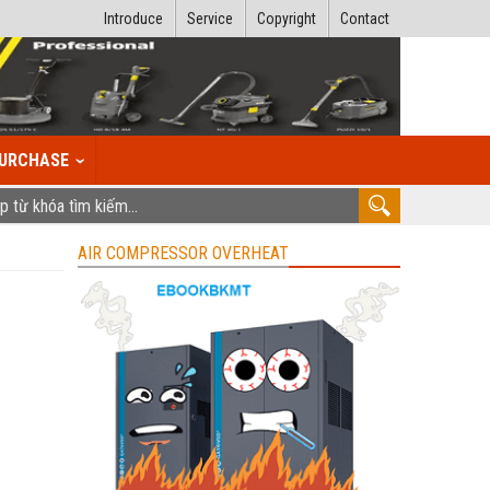
Introduce
Service
Copyright
Contact
URCHASE
AIR COMPRESSOR OVERHEAT