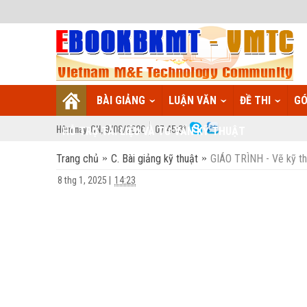
BÀI GIẢNG
LUẬN VĂN
ĐỀ THI
GÓ
Hôm nay:
CN,
9
/
08
/
2026
07
:
45:32
HỖ TRỢ TÀI LIỆU VÀ TƯ VẤN KỸ THUẬT
Trang chủ
C. Bài giảng kỹ thuật
GIÁO TRÌNH - Vẽ kỹ t
8 thg 1, 2025
|
14:23