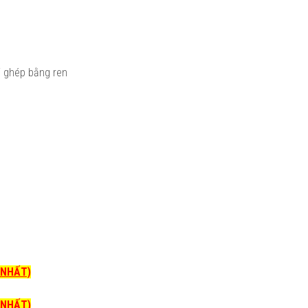
ối ghép bằng ren
I NHẤT)
I NHẤT)