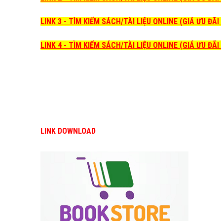
LINK 3 - TÌM KIẾM SÁCH/TÀI LIỆU ONLINE (GIÁ ƯU ĐÃ
LINK 4 - TÌM KIẾM SÁCH/TÀI LIỆU ONLINE (GIÁ ƯU ĐÃ
LINK DOWNLOAD