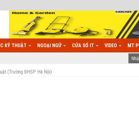
C KỸ THUẬT
NGOẠI NGỮ
CỬA SỔ IT
VIDEO
MT P
huật (Trường ĐHSP Hà Nội)