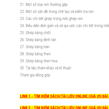
21. Một số loại ren thường gặp
22. Một số vấn đề trong chế tạo và kiểm tra ren
23. Các chi tiết ghép trong mối ghép ren
24. Biểu diễn đơn giản và vẽ qui ước các chi tiết trong m
25. Ghép bằng chốt
26. Ghép bằng đinh tán
27. Ghép bằng hàn
28. Ghép bằng then
29. Ghép bằng then hoa
30. Tài liệu tham khảo vẽ kĩ thuật
Tham gia đóng góp
LINK 1 - TÌM KIẾM SÁCH/TÀI LIỆU ONLINE (GIÁ ƯU ĐÃ
LINK 2 - TÌM KIẾM SÁCH/TÀI LIỆU ONLINE (GIÁ ƯU ĐÃ