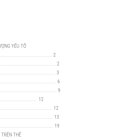
 TƯỢNG YẾU TỐ
.......................................... 2
.......................................... 2
.......................................... 3
........................................... 6
........................................ 9
.......................... 12
........................................... 12
......................................... 13
......................................... 19
N TRÊN THẾ