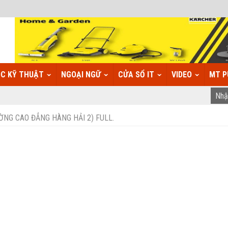
C KỸ THUẬT
NGOẠI NGỮ
CỬA SỔ IT
VIDEO
MT P
ƯỜNG CAO ĐẲNG HÀNG HẢI 2) FULL.