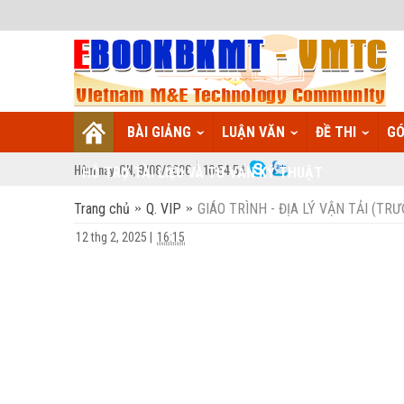
BÀI GIẢNG
LUẬN VĂN
ĐỀ THI
GÓ
Hôm nay:
CN,
9
/
08
/
2026
10
:
54:54
HỖ TRỢ TÀI LIỆU VÀ TƯ VẤN KỸ THUẬT
Trang chủ
Q. VIP
GIÁO TRÌNH - ĐỊA LÝ VẬN TẢI (TR
12 thg 2, 2025
|
16:15