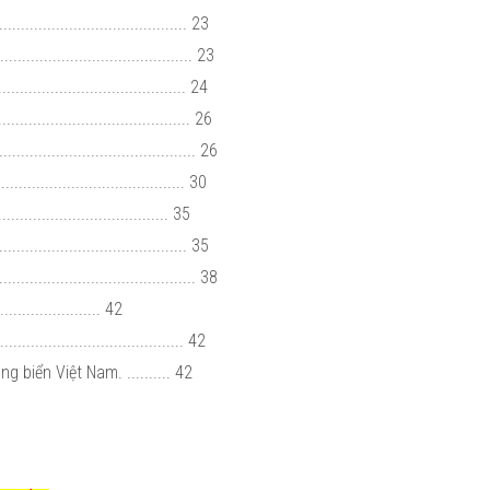
............................................ 23
.................................. 23
.................................. 24
...................................... 26
..................................... 26
................................... 30
.................................... 35
........................................... 35
.......................................... 38
................. 42
...................................... 42
g biển Việt Nam. .......... 42