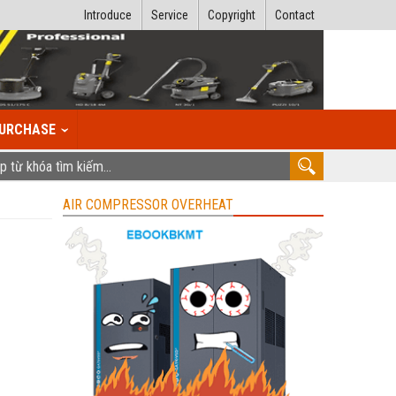
Introduce
Service
Copyright
Contact
URCHASE
AIR COMPRESSOR OVERHEAT