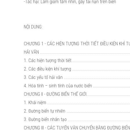
-Tác hại: Làm giảm tầm nhìn, gây tai nạn trên biển
NỘI DUNG:
CHƯƠNG 1 - CÁC HIỆN TƯỢNG THỜI TIẾT ĐIỀU KIỆN KHÍ
HẢI VĂN ..............................................................................
1. Các hiện tượng thời tiết .....................................................
2. Các điều kiện khí tượng .....................................................
3. Các yếu tố hải văn ............................................................
4. Hóa tính – sinh tính của nước biển ......................................
CHƯƠNG II - ĐƯỜNG BIỂN THẾ GIỚI.........................................
1. Khái niệm .......................................................................
2. Đường biển tự nhiên .........................................................
3. Đường biển nhân tạo ........................................................
CHƯƠNG III - CÁC TUYẾN VẬN CHUYỂN BẰNG ĐƯỜNG BIỂ