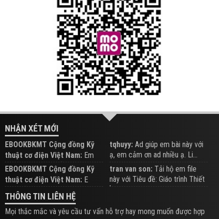
NHẬN XÉT MỚI
EBOOKBKMT Cộng đồng Kỹ
tqhuyy:
Ad giúp em bài này với
ạ, em cảm ơn ad nhiều ạ. Li...
thuật cơ điện Việt Nam:
Em
đăng trên Group hỗ trợ nhé
EBOOKBKMT Cộng đồng Kỹ
tran van son:
Tải hộ em file
này với Tiêu đề: Giáo trình Thiết
thuật cơ điện Việt Nam:
E
b...
xem hỗ trợ trên Group
THÔNG TIN LIÊN HỆ
Mọi thắc mắc và yêu cầu tư vấn hỗ trợ hay mong muốn được hợp