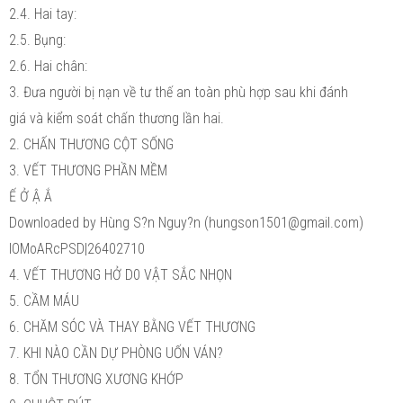
2.4. Hai tay:
2.5. Bụng:
2.6. Hai chân:
3. Đưa người bị nạn về tư thế an toàn phù hợp sau khi đánh
giá và kiểm soát chấn thương lần hai.
2. CHẤN THƯƠNG CỘT SỐNG
3. VẾT THƯƠNG PHẦN MỀM
Ế Ở Ậ Ắ
Downloaded by Hùng S?n Nguy?n (hungson1501@gmail.com)
lOMoARcPSD|26402710
4. VẾT THƯƠNG HỞ D0 VẬT SẮC NHỌN
5. CẦM MÁU
6. CHĂM SÓC VÀ THAY BẰNG VẾT THƯƠNG
7. KHI NÀO CẦN DỰ PHÒNG UỐN VÁN?
8. TỔN THƯƠNG XƯƠNG KHỚP