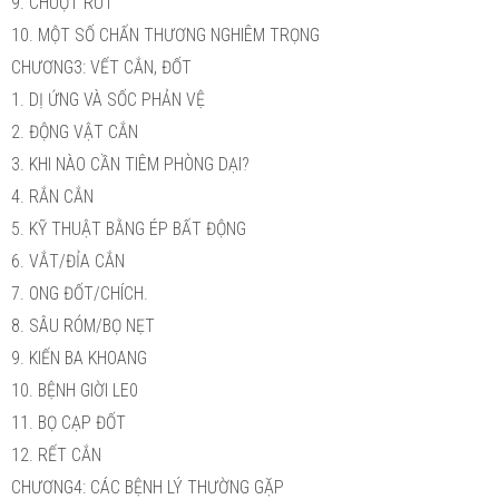
9. CHUỘT RÚT
10. MỘT SỐ CHẤN THƯƠNG NGHIÊM TRỌNG
CHƯƠNG3: VẾT CẮN, ĐỐT
1. DỊ ỨNG VÀ SỐC PHẢN VỆ
2. ĐỘNG VẬT CẮN
3. KHI NÀO CẦN TIÊM PHÒNG DẠI?
4. RẮN CẮN
5. KỸ THUẬT BẰNG ÉP BẤT ĐỘNG
6. VẮT/ĐỈA CẮN
7. ONG ĐỐT/CHÍCH.
8. SÂU RÓM/BỌ NẸT
9. KIẾN BA KHOANG
10. BỆNH GIỜI LE0
11. BỌ CẠP ĐỐT
12. RẾT CẮN
CHƯƠNG4: CÁC BỆNH LÝ THƯỜNG GẶP