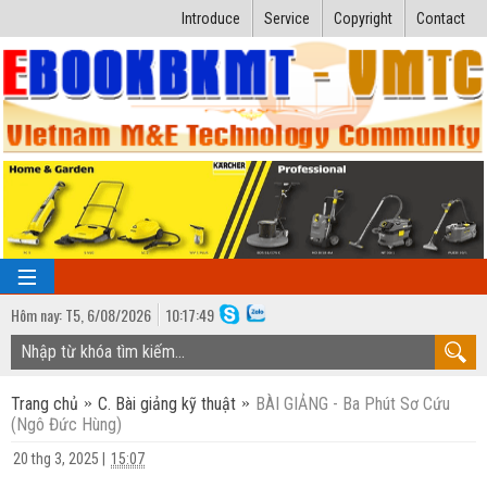
Introduce
Service
Copyright
Contact
Hôm nay:
T5,
6
/
08
/
2026
10
:
17:50
TRANG CHỦ
Trang chủ
C. Bài giảng kỹ thuật
BÀI GIẢNG - Ba Phút Sơ Cứu
Bài giảng kỹ thuật
(Ngô Đức Hùng)
Ngành Nhiệt lạnh
Luận văn kỹ thuật
20 thg 3, 2025
|
15:07