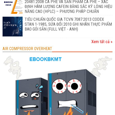
20481:2008 CÀ PHÊ VÀ SẢN PHẨM CÀ PHÊ – XÁC
ĐỊNH HÀM LƯỢNG CAFEIN BẰNG SẮC KÝ LỎNG HIỆU
NĂNG CAO (HPLC) – PHƯƠNG PHÁP CHUẨN
TIÊU CHUẨN QUỐC GIA TCVN 7087:2013 CODEX
STAN 1-1985, SỬA ĐỔI 2010 GHI NHÃN THỰC PHẨM
BAO GÓI SẴN (FULL VIỆT - ANH)
Xem tất cả »
AIR COMPRESSOR OVERHEAT