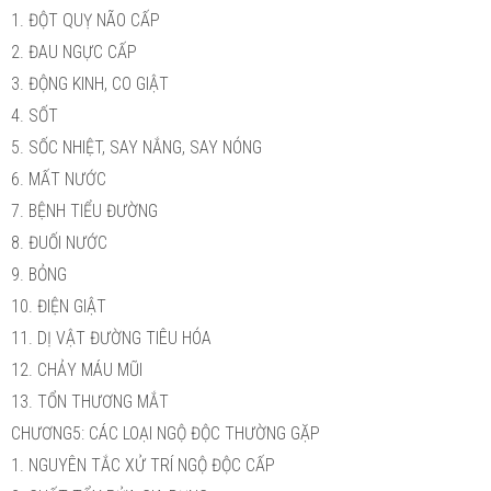
1. ĐỘT QUỴ NÃO CẤP
2. ĐAU NGỰC CẤP
3. ĐỘNG KINH, CO GIẬT
4. SỐT
5. SỐC NHIỆT, SAY NẮNG, SAY NÓNG
6. MẤT NƯỚC
7. BỆNH TIỂU ĐƯỜNG
8. ĐUỐI NƯỚC
9. BỎNG
10. ĐIỆN GIẬT
11. DỊ VẬT ĐƯỜNG TIÊU HÓA
12. CHẢY MÁU MŨI
13. TỔN THƯƠNG MẮT
CHƯƠNG5: CÁC LOẠI NGỘ ĐỘC THƯỜNG GẶP
1. NGUYÊN TẮC XỬ TRÍ NGỘ ĐỘC CẤP