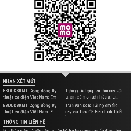
NHẬN XÉT MỚI
EBOOKBKMT Cộng đồng Kỹ
tqhuyy:
Ad giúp em bài này với
ạ, em cảm ơn ad nhiều ạ. Li...
thuật cơ điện Việt Nam:
Em
đăng trên Group hỗ trợ nhé
EBOOKBKMT Cộng đồng Kỹ
tran van son:
Tải hộ em file
này với Tiêu đề: Giáo trình Thiết
thuật cơ điện Việt Nam:
E
b...
xem hỗ trợ trên Group
THÔNG TIN LIÊN HỆ
Mọi thắc mắc và yêu cầu tư vấn hỗ trợ hay mong muốn được hợp