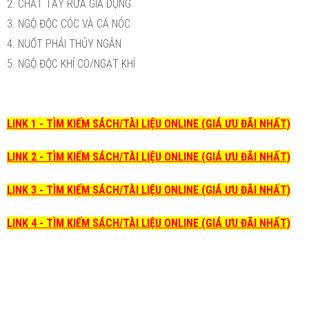
2. CHẤT TẨY RỬA GIA DỤNG
3. NGỘ ĐỘC CÓC VÀ CÁ NÓC
4. NUỐT PHẢI THỦY NGÂN
5. NGỘ ĐỘC KHÍ CO/NGẠT KHÍ
LINK 1 - TÌM KIẾM SÁCH/TÀI LIỆU ONLINE (GIÁ ƯU ĐÃI NHẤT)
LINK 2 - TÌM KIẾM SÁCH/TÀI LIỆU ONLINE (GIÁ ƯU ĐÃI NHẤT)
LINK 3 - TÌM KIẾM SÁCH/TÀI LIỆU ONLINE (GIÁ ƯU ĐÃI NHẤT)
LINK 4 - TÌM KIẾM SÁCH/TÀI LIỆU ONLINE (GIÁ ƯU ĐÃI NHẤT)