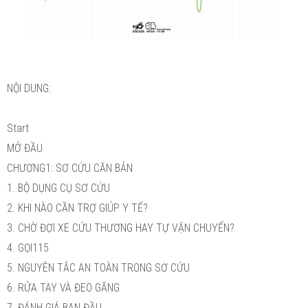
NỘI DUNG:
Start
MỞ ĐẦU
CHƯƠNG1: SƠ CỨU CĂN BẢN
1. BỘ DỤNG CỤ SƠ CỨU
2. KHI NÀO CẦN TRỢ GIÚP Y TẾ?
3. CHỜ ĐỢI XE CỨU THƯƠNG HAY TỰ VẬN CHUYỂN?
4. GỌI115
5. NGUYÊN TẮC AN TOÀN TRONG SƠ CỨU
6. RỬA TAY VÀ ĐEO GĂNG
7. ĐÁNH GIÁ BAN ĐẦU