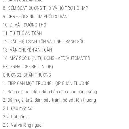
8. KIỂM SOÁT ĐƯỜNG THỞ VÀ HỖ TRỢ HÔ HẤP
9. CPR - HỒI SINH TIM PHỔI CƠ BẢN
10. DỊ VẬT ĐƯỜNG THỞ
11. TƯ THẾ AN TOÀN
12. DẤU HIỆU SINH TỒN VÀ TÌNH TRẠNG SỐC
13. VẬN CHUYẾN AN TOÀN
14. MÁY SỐC ĐIỆN TỰ ĐỘNG - AED(AUTOMATED
EXTERNAL DEFIBRILLATOR)
CHƯƠNG2: CHẤN THƯƠNG
1. TIẾP CẬN MỘT TRƯỜNG HỢP CHẤN THƯƠNG
1. Đánh giá ban đầu: đảm bảo các chức năng sống
2. Đánh giá lần2: đảm bảo tránh bỏ sót tổn thương
2.1. Đầu mặt cổ:
2.2. Cột sống:
2.3. Vai và lồng ngực: