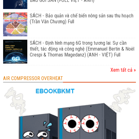
BAO GÓI SẴN (FULL VIỆT - ANH)
SÁCH - Bảo quản và chế biến nông sản sau thu hoạch
(Trần Văn Chương) Full
SÁCH - Định hình mạng 6G trong tương lai: Sự cần
thiết, tác động và công nghệ (Emmanuel Bertin & Noël
Crespi & Thomas Magedanz) (ANH - VIỆT) Full
Xem tất cả »
AIR COMPRESSOR OVERHEAT