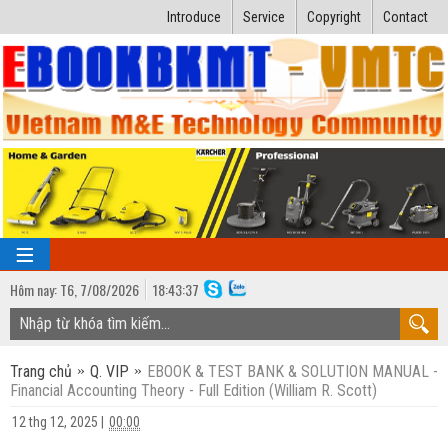
Introduce
Service
Copyright
Contact
Hôm nay:
T6,
7
/
08
/
2026
18
:
43:38
TRANG CHỦ
Trang chủ
Q. VIP
EBOOK & TEST BANK & SOLUTION MANUAL -
Bài giảng kỹ thuật
Financial Accounting Theory - Full Edition (William R. Scott)
Ngành Nhiệt lạnh
Luận văn kỹ thuật
12 thg 12, 2025
|
00:00