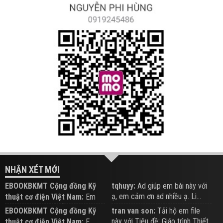
NHẬN XÉT MỚI
EBOOKBKMT Cộng đồng Kỹ
tqhuyy:
Ad giúp em bài này với
ạ, em cảm ơn ad nhiều ạ. Li...
thuật cơ điện Việt Nam:
Em
đăng trên Group hỗ trợ nhé
EBOOKBKMT Cộng đồng Kỹ
tran van son:
Tải hộ em file
này với Tiêu đề: Giáo trình Thiết
thuật cơ điện Việt Nam:
E