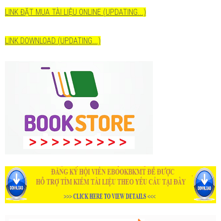
LINK ĐẶT MUA TÀI LIỆU ONLINE (UPDATING...)
LINK DOWNLOAD (UPDATING...)