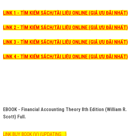
LINK 1 - TÌM KIẾM SÁCH/TÀI LIỆU ONLINE (GIÁ ƯU ĐÃI NHẤT)
LINK 2 - TÌM KIẾM SÁCH/TÀI LIỆU ONLINE (GIÁ ƯU ĐÃI NHẤT)
LINK 3 - TÌM KIẾM SÁCH/TÀI LIỆU ONLINE (GIÁ ƯU ĐÃI NHẤT)
LINK 4 - TÌM KIẾM SÁCH/TÀI LIỆU ONLINE (GIÁ ƯU ĐÃI NHẤT)
EBOOK - Financial Accounting Theory 8th Edition (William R.
Scott) Full.
LINK BUY BOOK (V) (UPDATING...)