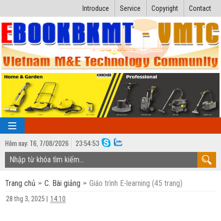
Introduce
Service
Copyright
Contact
Hôm nay:
T6,
7
/
08
/
2026
23
:
54:54
TRANG CHỦ
Trang chủ
C. Bài giảng
Giáo trình E-learning (45 trang)
Bài giảng kỹ thuật
28 thg 3, 2025
|
14:10
Ngành Nhiệt lạnh
Luận văn kỹ thuật