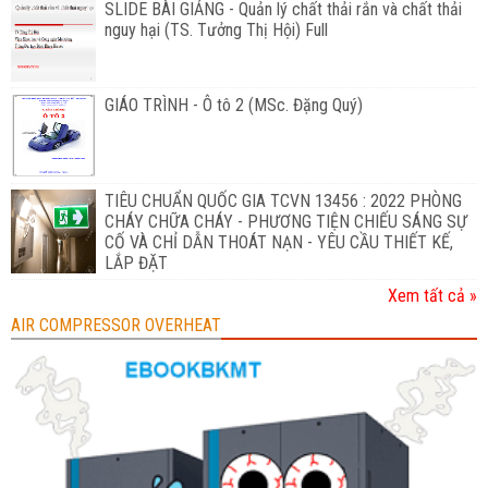
SLIDE BÀI GIẢNG - Quản lý chất thải rắn và chất thải
nguy hại (TS. Tưởng Thị Hội) Full
GIÁO TRÌNH - Ô tô 2 (MSc. Đặng Quý)
TIÊU CHUẨN QUỐC GIA TCVN 13456 : 2022 PHÒNG
CHÁY CHỮA CHÁY - PHƯƠNG TIỆN CHIẾU SÁNG SỰ
CỐ VÀ CHỈ DẪN THOÁT NẠN - YÊU CẦU THIẾT KẾ,
LẮP ĐẶT
Xem tất cả »
AIR COMPRESSOR OVERHEAT