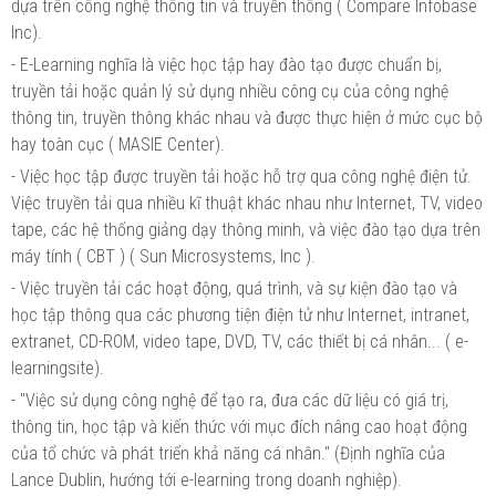
dựa trên công nghệ thông tin và truyền thông ( Compare Infobase
Inc).
- E-Learning nghĩa là việc học tập hay đào tạo được chuẩn bị,
truyền tải hoặc quản lý sử dụng nhiều công cụ của công nghệ
thông tin, truyền thông khác nhau và được thực hiện ở mức cục bộ
hay toàn cục ( MASIE Center).
- Việc học tập được truyền tải hoặc hỗ trợ qua công nghệ điện tử.
Việc truyền tải qua nhiều kĩ thuật khác nhau như Internet, TV, video
tape, các hệ thống giảng dạy thông minh, và việc đào tạo dựa trên
máy tính ( CBT ) ( Sun Microsystems, Inc ).
- Việc truyền tải các hoạt động, quá trình, và sự kiện đào tạo và
học tập thông qua các phương tiện điện tử như Internet, intranet,
extranet, CD-ROM, video tape, DVD, TV, các thiết bị cá nhân... ( e-
learningsite).
- "Việc sử dụng công nghệ để tạo ra, đưa các dữ liệu có giá trị,
thông tin, học tập và kiến thức với mục đích nâng cao hoạt động
của tổ chức và phát triển khả năng cá nhân." (Định nghĩa của
Lance Dublin, hướng tới e-learning trong doanh nghiệp).