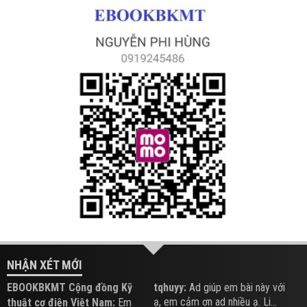
NHẬN XÉT MỚI
EBOOKBKMT Cộng đồng Kỹ
tqhuyy:
Ad giúp em bài này với
ạ, em cảm ơn ad nhiều ạ. Li...
thuật cơ điện Việt Nam:
Em