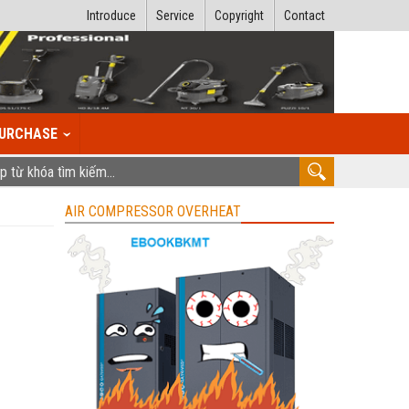
Introduce
Service
Copyright
Contact
URCHASE
AIR COMPRESSOR OVERHEAT