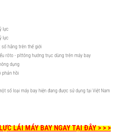
ỷ lực
ỷ lực
 số hãng trên thế giới
ểu rôto - píttông hướng trục dùng trên máy bay
thông dụng
ó phản hồi
 một số loại máy bay hiện đang được sử dụng tại Việt Nam
C LÁI MÁY BAY NGAY TẠI ĐÂY > > >