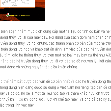
 biên soạn nhằm mục đích cung cấp một tài liệu có tính cơ bản và hệ
n động thủy lực lái của máy bay. Nội dung của sách gồm năm phần chính
ruyền động thuỷ lực nói chung, các thành phần cơ bản của một hệ tr
nh toán động lực học và khảo sát ổn định làm việc của các hệ truyền độ
iệu tỉ mỉ các hệ thống thuỷ lực trên một số loại máy bay cụ thể như A3
iêng các hệ truyền động thuỷ lực lái với các sơ đồ nguyên lý - kết cấ
 hoạt động và những nguyên tắc điều khiển chúng.
ó thể nắm bắt được các vấn đề cơ bản nhất về các hệ truyền động thủy
ông dụng hiện đang được sử dụng ở Việt Nam nói riêng, tạo tiền đề ch
ay và do đó, nó sẽ là một tài liệu học tập và tham khảo hữu ích trước
thuỷ khí", "Cơ khí động lực", "Cơ khí chế tạo máy" và cho cả các kỹ sư
ệc trong lĩnh vực này.