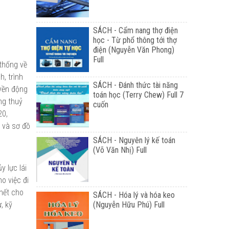
SÁCH - Cẩm nang thợ điện
học - Từ phổ thông tới thợ
điện (Nguyễn Văn Phong)
Full
 thống về
, trình
SÁCH - Đánh thức tài năng
uyền động
toán học (Terry Chew) Full 7
ng thuỷ
cuốn
20,
u và sơ đồ
SÁCH - Nguyên lý kế toán
(Võ Văn Nhị) Full
 lực lái
o việc đi
 hết cho
SÁCH - Hóa lý và hóa keo
, kỹ
(Nguyễn Hữu Phú) Full