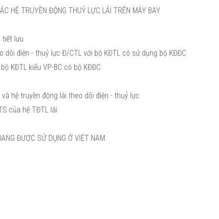
CÁC HỆ TRUYỀN ĐỘNG THUỶ LỰC LÁI TRÊN MÁY BAY
tiết lưu
eo dõi điện - thuỷ lực Đ/CTL với bộ KĐTL có sử dụng bộ KĐĐC
i bộ KĐTL kiểu VP-BC có bộ KĐĐC
và hệ truyền động lái theo dõi điện - thuỷ lực
TTS của hệ TĐTL lái
Y ĐANG ĐƯỢC SỬ DỤNG Ở VIỆT NAM