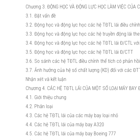
Chương 3. ĐỘNG HỌC VÀ ĐỘNG LỰC HỌC LÀM VIỆC CỦA 
3.1. Đặt vấn đề
3.2. Động học và động lực học các hệ TĐTL lái điều chỉnh 
3.3. Động học và động lực học các hệ truyền động lái th
3.4. Động học và động lực học các hệ TĐTL lái Đ/CTL vớ
3.5. Động học và động lực học các hệ TĐTL lái Đ/CTT
3.6. So sánh các hệ TĐTL điều chỉnh thể tích có phản hồi 
3.7. Ảnh hưởng của hệ số chất lượng (KD) đối với các Đ
Nhận xét và kết luận
Chương 4. CÁC HỆ TĐTL LÁI CỦA MỘT SỐ LOẠI MÁY BA
4.1. Giới thiệu chung
4.2. Phân loại
4.3. Các hệ TĐTL lái của các máy bay loại nhỏ
4.4. Các hệ TĐTL lái của máy bay A320
4.5. Các hệ TĐTL lái của máy bay Boeing 777