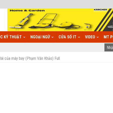
C KỸ THUẬT
NGOẠI NGỮ
CỬA SỔ IT
VIDEO
MT P
 lái của máy bay (Phạm Văn Khảo) Full