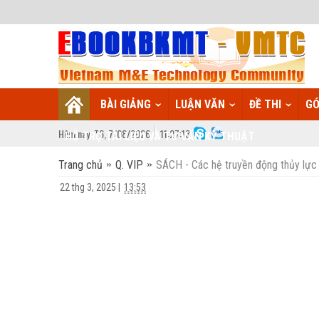
BÀI GIẢNG
LUẬN VĂN
ĐỀ THI
GÓ
Hôm nay:
T6,
7
/
08
/
2026
11
:
27:14
HỖ TRỢ TÀI LIỆU VÀ TƯ VẤN KỸ THUẬT
Trang chủ
Q. VIP
SÁCH - Các hệ truyền động thủy lực
22 thg 3, 2025
|
13:53