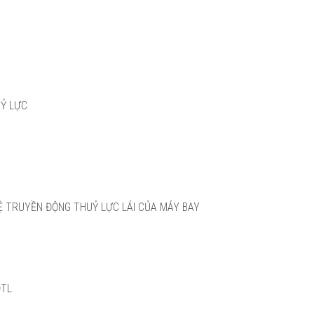
UỶ LỰC
Ệ TRUYỀN ĐỘNG THUỶ LỰC LÁI CỦA MÁY BAY
ĐTL