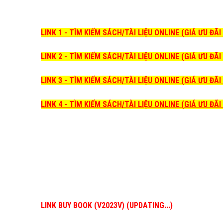
LINK 1 - TÌM KIẾM SÁCH/TÀI LIỆU ONLINE (GIÁ ƯU ĐÃ
LINK 2 - TÌM KIẾM SÁCH/TÀI LIỆU ONLINE (GIÁ ƯU ĐÃ
LINK 3 - TÌM KIẾM SÁCH/TÀI LIỆU ONLINE (GIÁ ƯU ĐÃ
LINK 4 - TÌM KIẾM SÁCH/TÀI LIỆU ONLINE (GIÁ ƯU ĐÃ
LINK BUY BOOK (V2023V) (UPDATING...)