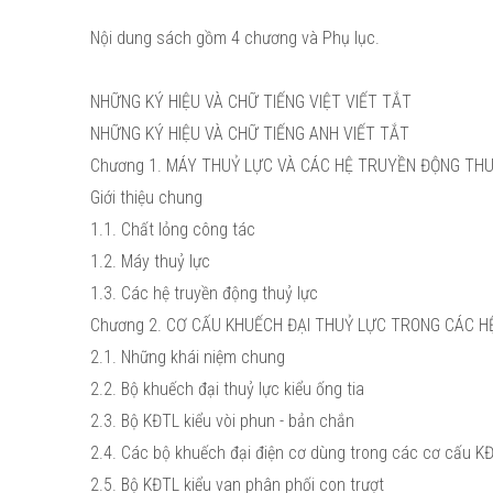
Nội dung sách gồm 4 chương và Phụ lục.
NHỮNG KÝ HIỆU VÀ CHỮ TIẾNG VIỆT VIẾT TẮT
NHỮNG KÝ HIỆU VÀ CHỮ TIẾNG ANH VIẾT TẮT
Chương 1. MÁY THUỶ LỰC VÀ CÁC HỆ TRUYỀN ĐỘNG TH
Giới thiệu chung
1.1. Chất lỏng công tác
1.2. Máy thuỷ lực
1.3. Các hệ truyền động thuỷ lực
Chương 2. CƠ CẤU KHUẾCH ĐẠI THUỶ LỰC TRONG CÁC H
2.1. Những khái niệm chung
2.2. Bộ khuếch đại thuỷ lực kiểu ống tia
2.3. Bộ KĐTL kiểu vòi phun - bản chắn
2.4. Các bộ khuếch đại điện cơ dùng trong các cơ cấu K
2.5. Bộ KĐTL kiểu van phân phối con trượt