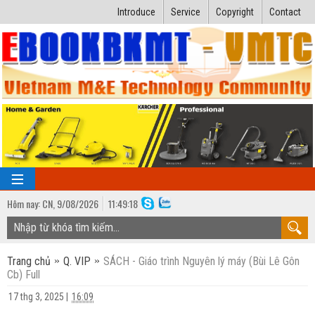
Introduce
Service
Copyright
Contact
Hôm nay:
CN,
9
/
08
/
2026
11
:
49:18
TRANG CHỦ
Trang chủ
Q. VIP
SÁCH - Giáo trình Nguyên lý máy (Bùi Lê Gôn
Bài giảng kỹ thuật
Cb) Full
Ngành Nhiệt lạnh
Luận văn kỹ thuật
17 thg 3, 2025
|
16:09