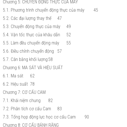
Chương 5: CHUYÊN ĐỘNG THỰC CỦA MÁY
5.1. Phương trình chuyển động thực của máy
45
5.2. Các đại lượng thay thế
47
5.3. Chuyển động thực của máy
49
5.4. Vận tốc thực của khâu dẫn
52
5.5. Làm đều chuyển động máy
55
5.6. Điều chỉnh chuyển động
57
5.7. Cân bằng khối lượng
58
Chương 6: MA SÁT VÀ HIỆU SUẤT
6.1. Ma sát
62
6.2. Hiệu suất
78
Chương 7: CƠ CẤU CAM
7.1. Khái niệm chung
82
7.2. Phân tích cơ cấu Cam
83
7.3. Tổng họp động lực học cơ cấu Cam
90
Chương 8: CƠ CẤU BÁNH RĂNG