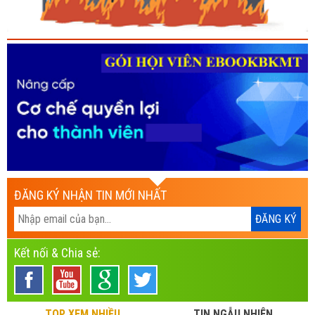
ĐĂNG KÝ NHẬN TIN MỚI NHẤT
Kết nối & Chia sẻ:
TOP XEM NHIỀU
TIN NGẪU NHIÊN