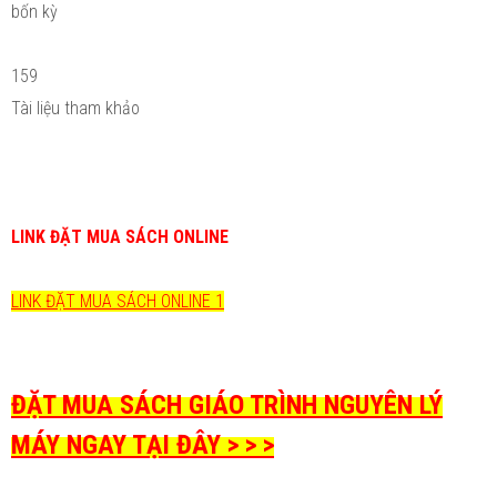
bốn kỳ
159
Tài liệu tham khảo
LINK ĐẶT MUA SÁCH ONLINE
LINK ĐẶT MUA SÁCH ONLINE 1
ĐẶT MUA SÁCH GIÁO TRÌNH NGUYÊN LÝ
MÁY NGAY TẠI ĐÂY > > >