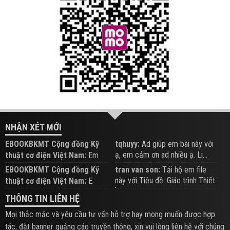
NHẬN XÉT MỚI
EBOOKBKMT Cộng đồng Kỹ
tqhuyy:
Ad giúp em bài này với
ạ, em cảm ơn ad nhiều ạ. Li...
thuật cơ điện Việt Nam:
Em
đăng trên Group hỗ trợ nhé
EBOOKBKMT Cộng đồng Kỹ
tran van son:
Tải hộ em file
này với Tiêu đề: Giáo trình Thiết
thuật cơ điện Việt Nam:
E
b...
xem hỗ trợ trên Group
THÔNG TIN LIÊN HỆ
Mọi thắc mắc và yêu cầu tư vấn hỗ trợ hay mong muốn được hợp
tác, đặt banner quảng cáo truyền thông, xin vui lòng liên hệ với chúng