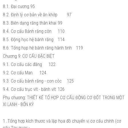
8.1. Đại cương
95
8.2. Định lý cơ bản về ăn khớp
97
8.3. Biên dạng răng thân khai
99
8.4. Cơ cấu Bánh răng côn
110
8.5. Động học hệ bánh răng
114
8.6. Tổng họp hệ bánh răng hành tinh
119
Chương 9: CƠ CẤU ĐẶC BIỆT
9.1. Cơ cấu các đăng
122
9.2. Cơ cấu Man
124
9.3. Cơ cấu bánh răng - con cóc
125
9.4. Cơ cấu trục vít - bánh vít
126
Phụ chương: THIẾT KẾ TỔ HỢP CƠ CẤU ĐỘNG CƠ ĐỐT TRONG MỘT
XI LANH - BỔN KỲ
1 .Tổng hợp kích thươc và lập họa đồ chuyển vị cơ cấu chính (cơ
cấu Tay quay -