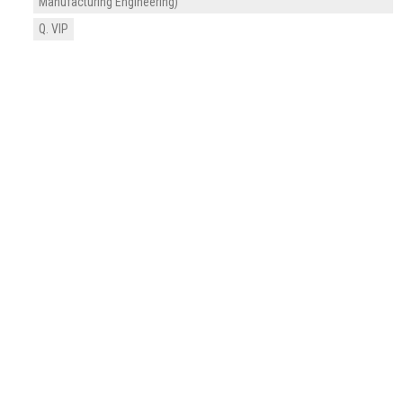
Manufacturing Engineering)
Q. VIP