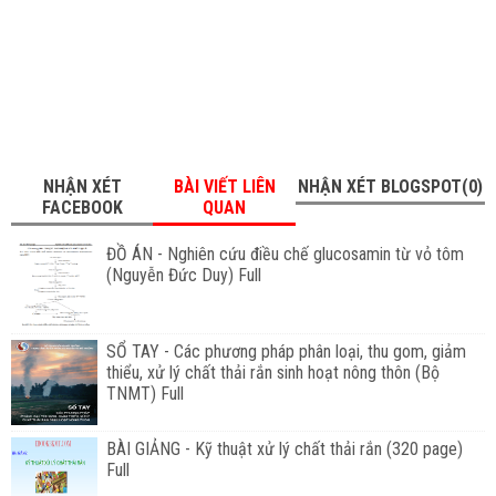
NHẬN XÉT
BÀI VIẾT LIÊN
NHẬN XÉT BLOGSPOT(0)
FACEBOOK
QUAN
ĐỒ ÁN - Nghiên cứu điều chế glucosamin từ vỏ tôm
(Nguyễn Đức Duy) Full
SỔ TAY - Các phương pháp phân loại, thu gom, giảm
thiểu, xử lý chất thải rắn sinh hoạt nông thôn (Bộ
TNMT) Full
BÀI GIẢNG - Kỹ thuật xử lý chất thải rắn (320 page)
Full