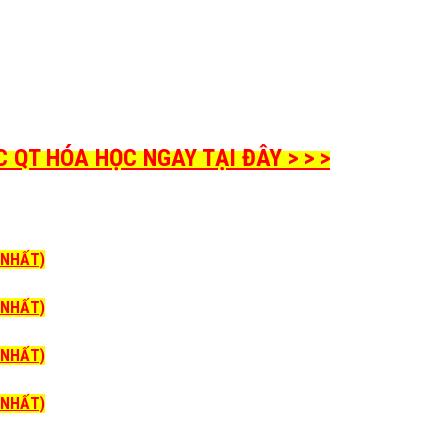
QT HÓA HỌC NGAY TẠI ĐÂY > > >
I NHẤT)
I NHẤT)
I NHẤT)
I NHẤT)