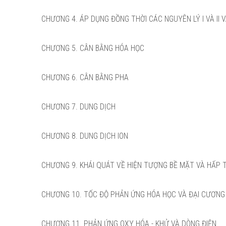
CHƯƠNG 4. ÁP DỤNG ĐỒNG THỜI CÁC NGUYÊN LÝ I VÀ II
CHƯƠNG 5. CÂN BẰNG HÓA HỌC
CHƯƠNG 6. CÂN BẰNG PHA
CHƯƠNG 7. DUNG DỊCH
CHƯƠNG 8. DUNG DỊCH ION
CHƯƠNG 9. KHÁI QUÁT VỀ HIỆN TƯỢNG BỀ MẶT VÀ HẤP 
CHƯƠNG 10. TỐC ĐỘ PHẢN ỨNG HÓA HỌC VÀ ĐẠI CƯƠNG
CHƯƠNG 11. PHẢN ỨNG OXY HÓA - KHỬ VÀ DÒNG ĐIỆN