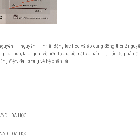
uyên lí I, nguyên lí II nhiệt động lực học và áp dụng đồng thời 2 nguyê
g dịch ion; khái quát về hiện tượng bề mặt và hấp phụ; tốc độ phản ứ
dòng điện; đại cương về hệ phân tán
 VÀO HÓA HỌC
 VÀO HÓA HỌC