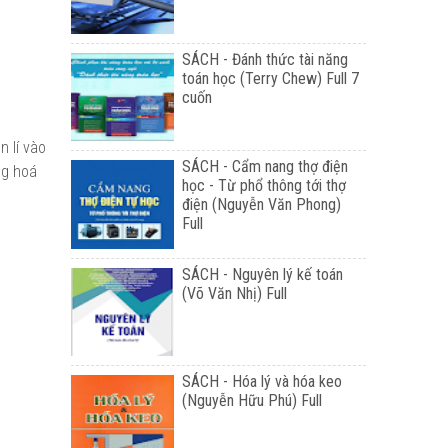
SÁCH - Đánh thức tài năng
toán học (Terry Chew) Full 7
cuốn
n lí vào
SÁCH - Cẩm nang thợ điện
ng hoá
học - Từ phổ thông tới thợ
điện (Nguyễn Văn Phong)
Full
SÁCH - Nguyên lý kế toán
(Võ Văn Nhị) Full
SÁCH - Hóa lý và hóa keo
(Nguyễn Hữu Phú) Full