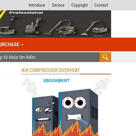
Introduce
Service
Copyright
Contact
URCHASE
AIR COMPRESSOR OVERHEAT