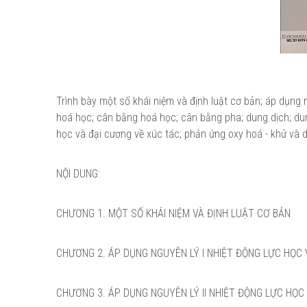
Trình bày một số khái niệm và định luật cơ bản; áp dụng ng
hoá học; cân bằng hoá học; cân bằng pha; dung dịch; dun
học và đại cương về xúc tác; phản ứng oxy hoá - khử và 
NỘI DUNG:
CHƯƠNG 1. MỘT SỐ KHÁI NIỆM VÀ ĐỊNH LUẬT CƠ BẢN
CHƯƠNG 2. ÁP DỤNG NGUYÊN LÝ I NHIỆT ĐỘNG LỰC HỌC
CHƯƠNG 3. ÁP DỤNG NGUYÊN LÝ II NHIỆT ĐỘNG LỰC HỌC