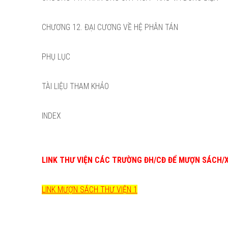
CHƯƠNG 12. ĐẠI CƯƠNG VỀ HỆ PHÂN TÁN
PHỤ LỤC
TÀI LIỆU THAM KHẢO
INDEX
LINK THƯ VIỆN CÁC TRƯỜNG ĐH/CĐ ĐỂ MƯỢN SÁCH/
LINK MƯỢN SÁCH THƯ VIỆN 1