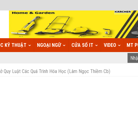
C KỸ THUẬT
NGOẠI NGỮ
CỬA SỔ IT
VIDEO
MT P
Sở Quy Luật Các Quá Trình Hóa Học (Lâm Ngọc Thiềm Cb)