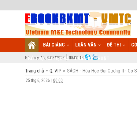
BÀI GIẢNG
LUẬN VĂN
ĐỀ THI
GÓ
Hôm nay:
T5,
6
/
08
/
2026
09
:
00:47
HỖ TRỢ TÀI LIỆU VÀ TƯ VẤN KỸ THUẬT
Trang chủ
Q. VIP
SÁCH - Hóa Học Đại Cương II - Cơ 
25 thg 6, 2026
|
00:00