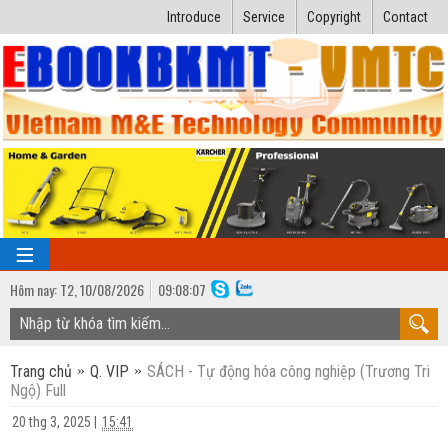
Introduce
Service
Copyright
Contact
Hôm nay:
T2,
10
/
08
/
2026
09
:
08:08
TRANG CHỦ
Trang chủ
Q. VIP
SÁCH - Tự động hóa công nghiệp (Trương Tri
Bài giảng kỹ thuật
Ngộ) Full
Ngành Nhiệt lạnh
Luận văn kỹ thuật
20 thg 3, 2025
|
15:41