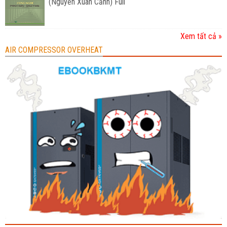
(Nguyễn Xuân Cảnh) Full
Xem tất cả »
AIR COMPRESSOR OVERHEAT