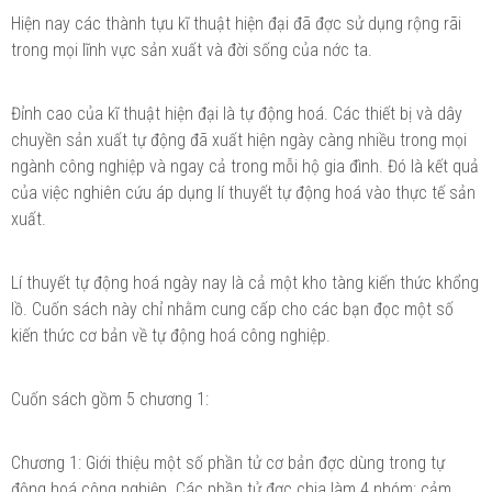
Hiện nay các thành tựu kĩ thuật hiện đại đã đ­ợc sử dụng rộng rãi
trong mọi lĩnh vực sản xuất và đời sống của n­ớc ta.
Đỉnh cao của kĩ thuật hiện đại là tự động hoá. Các thiết bị và dây
chuyền sản xuất tự động đã xuất hiện ngày càng nhiều trong mọi
ngành công nghiệp và ngay cả trong mỗi hộ gia đình. Đó là kết quả
của việc nghiên cứu áp dụng lí thuyết tự động hoá vào thực tế sản
xuất.
Lí thuyết tự động hoá ngày nay là cả một kho tàng kiến thức khổng
lồ. Cuốn sách này chỉ nhằm cung cấp cho các bạn đọc một số
kiến thức cơ bản về tự động hoá công nghiệp.
Cuốn sách gồm 5 ch­ương 1:
Ch­ương 1: Giới thiệu một số phần tử cơ bản đ­ợc dùng trong tự
động hoá công nghiệp. Các phần tử đ­ợc chia làm 4 nhóm: cảm