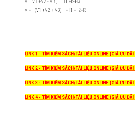
V = V1 +V2 - V3 ¸ I = I1 +I2+I3
V = - (V1 +V2 + V3), I = I1 = I2=I3
...
LINK 1 - TÌM KIẾM SÁCH/TÀI LIỆU ONLINE (GIÁ ƯU ĐÃ
LINK 2 - TÌM KIẾM SÁCH/TÀI LIỆU ONLINE (GIÁ ƯU ĐÃ
LINK 3 - TÌM KIẾM SÁCH/TÀI LIỆU ONLINE (GIÁ ƯU ĐÃ
LINK 4 - TÌM KIẾM SÁCH/TÀI LIỆU ONLINE (GIÁ ƯU ĐÃ