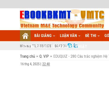
BÀI GIẢNG
LUẬN VĂN
ĐỀ THI
GÓ
Hôm nay:
T6,
7
/
08
/
2026
04
:
47:07
HỖ TRỢ TÀI LIỆU VÀ TƯ VẤN KỸ THUẬT
Trang chủ
Q. VIP
EDUQUIZ - 280 Câu trắc nghiệm Hệ 
16 thg 4, 2025
|
22:40