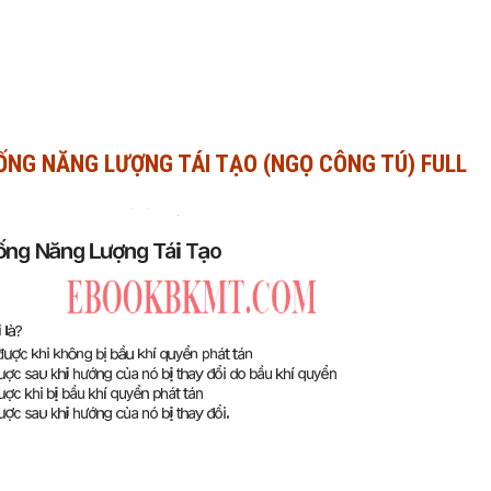
ỐNG NĂNG LƯỢNG TÁI TẠO (NGỌ CÔNG TÚ) FULL