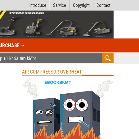
Introduce
Service
Copyright
Contact
URCHASE
AIR COMPRESSOR OVERHEAT