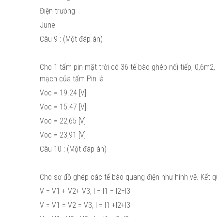
Điện trường
June
Câu 9 : (Một đáp án)
Cho 1 tấm pin mặt trời có 36 tế bào ghép nối tiếp, 0,6m2,
mạch của tấm Pin là
Voc = 19.24 [V]
Voc = 15.47 [V]
Voc = 22,65 [V]
Voc = 23,91 [V]
Câu 10 : (Một đáp án)
Cho sơ đồ ghép các tế bào quang điện như hình vẽ. Kết 
V = V1 + V2+ V3, I = I1 = I2=I3
V = V1 = V2 = V3, I = I1 +I2+I3