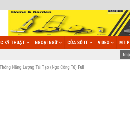
C KỸ THUẬT
NGOẠI NGỮ
CỬA SỔ IT
VIDEO
MT P
Thống Năng Lượng Tái Tạo (Ngọ Công Tú) Full