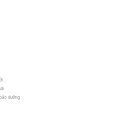
i.
ái
 bảo dưỡng