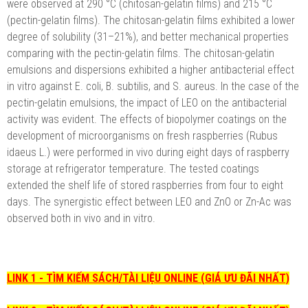
were observed at 290 °C (chitosan-gelatin films) and 215 °C
(pectin-gelatin films). The chitosan-gelatin films exhibited a lower
degree of solubility (31–21%), and better mechanical properties
comparing with the pectin-gelatin films. The chitosan-gelatin
emulsions and dispersions exhibited a higher antibacterial effect
in vitro against E. coli, B. subtilis, and S. aureus. In the case of the
pectin-gelatin emulsions, the impact of LEO on the antibacterial
activity was evident. The effects of biopolymer coatings on the
development of microorganisms on fresh raspberries (Rubus
idaeus L.) were performed in vivo during eight days of raspberry
storage at refrigerator temperature. The tested coatings
extended the shelf life of stored raspberries from four to eight
days. The synergistic effect between LEO and ZnO or Zn-Ac was
observed both in vivo and in vitro.
LINK 1 - TÌM KIẾM SÁCH/TÀI LIỆU ONLINE (GIÁ ƯU ĐÃI NHẤT)