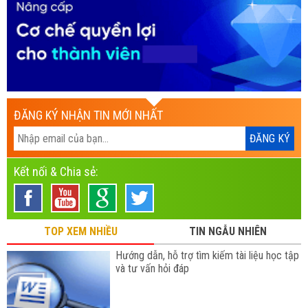
ĐĂNG KÝ NHẬN TIN MỚI NHẤT
Kết nối & Chia sẻ:
TOP XEM NHIỀU
TIN NGẪU NHIÊN
Hướng dẫn, hỗ trợ tìm kiếm tài liệu học tập
và tư vấn hỏi đáp