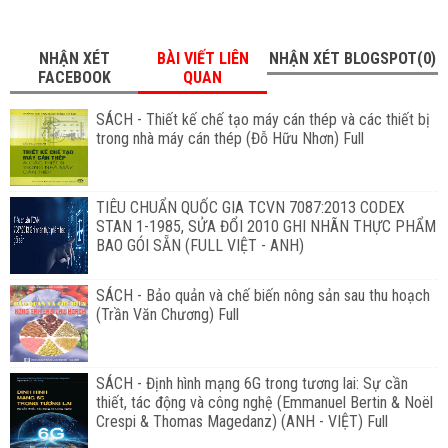
NHẬN XÉT
BÀI VIẾT LIÊN
NHẬN XÉT BLOGSPOT(0)
FACEBOOK
QUAN
SÁCH - Thiết kế chế tạo máy cán thép và các thiết bị
trong nhà máy cán thép (Đỗ Hữu Nhơn) Full
TIÊU CHUẨN QUỐC GIA TCVN 7087:2013 CODEX
STAN 1-1985, SỬA ĐỔI 2010 GHI NHÃN THỰC PHẨM
BAO GÓI SẴN (FULL VIỆT - ANH)
SÁCH - Bảo quản và chế biến nông sản sau thu hoạch
(Trần Văn Chương) Full
SÁCH - Định hình mạng 6G trong tương lai: Sự cần
thiết, tác động và công nghệ (Emmanuel Bertin & Noël
Crespi & Thomas Magedanz) (ANH - VIỆT) Full