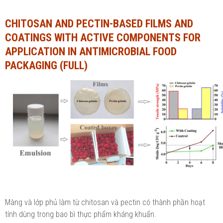
Ngành Tài chính - Ngân hàng
Ngành Quản trị kinh doanh
CHITOSAN AND PECTIN-BASED FILMS AND
COATINGS WITH ACTIVE COMPONENTS FOR
Khác
Ngành Tài chính - Ngân hàng
APPLICATION IN ANTIMICROBIAL FOOD
Bài giảng xã hội
Khác
PACKAGING (FULL)
Chính trị - Tư tưởng
Luận văn xã hội
Lịch sử - Văn hóa
Chính trị - Tư tưởng
Tâm lý học
Lịch sử - Văn hóa
Khác
Tâm lý học
Khác
Màng và lớp phủ làm từ chitosan và pectin có thành phần hoạt
tính dùng trong bao bì thực phẩm kháng khuẩn.