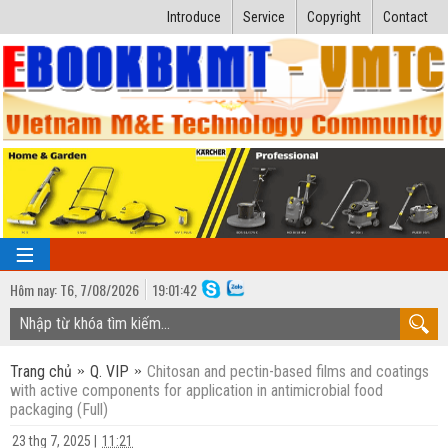
Introduce
Service
Copyright
Contact
Hôm nay:
T6,
7
/
08
/
2026
19
:
01:43
TRANG CHỦ
Trang chủ
Q. VIP
Chitosan and pectin-based films and coatings
Bài giảng kỹ thuật
with active components for application in antimicrobial food
packaging (Full)
Ngành Nhiệt lạnh
Luận văn kỹ thuật
23 thg 7, 2025
|
11:21