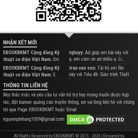
NHẬN XÉT MỚI
EBOOKBKMT Cộng đồng Kỹ
tqhuyy:
Ad giúp em bài này với
ạ, em cảm ơn ad nhiều ạ. Li...
thuật cơ điện Việt Nam:
Em
đăng trên Group hỗ trợ nhé
EBOOKBKMT Cộng đồng Kỹ
tran van son:
Tải hộ em file
này với Tiêu đề: Giáo trình Thiết
thuật cơ điện Việt Nam:
E
b...
xem hỗ trợ trên Group
THÔNG TIN LIÊN HỆ
Mọi thắc mắc và yêu cầu tư vấn hỗ trợ hay mong muốn được hợp
tác, đặt banner quảng cáo truyền thông, xin vui lòng liên hệ với chúng
tôi qua Page EBOOKBKMT hoặc Email
nguyenphihung1009@gmail.com
All Rights Reserved by EBOOKBKMT © 2015 - 2026 | Designed by