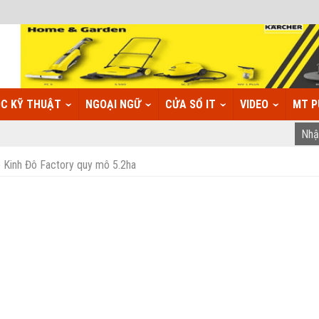
C KỸ THUẬT
NGOẠI NGỮ
CỬA SỔ IT
VIDEO
MT P
o Kinh Đô Factory quy mô 5.2ha