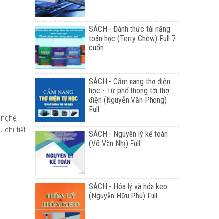
SÁCH - Đánh thức tài năng
toán học (Terry Chew) Full 7
cuốn
SÁCH - Cẩm nang thợ điện
học - Từ phổ thông tới thợ
điện (Nguyễn Văn Phong)
Full
 nghệ,
 chi tiết
SÁCH - Nguyên lý kế toán
(Võ Văn Nhị) Full
SÁCH - Hóa lý và hóa keo
(Nguyễn Hữu Phú) Full