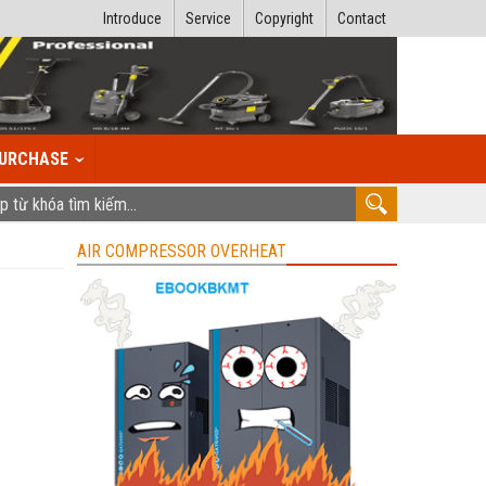
Introduce
Service
Copyright
Contact
URCHASE
AIR COMPRESSOR OVERHEAT