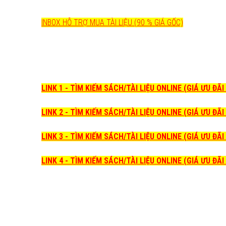
INBOX HỖ TRỢ MUA TÀI LIỆU (90 % GIÁ GỐC)
LINK 1 - TÌM KIẾM SÁCH/TÀI LIỆU ONLINE (GIÁ ƯU ĐÃ
LINK 2 - TÌM KIẾM SÁCH/TÀI LIỆU ONLINE (GIÁ ƯU ĐÃ
LINK 3 - TÌM KIẾM SÁCH/TÀI LIỆU ONLINE (GIÁ ƯU ĐÃ
LINK 4 - TÌM KIẾM SÁCH/TÀI LIỆU ONLINE (GIÁ ƯU ĐÃ