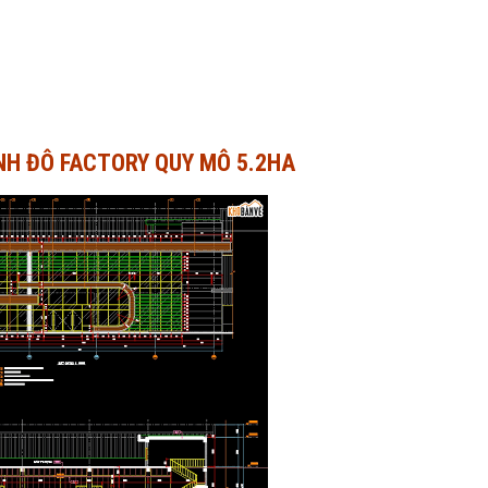
NH ĐÔ FACTORY QUY MÔ 5.2HA