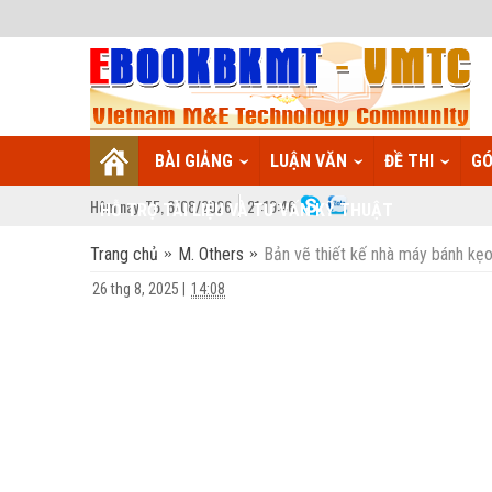
BÀI GIẢNG
LUẬN VĂN
ĐỀ THI
GÓ
Hôm nay:
T5,
6
/
08
/
2026
21
:
19:47
HỖ TRỢ TÀI LIỆU VÀ TƯ VẤN KỸ THUẬT
Trang chủ
M. Others
Bản vẽ thiết kế nhà máy bánh kẹ
26 thg 8, 2025
|
14:08