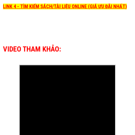
LINK 4 - TÌM KIẾM SÁCH/TÀI LIỆU ONLINE (GIÁ ƯU ĐÃI NHẤT)
VIDEO THAM KHẢO: