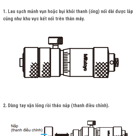
1. Lau sạch mảnh vụn hoặc bụi khỏi thanh (ống) nối dài được lắp
cũng như khu vực kết nối trên thân máy.
2. Dùng tay vặn lỏng rồi tháo nắp (thanh điều chỉnh).