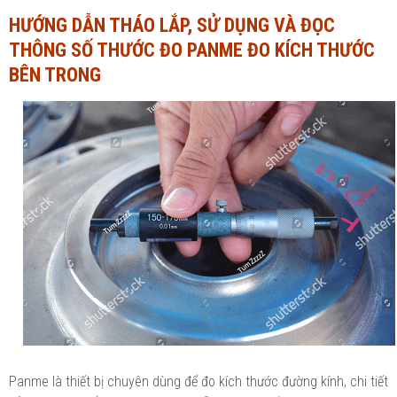
HƯỚNG DẪN THÁO LẮP, SỬ DỤNG VÀ ĐỌC
Ngành Tài chính - Ngân hàng
Ngành Quản trị kinh doanh
THÔNG SỐ THƯỚC ĐO PANME ĐO KÍCH THƯỚC
Khác
Ngành Tài chính - Ngân hàng
BÊN TRONG
Bài giảng xã hội
Khác
Chính trị - Tư tưởng
Luận văn xã hội
Lịch sử - Văn hóa
Chính trị - Tư tưởng
Tâm lý học
Lịch sử - Văn hóa
Khác
Tâm lý học
Khác
Panme là thiết bị chuyên dùng để đo kích thước đường kính, chi tiết