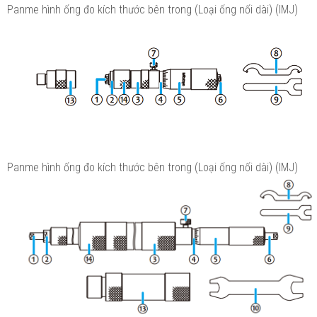
Panme hình ống đo kích thước bên trong (Loại ống nối dài) (IMJ)
Panme hình ống đo kích thước bên trong (Loại ống nối dài) (IMJ)