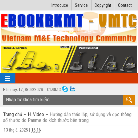
Introduce
Service
Copyright
Contact
Hôm nay:
T7,
8
/
08
/
2026
01
:
48:14
TRANG CHỦ
Trang chủ
H. Video
Hướng dẫn tháo lắp, sử dụng và đọc thông
Bài giảng kỹ thuật
số thước đo Panme đo kích thước bên trong
Ngành Nhiệt lạnh
Luận văn kỹ thuật
13 thg 8, 2025
|
16:16