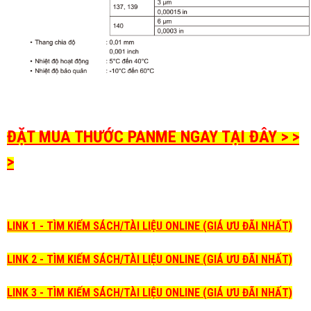
ĐẶT MUA THƯỚC PANME NGAY TẠI ĐÂY > >
>
LINK 1 - TÌM KIẾM SÁCH/TÀI LIỆU ONLINE (GIÁ ƯU ĐÃI NHẤT)
LINK 2 - TÌM KIẾM SÁCH/TÀI LIỆU ONLINE (GIÁ ƯU ĐÃI NHẤT)
LINK 3 - TÌM KIẾM SÁCH/TÀI LIỆU ONLINE (GIÁ ƯU ĐÃI NHẤT)