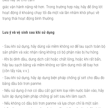
giác vận hành nặng nề hơn. Trong trường hợp này, hãy để ống lót
hoạt động ở khoảng chạy tối đa một vài lần nhằm khôi phục về
trạng thái hoạt động bình thường.
Lưu ý và vệ sinh sau khi sử dụng
- Sau khi sử dụng, hãy dùng vải mềm không xơ để lau sạch toàn bộ
sản phẩm và xác nhận rằng không có bộ phận nào bị hư hỏng.
- Khi bị dính dầu, dung dịch cắt hoặc chất lỏng, hoặc khi rất bẩn,
hãy lau sạch bằng vải mềm không xơ tẩm dung môi dễ bay hơi
(cồn tẩy rửa, v.v.).
- Sau khi sử dụng, hãy áp dụng biện pháp chống gỉ sét cho đầu đo
bằng dầu bôi trơn panme.
- Nếu sử dụng ở nơi có dầu cắt gọt kim loại nền nước bắn vào, hãy
luôn áp dụng biện pháp chống gỉ sét sau khi làm sạch.
- Nếu không có dầu bôi trơn panme và lựa chọn chỉ là một sản