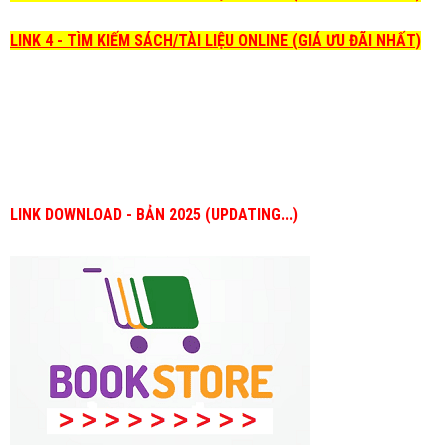
LINK 4 - TÌM KIẾM SÁCH/TÀI LIỆU ONLINE (GIÁ ƯU ĐÃI NHẤT)
LINK DOWNLOAD - BẢN 2025 (UPDATING...)