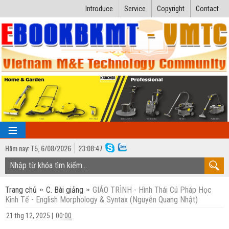
Introduce
Service
Copyright
Contact
Hôm nay:
T5,
6
/
08
/
2026
23
:
08:47
TRANG CHỦ
Trang chủ
C. Bài giảng
GIÁO TRÌNH - Hình Thái Cú Pháp Học
Bài giảng kỹ thuật
Kinh Tế - English Morphology & Syntax (Nguyễn Quang Nhật)
Ngành Nhiệt lạnh
Luận văn kỹ thuật
21 thg 12, 2025
|
00:00