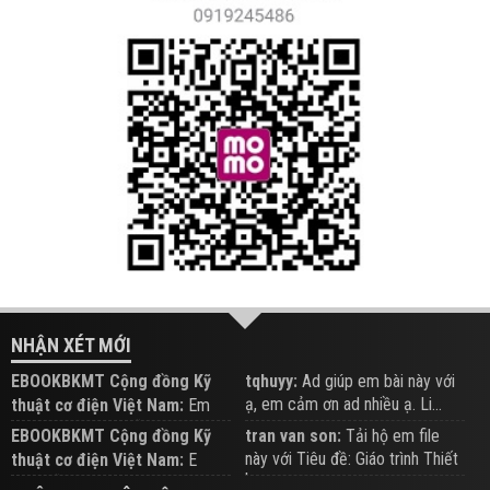
NHẬN XÉT MỚI
EBOOKBKMT Cộng đồng Kỹ
tqhuyy:
Ad giúp em bài này với
ạ, em cảm ơn ad nhiều ạ. Li...
thuật cơ điện Việt Nam:
Em
đăng trên Group hỗ trợ nhé
EBOOKBKMT Cộng đồng Kỹ
tran van son:
Tải hộ em file
này với Tiêu đề: Giáo trình Thiết
thuật cơ điện Việt Nam:
E
b...
xem hỗ trợ trên Group