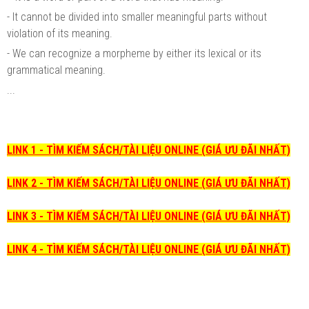
- It cannot be divided into smaller meaningful parts without
violation of its meaning.
- We can recognize a morpheme by either its lexical or its
grammatical meaning.
...
LINK 1 - TÌM KIẾM SÁCH/TÀI LIỆU ONLINE (GIÁ ƯU ĐÃI NHẤT)
LINK 2 - TÌM KIẾM SÁCH/TÀI LIỆU ONLINE (GIÁ ƯU ĐÃI NHẤT)
LINK 3 - TÌM KIẾM SÁCH/TÀI LIỆU ONLINE (GIÁ ƯU ĐÃI NHẤT)
LINK 4 - TÌM KIẾM SÁCH/TÀI LIỆU ONLINE (GIÁ ƯU ĐÃI NHẤT)