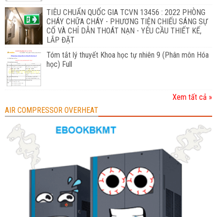
TIÊU CHUẨN QUỐC GIA TCVN 13456 : 2022 PHÒNG
CHÁY CHỮA CHÁY - PHƯƠNG TIỆN CHIẾU SÁNG SỰ
CỐ VÀ CHỈ DẪN THOÁT NẠN - YÊU CẦU THIẾT KẾ,
LẮP ĐẶT
Tóm tắt lý thuyết Khoa học tự nhiên 9 (Phân môn Hóa
học) Full
Xem tất cả »
AIR COMPRESSOR OVERHEAT