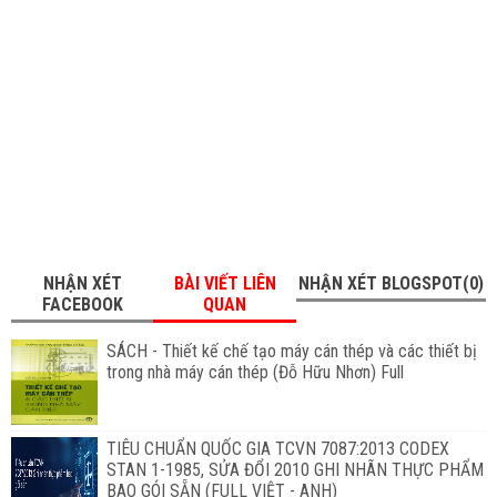
NHẬN XÉT
BÀI VIẾT LIÊN
NHẬN XÉT BLOGSPOT(0)
FACEBOOK
QUAN
SÁCH - Thiết kế chế tạo máy cán thép và các thiết bị
trong nhà máy cán thép (Đỗ Hữu Nhơn) Full
TIÊU CHUẨN QUỐC GIA TCVN 7087:2013 CODEX
STAN 1-1985, SỬA ĐỔI 2010 GHI NHÃN THỰC PHẨM
BAO GÓI SẴN (FULL VIỆT - ANH)