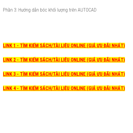
Phần 3: Hướng dẫn bóc khối lượng trên AUTOCAD
LINK 1 - TÌM KIẾM SÁCH/TÀI LIỆU ONLINE (GIÁ ƯU ĐÃI NHẤT)
LINK 2 - TÌM KIẾM SÁCH/TÀI LIỆU ONLINE (GIÁ ƯU ĐÃI NHẤT)
LINK 3 - TÌM KIẾM SÁCH/TÀI LIỆU ONLINE (GIÁ ƯU ĐÃI NHẤT)
LINK 4 - TÌM KIẾM SÁCH/TÀI LIỆU ONLINE (GIÁ ƯU ĐÃI NHẤT)