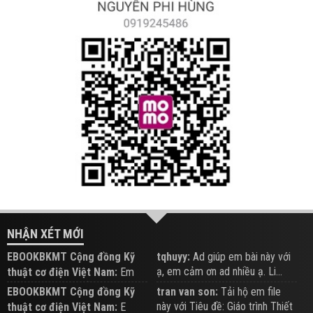
NHẬN XÉT MỚI
EBOOKBKMT Cộng đồng Kỹ
tqhuyy:
Ad giúp em bài này với
ạ, em cảm ơn ad nhiều ạ. Li...
thuật cơ điện Việt Nam:
Em
đăng trên Group hỗ trợ nhé
EBOOKBKMT Cộng đồng Kỹ
tran van son:
Tải hộ em file
này với Tiêu đề: Giáo trình Thiết
thuật cơ điện Việt Nam:
E