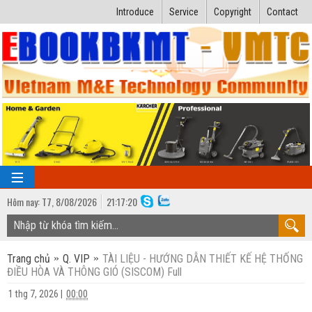
Introduce
Service
Copyright
Contact
Hôm nay:
T7,
8
/
08
/
2026
21
:
17:21
TRANG CHỦ
Trang chủ
Q. VIP
TÀI LIỆU - HƯỚNG DẪN THIẾT KẾ HỆ THỐNG
Bài giảng kỹ thuật
ĐIỀU HÒA VÀ THÔNG GIÓ (SISCOM) Full
Ngành Nhiệt lạnh
Luận văn kỹ thuật
1 thg 7, 2026
|
00:00