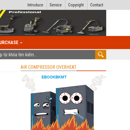
Introduce
Service
Copyright
Contact
URCHASE
AIR COMPRESSOR OVERHEAT