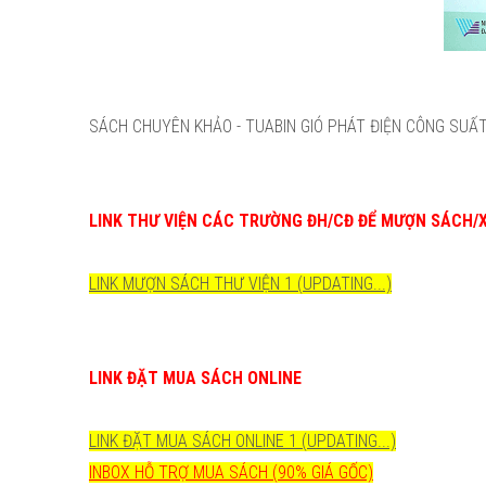
SÁCH CHUYÊN KHẢO - TUABIN GIÓ PHÁT ĐIỆN CÔNG SUẤ
LINK THƯ VIỆN CÁC TRƯỜNG ĐH/CĐ ĐỂ MƯỢN SÁCH/
LINK MƯỢN SÁCH THƯ VIỆN 1 (UPDATING...)
LINK ĐẶT MUA SÁCH ONLINE
LINK ĐẶT MUA SÁCH ONLINE 1 (UPDATING...)
INBOX HỖ TRỢ MUA SÁCH (90% GIÁ GỐC)