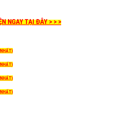
N NGAY TẠI ĐÂY > > >
I NHẤT)
I NHẤT)
I NHẤT)
I NHẤT)