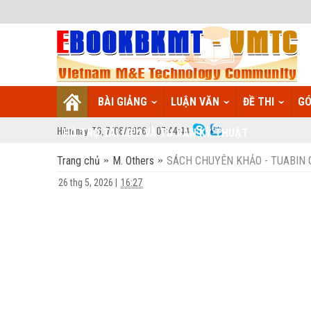
BÀI GIẢNG
LUẬN VĂN
ĐỀ THI
GÓ
Hôm nay:
T6,
7
/
08
/
2026
07
:
44:45
HỖ TRỢ TÀI LIỆU VÀ TƯ VẤN KỸ THUẬT
Trang chủ
M. Others
SÁCH CHUYÊN KHẢO - TUABIN 
26 thg 5, 2026
|
16:27