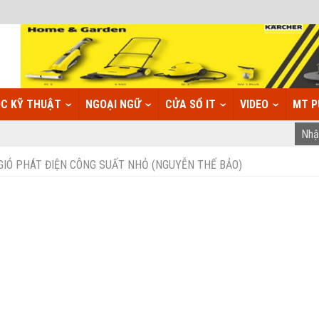
C KỸ THUẬT
NGOẠI NGỮ
CỬA SỔ IT
VIDEO
MT P
GIÓ PHÁT ĐIỆN CÔNG SUẤT NHỎ (NGUYỄN THẾ BẢO)