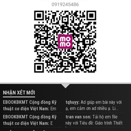
NHẬN XÉT MỚI
EBOOKBKMT Cộng đồng Kỹ
tqhuyy:
Ad giúp em bài này với
ạ, em cảm ơn ad nhiều ạ. Li...
thuật cơ điện Việt Nam:
Em
đăng trên Group hỗ trợ nhé
EBOOKBKMT Cộng đồng Kỹ
tran van son:
Tải hộ em file
này với Tiêu đề: Giáo trình Thiết
thuật cơ điện Việt Nam:
E
b...
xem hỗ trợ trên Group