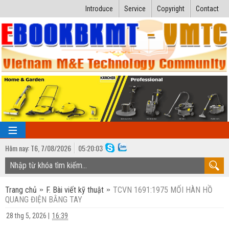
Introduce
Service
Copyright
Contact
Hôm nay:
T6,
7
/
08
/
2026
05
:
20:04
TRANG CHỦ
Trang chủ
F. Bài viết kỹ thuật
TCVN 1691:1975 MỐI HÀN HỒ
Bài giảng kỹ thuật
QUANG ĐIỆN BẰNG TAY
Ngành Nhiệt lạnh
Luận văn kỹ thuật
28 thg 5, 2026
|
16:39