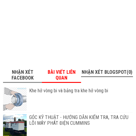
NHẬN XÉT
BÀI VIẾT LIÊN
NHẬN XÉT BLOGSPOT(0)
FACEBOOK
QUAN
Khe hở vòng bi và bảng tra khe hở vòng bi
GÓC KỸ THUẬT - HƯỚNG DẪN KIỂM TRA, TRA CỨU
LỖI MÁY PHÁT ĐIỆN CUMMINS