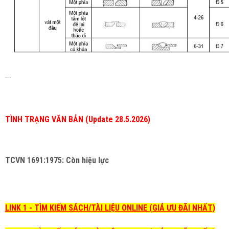
...
TÌNH TRẠNG VĂN BẢN (Update 28.5.2026)
TCVN 1691:1975: Còn hiệu lực
LINK 1 - TÌM KIẾM SÁCH/TÀI LIỆU ONLINE (GIÁ ƯU ĐÃI NHẤT)