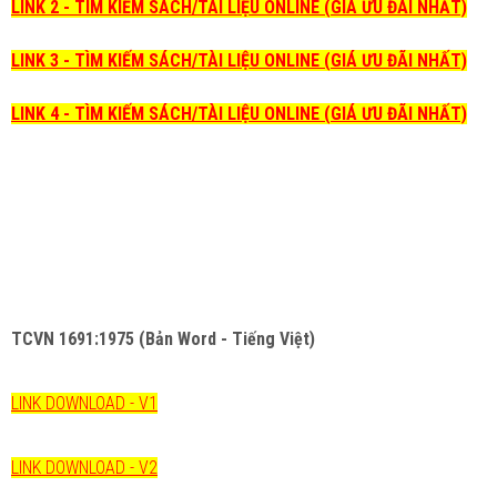
LINK 2 - TÌM KIẾM SÁCH/TÀI LIỆU ONLINE (GIÁ ƯU ĐÃI NHẤT)
LINK 3 - TÌM KIẾM SÁCH/TÀI LIỆU ONLINE (GIÁ ƯU ĐÃI NHẤT)
LINK 4 - TÌM KIẾM SÁCH/TÀI LIỆU ONLINE (GIÁ ƯU ĐÃI NHẤT)
TCVN 1691:1975 (Bản Word - Tiếng Việt)
LINK DOWNLOAD - V1
LINK DOWNLOAD - V2