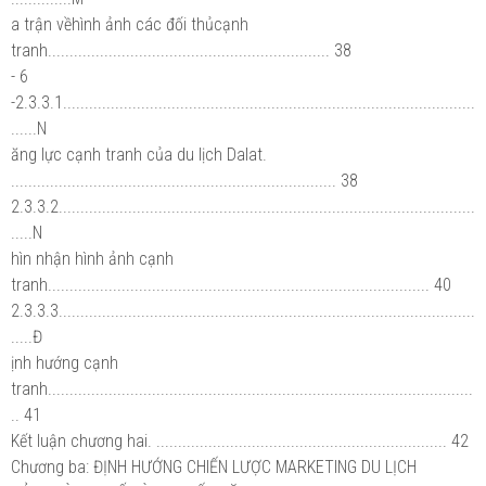
a trận vềhình ảnh các đối thủcạnh
tranh................................................................. 38
- 6
-2.3.3.1...............................................................................................
......N
ăng lực cạnh tranh của du lịch Dalat.
........................................................................... 38
2.3.3.2................................................................................................
.....N
hìn nhận hình ảnh cạnh
tranh........................................................................................ 40
2.3.3.3................................................................................................
.....Đ
ịnh hướng cạnh
tranh..................................................................................................
.. 41
Kết luận chương hai. ................................................................... 42
Chương ba: ĐỊNH HƯỚNG CHIẾN LƯỢC MARKETING DU LỊCH