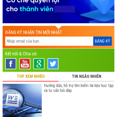
ĐĂNG KÝ NHẬN TIN MỚI NHẤT
Kết nối & Chia sẻ:
TOP XEM NHIỀU
TIN NGẪU NHIÊN
Hướng dẫn, hỗ trợ tìm kiếm tài liệu học tập
và tư vấn hỏi đáp