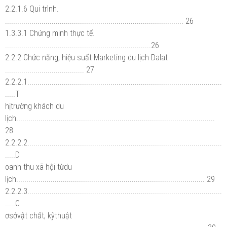
2.2.1.6 Qui trình.
........................................................................................ 26
1.3.3.1 Chứng minh thực tế.
........................................................................26
2.2.2 Chức năng, hiệu suất Marketing du lịch Dalat
....................................... 27
2.2.2.1................................................................................................
.....T
hịtrường khách du
lịch..................................................................................................
28
2.2.2.2................................................................................................
.....D
oanh thu xã hội từdu
lịch............................................................................................. 29
2.2.2.3................................................................................................
.....C
ơsởvật chất, kỹthuật