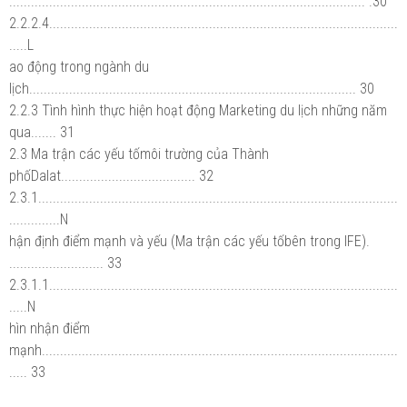
.................................................................................................. .30
2.2.2.4................................................................................................
.....L
ao động trong ngành du
lịch.......................................................................................... 30
2.2.3 Tình hình thực hiện hoạt động Marketing du lịch những năm
qua....... 31
2.3 Ma trận các yếu tốmôi trường của Thành
phốDalat..................................... 32
2.3.1...................................................................................................
..............N
hận định điểm mạnh và yếu (Ma trận các yếu tốbên trong IFE).
.......................... 33
2.3.1.1................................................................................................
.....N
hìn nhận điểm
mạnh..................................................................................................
..... 33