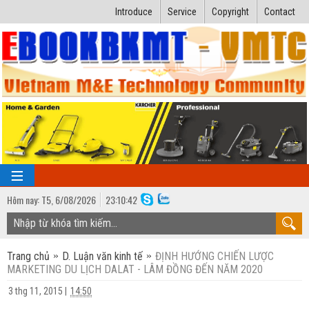
Introduce
Service
Copyright
Contact
Hôm nay:
T5,
6
/
08
/
2026
23
:
10:43
TRANG CHỦ
Trang chủ
D. Luận văn kinh tế
ĐỊNH HƯỚNG CHIẾN LƯỢC
Bài giảng kỹ thuật
MARKETING DU LỊCH DALAT - LÂM ĐỒNG ĐẾN NĂM 2020
Ngành Nhiệt lạnh
Luận văn kỹ thuật
3 thg 11, 2015
|
14:50