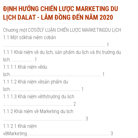
ĐỊNH HƯỚNG CHIẾN LƯỢC MARKETING DU
Ngành Tài chính - Ngân hàng
Ngành Quản trị kinh doanh
LỊCH DALAT - LÂM ĐỒNG ĐẾN NĂM 2020
Khác
Ngành Tài chính - Ngân hàng
Chương một:CƠSỞLÝ LUẬN CHIẾN LƯỢC MARKETINGDU LỊCH
Bài giảng xã hội
Khác
1.1 Một sốkhái niệm cơbản
................................................................................... 1
Chính trị - Tư tưởng
Luận văn xã hội
1.1.1 Khái niệm về du lịch, sản phẩm du lịch và thị trường du
Lịch sử - Văn hóa
lịch.................. .1
Chính trị - Tư tưởng
1.1.1.1 Khái niệm vềdu
Tâm lý học
Lịch sử - Văn hóa
lịch.......................................................................... 1
1.1.1.2 Khái niệm vềsản phẩm du
Khác
Tâm lý học
lịch......................................................... 1
1.1.1.3 Khái niệm vềthịtrường du lịch
Khác
........................................................ 2
1.1.2 Khái niệm về Marketing du lịch
................................................................. .3
1.1.2.1 Khái niệm
vềMarketing................................................................... 3