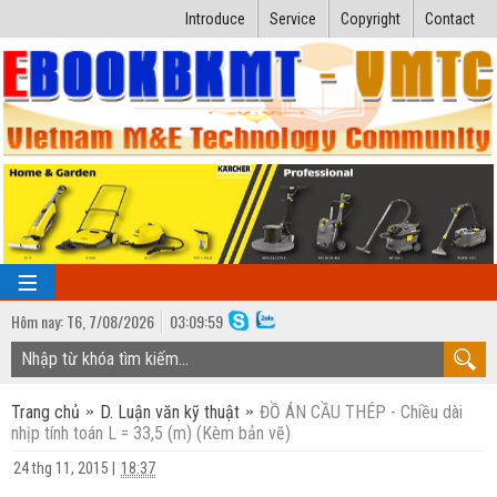
Introduce
Service
Copyright
Contact
Hôm nay:
T6,
7
/
08
/
2026
03
:
10:00
TRANG CHỦ
Trang chủ
D. Luận văn kỹ thuật
ĐỒ ÁN CẦU THÉP - Chiều dài
Bài giảng kỹ thuật
nhịp tính toán L = 33,5 (m) (Kèm bản vẽ)
Ngành Nhiệt lạnh
Luận văn kỹ thuật
24 thg 11, 2015
|
18:37