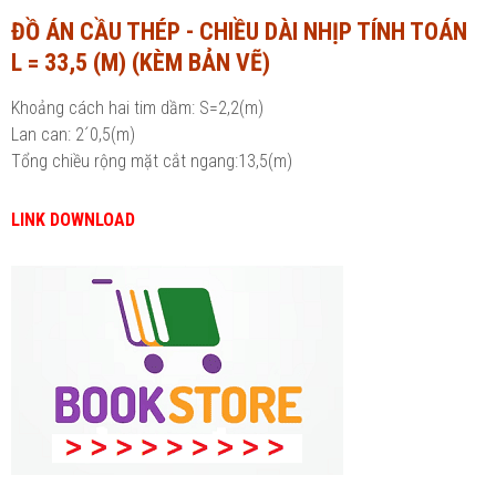
ĐỒ ÁN CẦU THÉP - CHIỀU DÀI NHỊP TÍNH TOÁN
Ngành Tài chính - Ngân hàng
Ngành Quản trị kinh doanh
L = 33,5 (M) (KÈM BẢN VẼ)
Khác
Ngành Tài chính - Ngân hàng
Khoảng cách hai tim dầm: S=2,2(m)
Bài giảng xã hội
Khác
Lan can: 2´0,5(m)
Tổng chiều rộng mặt cắt ngang:13,5(m)
Chính trị - Tư tưởng
Luận văn xã hội
Lịch sử - Văn hóa
Chính trị - Tư tưởng
LINK DOWNLOAD
Tâm lý học
Lịch sử - Văn hóa
Khác
Tâm lý học
Khác