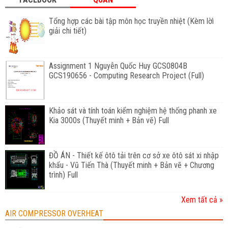
Tổng hợp các bài tập môn học truyền nhiệt (Kèm lờì
giải chi tiết)
Assignment 1 Nguyễn Quốc Huy GCS0804B
GCS190656 - Computing Research Project (Full)
Khảo sát và tính toán kiểm nghiệm hệ thống phanh xe
Kia 3000s (Thuyết minh + Bản vẽ) Full
ĐỒ ÁN - Thiết kế ôtô tải trên cơ sở xe ôtô sát xi nhập
khẩu - Vũ Tiến Thà (Thuyết minh + Bản vẽ + Chương
trình) Full
Xem tất cả »
AIR COMPRESSOR OVERHEAT