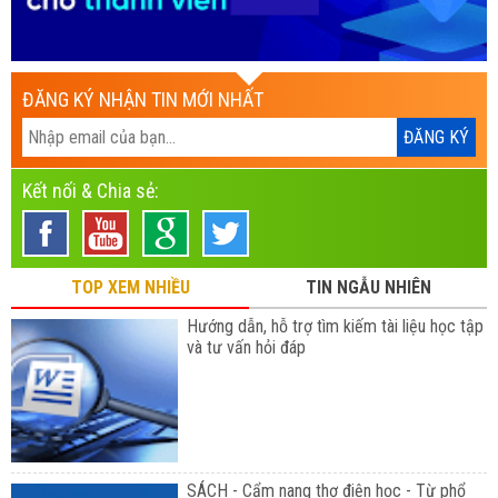
ĐĂNG KÝ NHẬN TIN MỚI NHẤT
Kết nối & Chia sẻ:
TOP XEM NHIỀU
TIN NGẪU NHIÊN
Hướng dẫn, hỗ trợ tìm kiếm tài liệu học tập
và tư vấn hỏi đáp
SÁCH - Cẩm nang thợ điện học - Từ phổ