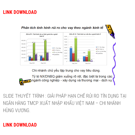
LINK DOWNLOAD
SLIDE THUYẾT TRÌNH : GIẢI PHÁP HẠN CHẾ RỦI RO TÍN DỤNG TẠI
NGÂN HÀNG TMCP XUẤT NHẬP KHẨU VIỆT NAM – CHI NHÁNH
HÙNG VƯƠNG.
LINK DOWNLOAD