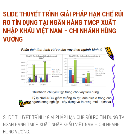
Ngành Tài chính - Ngân hàng
Ngành Quản trị kinh doanh
SLIDE THUYẾT TRÌNH GIẢI PHÁP HẠN CHẾ RỦI
RO TÍN DỤNG TẠI NGÂN HÀNG TMCP XUẤT
Khác
Ngành Tài chính - Ngân hàng
NHẬP KHẨU VIỆT NAM – CHI NHÁNH HÙNG
Bài giảng xã hội
Khác
VƯƠNG
Chính trị - Tư tưởng
Luận văn xã hội
Lịch sử - Văn hóa
Chính trị - Tư tưởng
Tâm lý học
Lịch sử - Văn hóa
Khác
Tâm lý học
Khác
SLIDE THUYẾT TRÌNH : GIẢI PHÁP HẠN CHẾ RỦI RO TÍN DỤNG TẠI
NGÂN HÀNG TMCP XUẤT NHẬP KHẨU VIỆT NAM – CHI NHÁNH
HÙNG VƯƠNG.