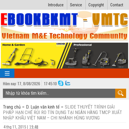
Introduce
Service
Copyright
Contact
Hôm nay:
T7,
8
/
08
/
2026
17
:
45:11
TRANG CHỦ
Trang chủ
D. Luận văn kinh tế
SLIDE THUYẾT TRÌNH GIẢI
Bài giảng kỹ thuật
PHÁP HẠN CHẾ RỦI RO TÍN DỤNG TẠI NGÂN HÀNG TMCP XUẤT
NHẬP KHẨU VIỆT NAM – CHI NHÁNH HÙNG VƯƠNG
Ngành Nhiệt lạnh
Luận văn kỹ thuật
4 thg 11, 2015
|
19:48