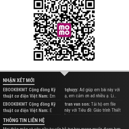
NHẬN XÉT MỚI
EBOOKBKMT Cộng đồng Kỹ
tqhuyy:
Ad giúp em bài này với
ạ, em cảm ơn ad nhiều ạ. Li...
thuật cơ điện Việt Nam:
Em
đăng trên Group hỗ trợ nhé
EBOOKBKMT Cộng đồng Kỹ
tran van son:
Tải hộ em file
này với Tiêu đề: Giáo trình Thiết
thuật cơ điện Việt Nam:
E
b...
xem hỗ trợ trên Group
THÔNG TIN LIÊN HỆ