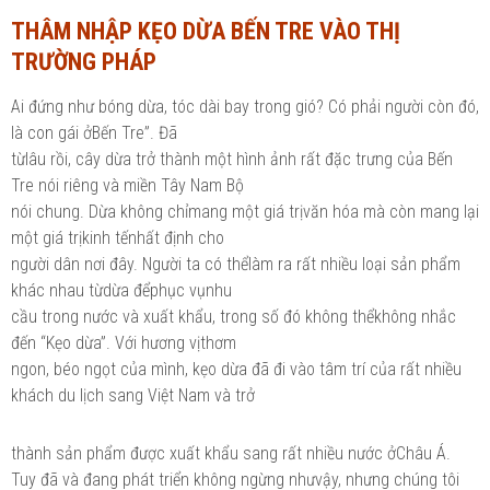
THÂM NHẬP KẸO DỪA BẾN TRE VÀO THỊ
Ngành Tài chính - Ngân hàng
Ngành Quản trị kinh doanh
TRƯỜNG PHÁP
Khác
Ngành Tài chính - Ngân hàng
Ai đứng như bóng dừa, tóc dài bay trong gió? Có phải người còn đó,
Bài giảng xã hội
Khác
là con gái ởBến Tre”. Đã
từlâu rồi, cây dừa trở thành một hình ảnh rất đặc trưng của Bến
Chính trị - Tư tưởng
Luận văn xã hội
Tre nói riêng và miền Tây Nam Bộ
Lịch sử - Văn hóa
nói chung. Dừa không chỉmang một giá trịvăn hóa mà còn mang lại
Chính trị - Tư tưởng
một giá trịkinh tếnhất định cho
Tâm lý học
Lịch sử - Văn hóa
người dân nơi đây. Người ta có thểlàm ra rất nhiều loại sản phẩm
khác nhau từdừa đểphục vụnhu
Khác
Tâm lý học
cầu trong nước và xuất khẩu, trong số đó không thểkhông nhắc
đến “Kẹo dừa”. Với hương vịthơm
Khác
ngon, béo ngọt của mình, kẹo dừa đã đi vào tâm trí của rất nhiều
khách du lịch sang Việt Nam và trở
thành sản phẩm được xuất khẩu sang rất nhiều nước ởChâu Á.
Tuy đã và đang phát triển không ngừng nhưvậy, nhưng chúng tôi