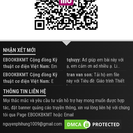
NHẬN XÉT MỚI
EBOOKBKMT Cộng đồng Kỹ
tqhuyy:
Ad giúp em bài này với
ạ, em cảm ơn ad nhiều ạ. Li...
thuật cơ điện Việt Nam:
Em
đăng trên Group hỗ trợ nhé
EBOOKBKMT Cộng đồng Kỹ
tran van son:
Tải hộ em file
này với Tiêu đề: Giáo trình Thiết
thuật cơ điện Việt Nam:
E
b...
xem hỗ trợ trên Group
THÔNG TIN LIÊN HỆ
Mọi thắc mắc và yêu cầu tư vấn hỗ trợ hay mong muốn được hợp
tác, đặt banner quảng cáo truyền thông, xin vui lòng liên hệ với chúng
tôi qua Page EBOOKBKMT hoặc Email
nguyenphihung1009@gmail.com