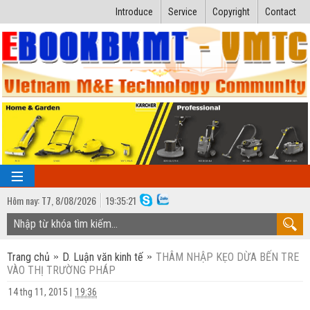
Introduce
Service
Copyright
Contact
Hôm nay:
T7,
8
/
08
/
2026
19
:
35:22
TRANG CHỦ
Trang chủ
D. Luận văn kinh tế
THÂM NHẬP KẸO DỪA BẾN TRE
Bài giảng kỹ thuật
VÀO THỊ TRƯỜNG PHÁP
Ngành Nhiệt lạnh
Luận văn kỹ thuật
14 thg 11, 2015
|
19:36