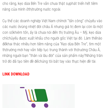
cho rằng, kẹo dừa Bến Tre vẫn chưa thật sựphát triển hết tiềm
năng của mình ởthịtrường nước ngoài.
Cụ thể các doanh nghiệp Việt Nam chỉmới “tấn công” chủyếu vào
các nước ởvùng nhiệt đới châu Á nhưng giá trị đem lại còn là một
con sốkhiêm tốn, ấy là chưa nói đến thị trường Âu – Mỹ, kẹo dừa
chỉchủyếu được xuất khẩu cho người gốc Việt tại đó. Làm thếnào
đểkhai thác nhiều hơn tiềm năng của “Kẹo dừa Bến Tre”, tìm một
thịtrường mới hay vẫn tiếp tục trung thành với thịtrường Châu Á,
những người bạn “thân và lâu đời” của sản phẩm này?Những trăn
trở đó đã tạo tiền đề đểchúng tôi bắt tay vào thực hiện đề tài.
LINK DOWNLOAD